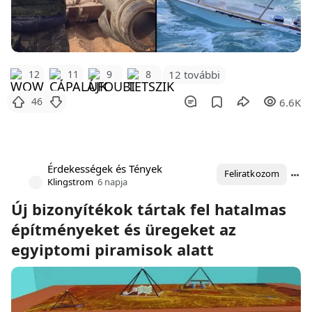
12 további
12
11
9
8
46
6.6K
Érdekességek és Tények
Feliratkozom
Klingstrom
6 napja
Új bizonyítékok tártak fel hatalmas
építményeket és üregeket az
egyiptomi piramisok alatt