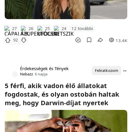
12 további
27
26
25
24
92
13.4K
Érdekességek és Tények
Feliratkozom
Nebazz
6 napja
5 férfi, akik vadon élő állatokat
fogdostak, és olyan ostobán haltak
meg, hogy Darwin-díjat nyertek