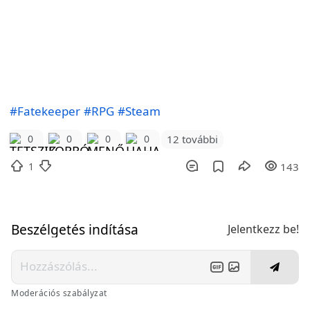
#Fatekeeper
#RPG
#Steam
12 további
0
0
0
0
1
143
Beszélgetés indítása
Jelentkezz be!
Moderációs szabályzat