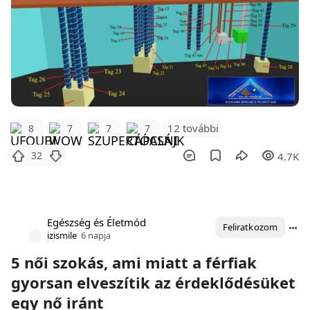
12 további
8
7
7
7
32
4.7K
Egészség és Életmód
Feliratkozom
izismile
6 napja
5 női szokás, ami miatt a férfiak
gyorsan elveszítik az érdeklődésüket
egy nő iránt