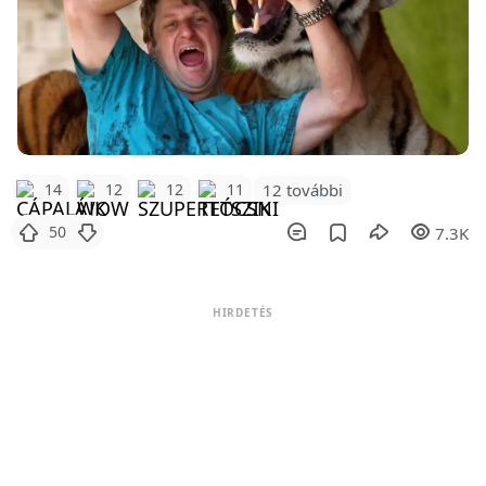
12 további
14
12
12
11
50
7.3K
HIRDETÉS