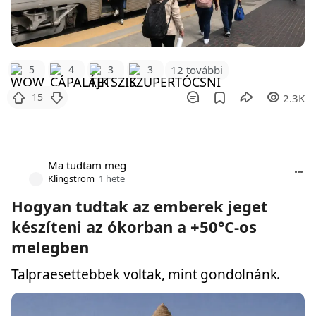
12 további
5
4
3
3
15
2.3K
Ma tudtam meg
Klingstrom
1 hete
Hogyan tudtak az emberek jeget
készíteni az ókorban a +50°C-os
melegben
Talpraesettebbek voltak, mint gondolnánk.