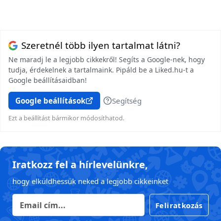
Szeretnél több ilyen tartalmat látni?
Ne maradj le a legjobb cikkekről! Segíts a Google-nek, hogy
tudja, érdekelnek a tartalmaink. Pipáld be a Liked.hu-t a
Google beállításaidban!
Google beállítások
Segítség
Ezt a beállítást bármikor módosíthatod.
Iratkozz fel a hírlevelünkre,
hogy elküldhessük neked a legjobb cikkeinket
Feliratkozás