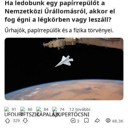
Ha ledobunk egy papírrepülőt a
Nemzetközi Űrállomásról, akkor el
fog égni a légkörben vagy leszáll?
Űrhajók, papírrepülők és a fizika törvényei.
12 további
91
86
84
74
329
3
48.3K