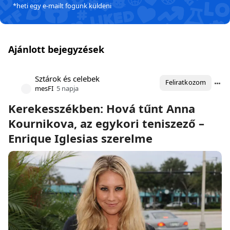
*heti egy e-mailt fogunk küldeni
Ajánlott bejegyzések
Sztárok és celebek
Feliratkozom
mesFI
5 napja
Kerekesszékben: Hová tűnt Anna
Kournikova, az egykori teniszező –
Enrique Iglesias szerelme