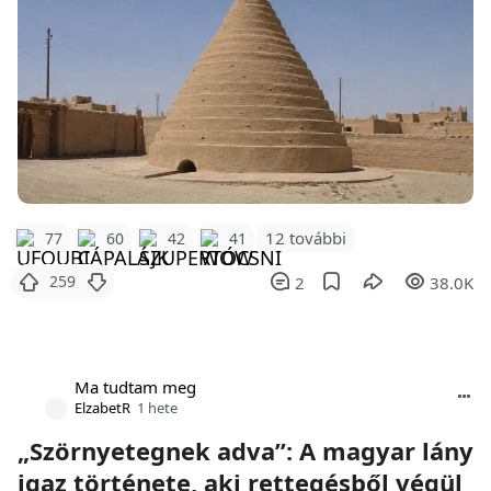
12 további
77
60
42
41
259
2
38.0K
Ma tudtam meg
ElzabetR
1 hete
„Szörnyetegnek adva”: A magyar lány
igaz története, aki rettegésből végül