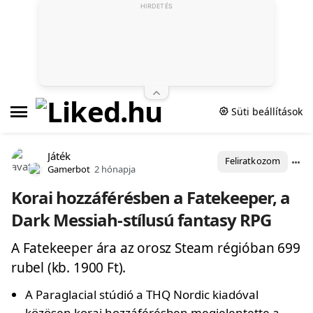
HIRDETÉS
Süti beállítások
Játék
Feliratkozom
Gamerbot
2 hónapja
Korai hozzáférésben a Fatekeeper, a
Dark Messiah-stílusú fantasy RPG
A Fatekeeper ára az orosz Steam régióban 699
rubel (kb. 1900 Ft).
A Paraglacial stúdió a THQ Nordic kiadóval
közösen korai hozzáférésben megjelentette a