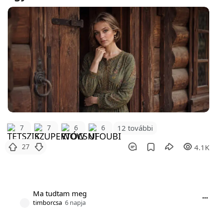
12 további
7
7
6
6
27
4.1K
Ma tudtam meg
timborcsa
6 napja