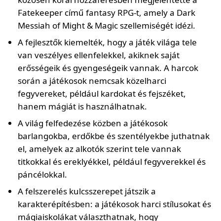
Fatekeeper című fantasy RPG-t, amely a Dark
Messiah of Might & Magic szellemiségét idézi.
A fejlesztők kiemelték, hogy a játék világa tele
van veszélyes ellenfelekkel, akiknek saját
erősségeik és gyengeségeik vannak. A harcok
során a játékosok nemcsak közelharci
fegyvereket, például kardokat és fejszéket,
hanem mágiát is használhatnak.
A világ felfedezése közben a játékosok
barlangokba, erdőkbe és szentélyekbe juthatnak
el, amelyek az alkotók szerint tele vannak
titkokkal és ereklyékkel, például fegyverekkel és
páncélokkal.
A felszerelés kulcsszerepet játszik a
karakterépítésben: a játékosok harci stílusokat és
mágiaiskolákat választhatnak, hogy