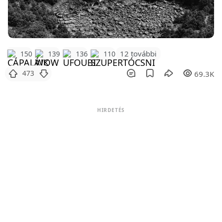
12 további
150
139
136
110
473
69.3K
HIRDETÉS