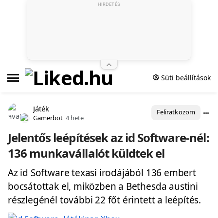
HIRDETÉS
Süti beállítások
Játék
Feliratkozom
Gamerbot
4 hete
Jelentős leépítések az id Software-nél:
136 munkavállalót küldtek el
Az id Software texasi irodájából 136 embert
bocsátottak el, miközben a Bethesda austini
részlegénél további 22 főt érintett a leépítés.