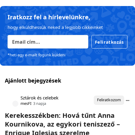
Iratkozz fel a hírlevelünkre,
hogy elküldhessük neked a legjobb cikkeinket
Feliratkozás
*heti egy e-mailt fogunk küldeni
Ajánlott bejegyzések
Sztárok és celebek
Feliratkozom
mesFI
3 napja
Kerekesszékben: Hová tűnt Anna
Kournikova, az egykori teniszező –
Enrique Iglesias szerelme