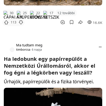
12 további
30
25
22
17
113
16.6K
Ma tudtam meg
timborcsa
6 napja
Ha ledobunk egy papírrepülőt a
Nemzetközi Űrállomásról, akkor el
fog égni a légkörben vagy leszáll?
Űrhajók, papírrepülők és a fizika törvényei.