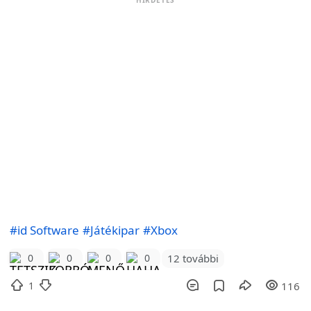
HIRDETÉS
#id Software
#Játékipar
#Xbox
12 további
0
0
0
0
1
116