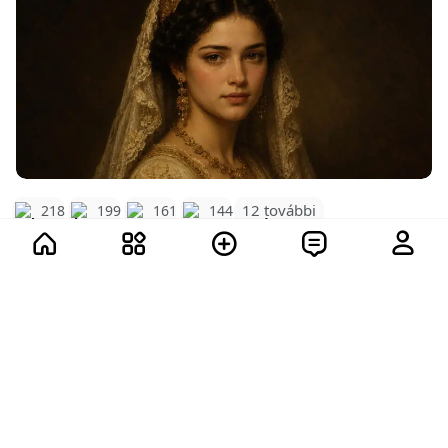
12 további
218
199
161
144
735
107.7K
Mutass többet