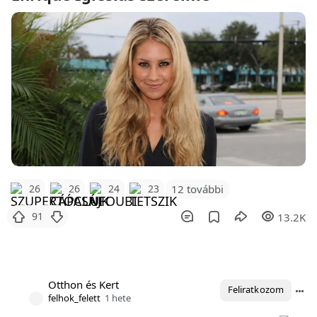
12 további
26
26
24
23
91
13.2K
Otthon és Kert
Feliratkozom
felhok_felett
1 hete