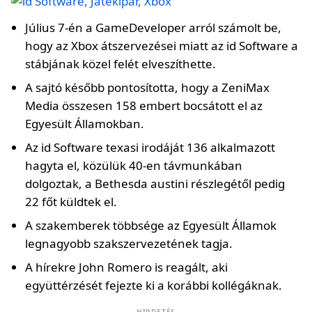
Július 7-én a GameDeveloper arról számolt be,
hogy az Xbox átszervezései miatt az id Software a
stábjának közel felét elveszíthette.
A sajtó később pontosította, hogy a ZeniMax
Media összesen 158 embert bocsátott el az
Egyesült Államokban.
Az id Software texasi irodáját 136 alkalmazott
hagyta el, közülük 40-en távmunkában
dolgoztak, a Bethesda austini részlegétől pedig
22 főt küldtek el.
A szakemberek többsége az Egyesült Államok
legnagyobb szakszervezetének tagja.
A hírekre John Romero is reagált, aki
együttérzését fejezte ki a korábbi kollégáknak.