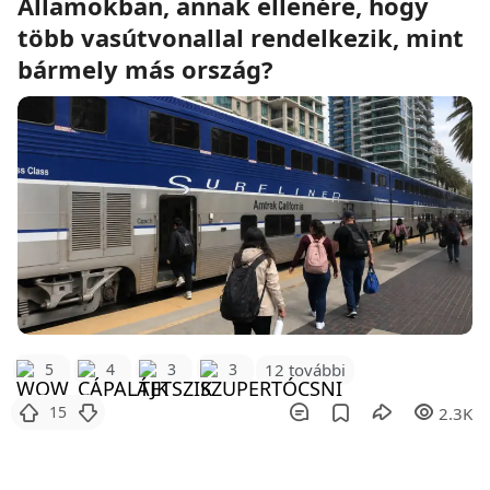
Államokban, annak ellenére, hogy
több vasútvonallal rendelkezik, mint
bármely más ország?
12 további
5
4
3
3
15
2.3K