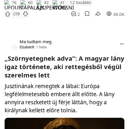
12 további
76
60
42
41
258
2
38.0K
Ma tudtam meg
ElzabetR
1 hete
„Szörnyetegnek adva”: A magyar lány
igaz története, aki rettegésből végül
szerelmes lett
Jusztinának remegtek a lábai: Európa
legfélelmetesebb embere állt előtte. A lány
annyira reszketett új férje láttán, hogy a
királynak kellett előre tolnia.