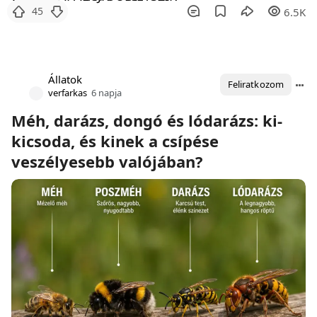
45
6.5K
Állatok
Feliratkozom
verfarkas
6 napja
Méh, darázs, dongó és lódarázs: ki-
kicsoda, és kinek a csípése
veszélyesebb valójában?