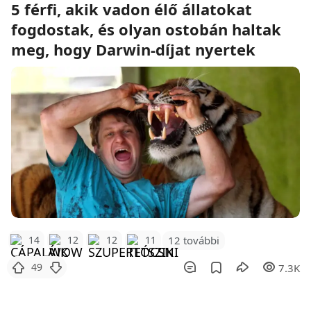
5 férfi, akik vadon élő állatokat
fogdostak, és olyan ostobán haltak
meg, hogy Darwin-díjat nyertek
12 további
14
12
12
11
49
7.3K