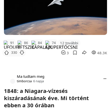
12 további
91
86
84
74
330
3
48.3K
Ma tudtam meg
timborcsa
6 napja
1848: a Niagara-vízesés
kiszáradásának éve. Mi történt
ebben a 30 órában