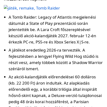
A Tomb Raider: Legacy of Atlantis megjelenési
dátumát a State of Play prezentáció során
jelentették be. A Lara Croft főszereplésével
készülő akció-kalandjáték 2027. február 12-én
érkezik PC-re, PS5-re és Xbox Series X|S-re.
A játékot eredetileg 2026-ra tervezték. A
fejlesztésben a lengyel Flying Wild Hog stúdió is
részt vesz, amely többek között a Shadow Warrior
szériáról ismert.
Az akció-kalandjáték előrendelései 60 dolláros
(kb. 22 200 Ft) áron indultak. Az alapkiadás
előrendelői egy, a korábbi trilógia által inspirált
hősnő-skint kapnak, a Deluxe-verzió tulajdonosai
pedig 48 órás korai hozzáférést, a Parisian