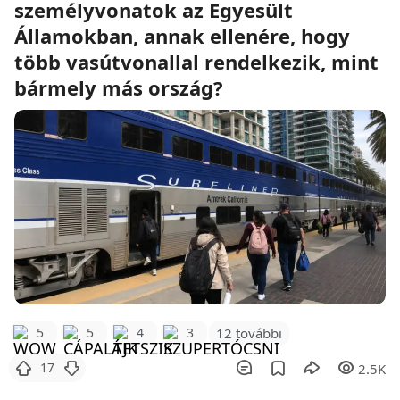
személyvonatok az Egyesült
Államokban, annak ellenére, hogy
több vasútvonallal rendelkezik, mint
bármely más ország?
12 további
5
5
4
3
17
2.5K