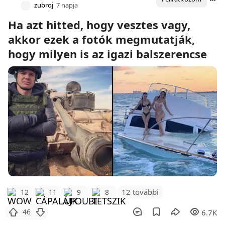
zubroj
7 napja
Ha azt hitted, hogy vesztes vagy,
akkor ezek a fotók megmutatják,
hogy milyen is az igazi balszerencse
12 további
12
11
9
8
46
6.7K