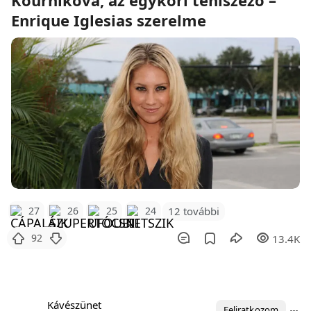
Enrique Iglesias szerelme
12 további
27
26
25
24
92
13.4K
Kávészünet
Feliratkozom