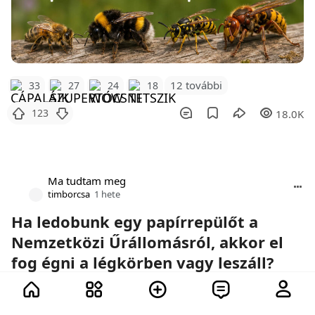
12 további
33
27
24
18
123
18.0K
Ma tudtam meg
timborcsa
1 hete
Ha ledobunk egy papírrepülőt a
Nemzetközi Űrállomásról, akkor el
fog égni a légkörben vagy leszáll?
Űrhajók, papírrepülők és a fizika törvényei.