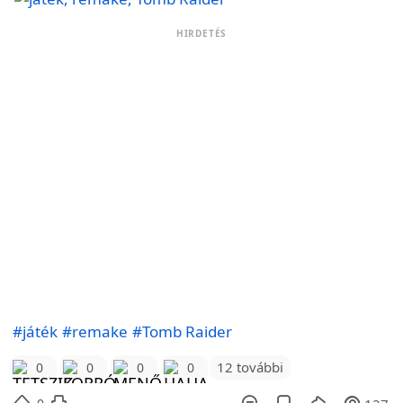
HIRDETÉS
#játék
#remake
#Tomb Raider
12 további
0
0
0
0