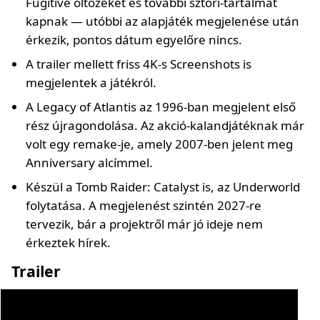
Fugitive öltözéket és további sztori-tartalmat
kapnak — utóbbi az alapjáték megjelenése után
érkezik, pontos dátum egyelőre nincs.
A trailer mellett friss 4K-s Screenshots is
megjelentek a játékról.
A Legacy of Atlantis az 1996-ban megjelent első
rész újragondolása. Az akció-kalandjátéknak már
volt egy remake-je, amely 2007-ben jelent meg
Anniversary alcímmel.
Készül a Tomb Raider: Catalyst is, az Underworld
folytatása. A megjelenést szintén 2027-re
tervezik, bár a projektről már jó ideje nem
érkeztek hírek.
Trailer