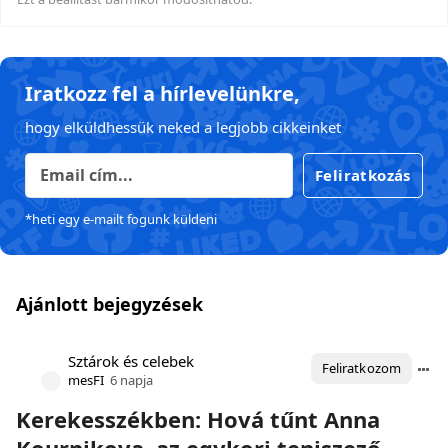
Iratkozz fel a hírlevelünkre,
hogy elküldhessük neked a legjobb cikkeinket
Feliratkozás
*heti egy e-mailt fogunk küldeni
Ajánlott bejegyzések
Sztárok és celebek
Feliratkozom
mesFI
6 napja
Kerekesszékben: Hová tűnt Anna
Kournikova, az egykori teniszező –