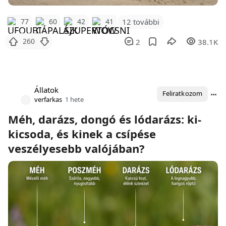
12 további
77
60
42
41
260
2
38.1K
Állatok
Feliratkozom
verfarkas
1 hete
Méh, darázs, dongó és lódarázs: ki-
kicsoda, és kinek a csípése
veszélyesebb valójában?