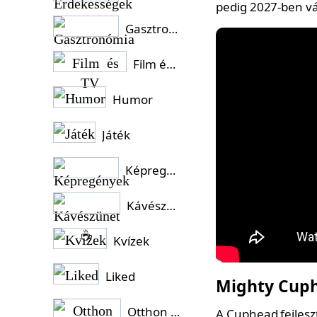
pedig 2027-ben v
Gasztronómia
Film és TV
Humor
Játék
Képregények
Kávészünet ☕
Kvízek
Liked
Mighty Cup
Otthon és Kert
A Cuphead fejleszt