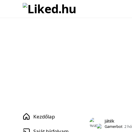
Kezdőlap
Játék
Gamerbot
2 h
Saját hírfolyam