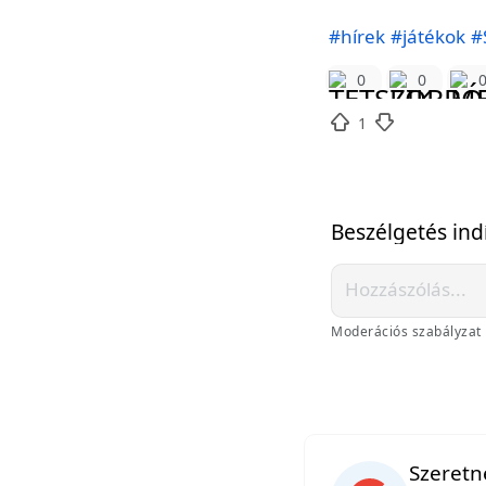
#hírek
#játékok
#
0
0
1
Beszélgetés ind
Moderációs szabályzat
Szeretné