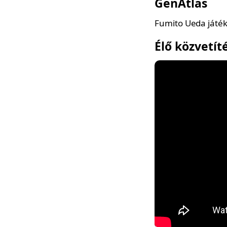
GenAtlas
Fumito Ueda játék
Élő közvetít