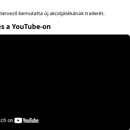
tervező bemutatta új akciójátékának trailerét.
és a YouTube-on