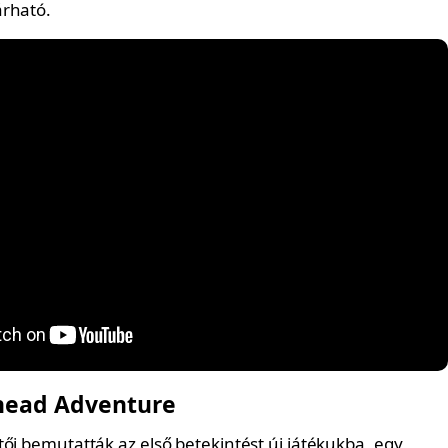
árható.
head Adventure
ői bemutatták az első betekintést új játékukba, egy