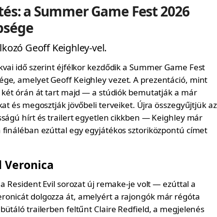
ítés: a Summer Game Fest 2026
psége
lkozó Geoff Keighley-vel.
kvai idő szerint éjfélkor kezdődik a Summer Game Fest
ge, amelyet Geoff Keighley vezet. A prezentáció, mint
l két órán át tart majd — a stúdiók bemutatják a már
kat és megosztják jövőbeli terveiket. Újra összegyűjtjük az
ságú hírt és trailert egyetlen cikkben — Keighley már
 fináléban ezúttal egy egyjátékos sztoriközpontú címet
l Veronica
 a Resident Evil sorozat új remake-je volt — ezúttal a
onicát dolgozza át, amelyért a rajongók már régóta
ütáló trailerben feltűnt Claire Redfield, a megjelenés