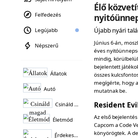
Élő közvet
Felfedezés
nyitóünne
Újabb nyári talá
Legújabb
Június 6-án, mosz
Népszerű
éves nyitóünnepsé
mindig, körülbelü
bejelentett játéko
Állatok
összes kulcsfontos
megígérte, hogy a
Autó
mutatnak be.
Resident Evi
Csináld magad
Az első bejelentés
Életmód
Capcom a Code Ver
könyörögtek. A deb
Érdekességek