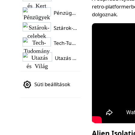
retro-platformerb
Pénzügyek
dolgoznak.
Sztárok-celebek
Tech-Tudomány
Utazás és Világ
Süti beállítások
Alien Isolati