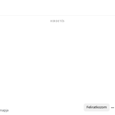
HIRDETÉS
Feliratkozom
ónapja