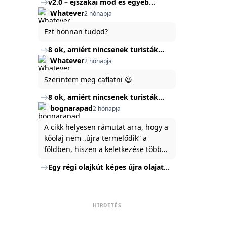
v2.0 – éjszakai mód és egyéb
mert ég és föld lesz a különbség a
Köszönöm ha válaszoltok.
fejlesztések
Whatever
2 hónapja
jelenlegi rendszer és az új között -
legfőképpen egyébként épp
Ezt honnan tudod?
tartalomkészítési szempontból! :)
8 ok, amiért nincsenek turisták
Törökország Fekete-tenger felőli
Whatever
2 hónapja
partján
Szerintem meg caflatni 😆
8 ok, amiért nincsenek turisták
Törökország Fekete-tenger felőli
bognarapad
2 hónapja
partján
A cikk helyesen rámutat arra, hogy a
kőolaj nem „újra termelődik” a
földben, hiszen a keletkezése több
millió év alatt zajlik. Az USA
Egy régi olajkút képes újra olajat
Energiaügyi Minisztériuma szerint a
termelni?
kitermelt mennyiség mindössze tíz
százaléka jut a felszínre, a többi a
kőzetben marad. A
HIRDETÉS
nyomáskülönbség kiegyenlítődik,