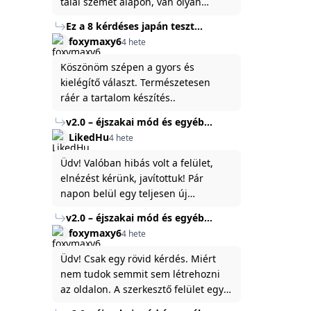
talál szemet alapon, van olyan
állítása ami igaznak illik rám.
Ez a 8 kérdéses japán teszt
hibátlanul feltárja az igazságot
foxymaxy6
4 hete
rólad
Köszönöm szépen a gyors és
kielégítő választ. Természetesen
ráér a tartalom készítés..
v2.0 – éjszakai mód és egyéb
fejlesztések
LikedHu
4 hete
Üdv! Valóban hibás volt a felület,
elnézést kérünk, javítottuk! Pár
napon belül egy teljesen új
platformon fogjuk elindítani a
v2.0 – éjszakai mód és egyéb
weboldal legújabb, 3.0-ás verzióját,
fejlesztések
foxymaxy6
4 hete
és vélhetően ez zavart be kicsit.Egy
baráti megjegyzés: ha nem fontos
Üdv! Csak egy rövid kérdés. Miért
és tud várni néhány napot a
nem tudok semmit sem létrehozni
tartalom, amit készíteni
az oldalon. A szerkesztő felület egy
szeretnél, inkább várj néhány napot,
katyvasz ,ahogy nálam megjelenik..