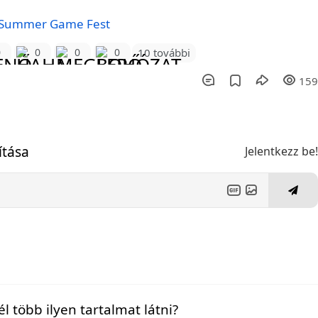
Summer Game Fest
10 további
0
0
0
0
15
ítása
Jelentkezz be
l több ilyen tartalmat látni?