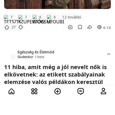
12 további
7
7
6
6
27
4.1K
Egészség és Életmód
Sludenkor
1 hete
11 hiba, amit még a jól nevelt nők is
elkövetnek: az etikett szabályainak
elemzése valós példákon keresztül
Az etikett nem unalmas szabályok
gyűjteménye, hanem aprólékos munka a
részletekkel, amelyek sokkal többet elárulnak
rólunk, mint a ruha, a smink vagy a státusz.