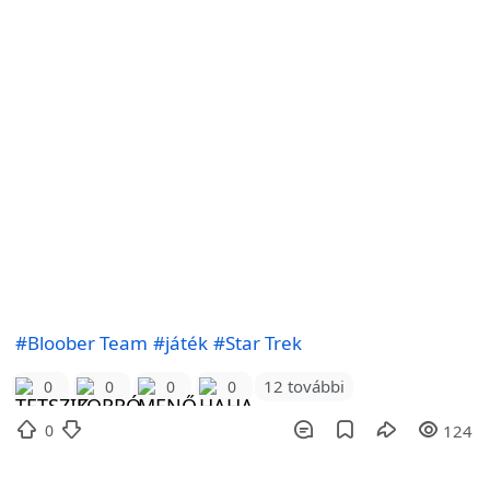
#Bloober Team
#játék
#Star Trek
12 további
0
0
0
0
0
124