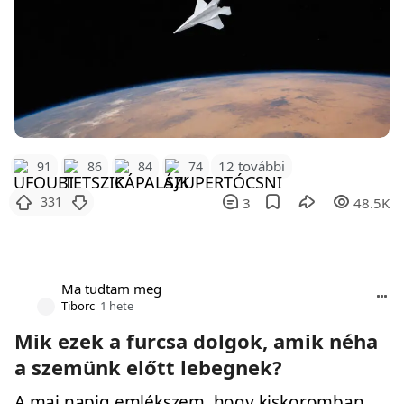
12 további
91
86
84
74
331
3
48.5K
Ma tudtam meg
Tiborc
1 hete
Mik ezek a furcsa dolgok, amik néha
a szemünk előtt lebegnek?
A mai napig emlékszem, hogy kiskoromban