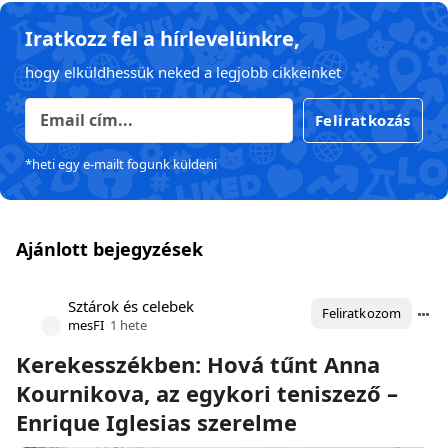
Iratkozz fel a hírlevelünkre,
hogy elküldhessük neked a legjobb cikkeinket
Feliratkozás
*heti egy e-mailt fogunk küldeni
Ajánlott bejegyzések
Sztárok és celebek
Feliratkozom
mesFI
1 hete
Kerekesszékben: Hová tűnt Anna
Kournikova, az egykori teniszező –
Enrique Iglesias szerelme