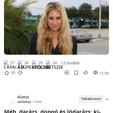
12 további
27
26
25
24
92
13.5K
Állatok
Feliratkozom
verfarkas
1 hete
Méh, darázs, dongó és lódarázs: ki-