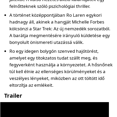
felnőtteknek szóló pszichológiai thriller.
A történet középpontjában Ro Laren egykori
hadnagy áll, akinek a hangját Michelle Forbes
kölcsönzi a Star Trek: Az új nemzedék sorozatból.
A barátja megmentésére irányuló küldetése egy
bonyolult önismereti utazássá válik.
Ro egy idegen bolygón szenved hajótörést,
amelyet egy titokzatos tudat szállt meg, és
fegyverként használja a környezetet. A hősnőnek
túl kell élnie az ellenséges körülményeket és a
veszélyes lényeket, miközben az ott töltött idő
eltorzítja az emlékeit.
Trailer