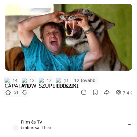
12 további
14
12
12
11
51
7.4K
Film és TV
timborcsa
1 hete