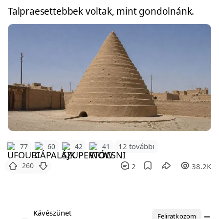
Talpraesettebbek voltak, mint gondolnánk.
12 további
77
60
42
41
260
2
38.2K
Kávészünet
Feliratkozom