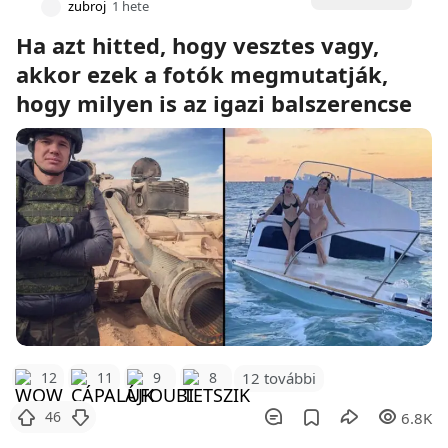
zubroj
1 hete
Ha azt hitted, hogy vesztes vagy,
akkor ezek a fotók megmutatják,
hogy milyen is az igazi balszerencse
12 további
12
11
9
8
46
6.8K