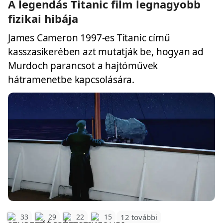
A legendás Titanic film legnagyobb
fizikai hibája
James Cameron 1997-es Titanic című
kasszasikerében azt mutatják be, hogyan ad
Murdoch parancsot a hajtóművek
hátramenetbe kapcsolására.
12 további
33
29
22
15