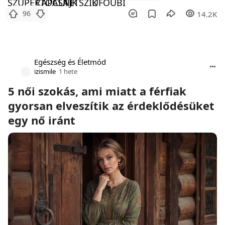
96
14.2K
Egészség és Életmód
izismile
1 hete
5 női szokás, ami miatt a férfiak
gyorsan elveszítik az érdeklődésüket
egy nő iránt