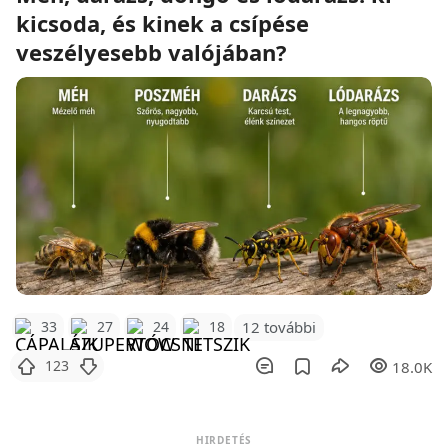
kicsoda, és kinek a csípése
veszélyesebb valójában?
12 további
33
27
24
18
123
18.0K
HIRDETÉS