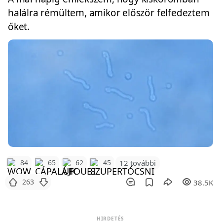
halálra rémültem, amikor először felfedeztem
őket.
12 további
84
65
62
45
263
38.5K
HIRDETÉS