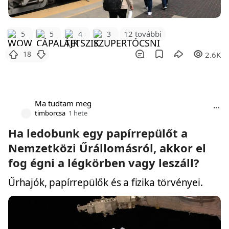
12 további
5
5
4
3
18
2.6K
Ma tudtam meg
timborcsa
1 hete
Ha ledobunk egy papírrepülőt a
Nemzetközi Űrállomásról, akkor el
fog égni a légkörben vagy leszáll?
Űrhajók, papírrepülők és a fizika törvényei.