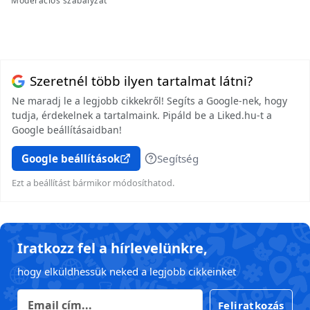
Moderációs szabályzat
Szeretnél több ilyen tartalmat látni?
Ne maradj le a legjobb cikkekről! Segíts a Google-nek, hogy
tudja, érdekelnek a tartalmaink. Pipáld be a Liked.hu-t a
Google beállításaidban!
Google beállítások
Segítség
Ezt a beállítást bármikor módosíthatod.
Iratkozz fel a hírlevelünkre,
hogy elküldhessük neked a legjobb cikkeinket
Feliratkozás