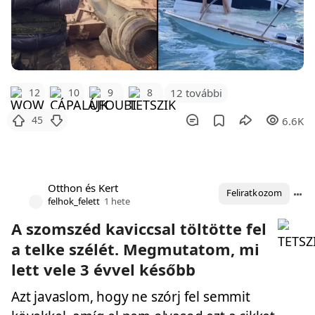
12 további
12
10
9
8
45
6.6K
Otthon és Kert
Feliratkozom
felhok_felett
1 hete
A szomszéd kaviccsal töltötte fel
a telke szélét. Megmutatom, mi
lett vele 3 évvel később
Azt javaslom, hogy ne szórj fel semmit