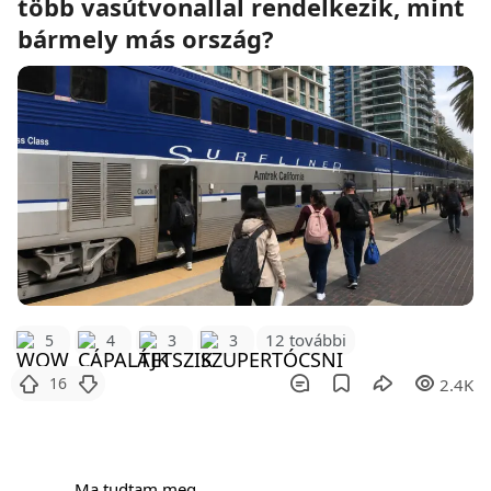
több vasútvonallal rendelkezik, mint
bármely más ország?
12 további
5
4
3
3
16
2.4K
Ma tudtam meg