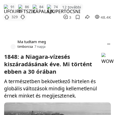
12 további
91
86
84
74
329
3
48.4K
Ma tudtam meg
timborcsa
7 napja
1848: a Niagara-vízesés
kiszáradásának éve. Mi történt
ebben a 30 órában
A természetben bekövetkező hirtelen és
globális változások mindig kellemetlenül
érnek minket és megijesztenek.