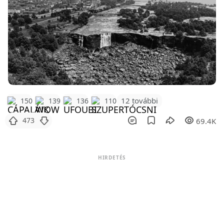
12 további
150
139
136
110
473
69.4K
HIRDETÉS