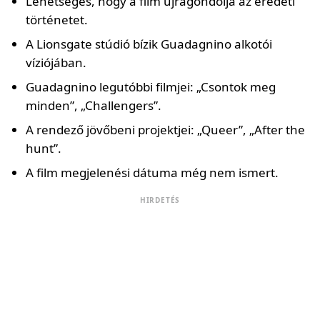
Lehetséges, hogy a film újragondolja az eredeti
történetet.
A Lionsgate stúdió bízik Guadagnino alkotói
víziójában.
Guadagnino legutóbbi filmjei: „Csontok meg
minden”, „Challengers”.
A rendező jövőbeni projektjei: „Queer”, „After the
hunt”.
A film megjelenési dátuma még nem ismert.
HIRDETÉS