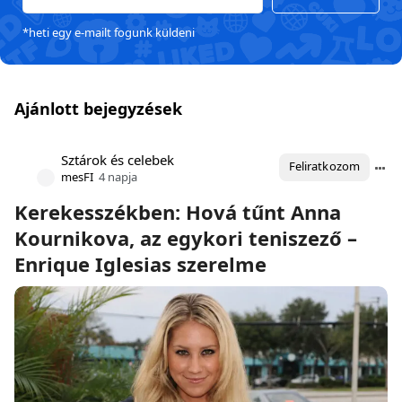
*heti egy e-mailt fogunk küldeni
Ajánlott bejegyzések
Sztárok és celebek
Feliratkozom
mesFI
4 napja
Kerekesszékben: Hová tűnt Anna
Kournikova, az egykori teniszező –
Enrique Iglesias szerelme