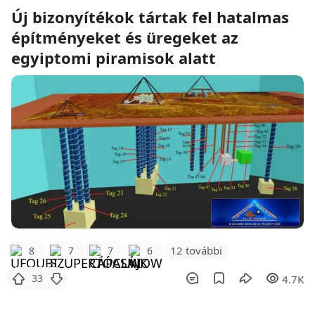
Új bizonyítékok tártak fel hatalmas
építményeket és üregeket az
egyiptomi piramisok alatt
12 további
8
7
7
6
33
4.7K