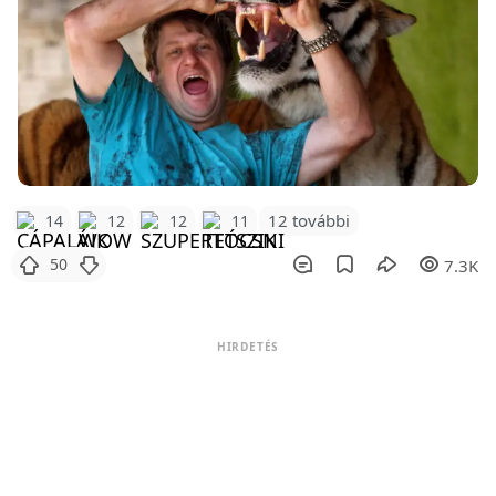
12 további
14
12
12
11
50
7.3K
HIRDETÉS