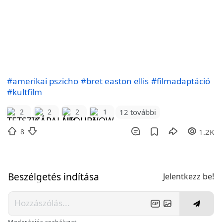
#amerikai pszicho
#bret easton ellis
#filmadaptáció
#kultfilm
12 további
2
2
2
1
8
1.2K
Beszélgetés indítása
Jelentkezz be!