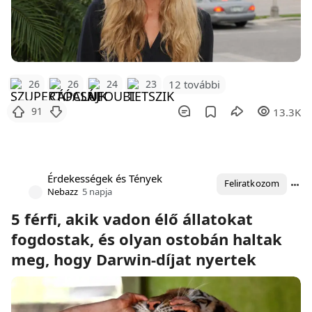
12 további
26
26
24
23
91
13.3K
Érdekességek és Tények
Feliratkozom
Nebazz
5 napja
5 férfi, akik vadon élő állatokat
fogdostak, és olyan ostobán haltak
meg, hogy Darwin-díjat nyertek