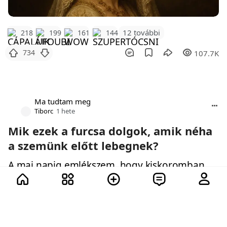
12 további
218
199
161
144
734
107.7K
Ma tudtam meg
Tiborc
1 hete
Mik ezek a furcsa dolgok, amik néha
a szemünk előtt lebegnek?
A mai napig emlékszem, hogy kiskoromban
halálra rémültem, amikor először felfedeztem
őket.