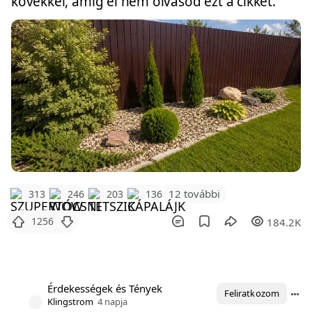
kövekkel, amíg el nem olvasod ezt a cikket.
12 további
313
246
203
136
1256
184.2K
Érdekességek és Tények
Feliratkozom
Klingstrom
4 napja