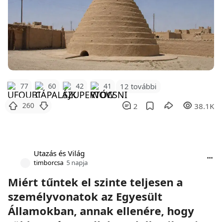
12 további
77
60
42
41
260
2
38.1K
Utazás és Világ
timborcsa
5 napja
Miért tűntek el szinte teljesen a
személyvonatok az Egyesült
Államokban, annak ellenére, hogy