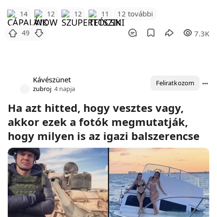
12 további
14
12
12
11
49
7.3K
Kávészünet
Feliratkozom
zubroj
4 napja
Ha azt hitted, hogy vesztes vagy,
akkor ezek a fotók megmutatják,
hogy milyen is az igazi balszerencse