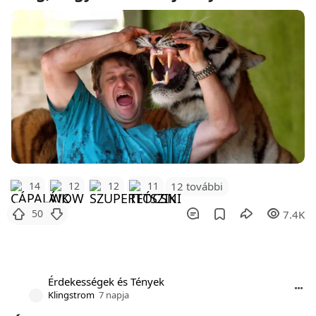
12 további
14
12
12
11
50
7.4K
Érdekességek és Tények
Klingstrom
7 napja