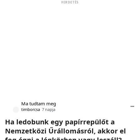
HIRDETÉS
Ma tudtam meg
timborcsa
7 napja
Ha ledobunk egy papírrepülőt a
Nemzetközi Űrállomásról, akkor el
fog égni a légkörben vagy leszáll?