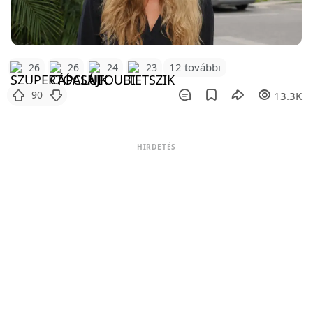
12 további
26
26
24
23
90
13.3K
HIRDETÉS