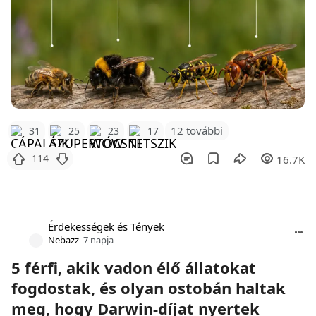
12 további
31
25
23
17
114
16.7K
Érdekességek és Tények
Nebazz
7 napja
5 férfi, akik vadon élő állatokat
fogdostak, és olyan ostobán haltak
meg, hogy Darwin-díjat nyertek