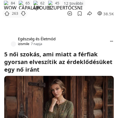
12 további
84
65
62
45
263
38.5K
Egészség és Életmód
izismile
7 napja
5 női szokás, ami miatt a férfiak
gyorsan elveszítik az érdeklődésüket
egy nő iránt