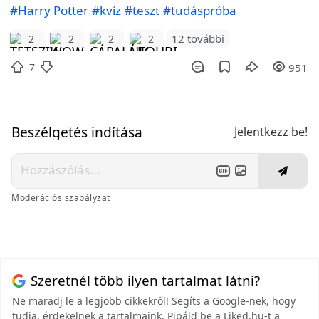
#Harry Potter
#kvíz
#teszt
#tudáspróba
12 további
2
2
2
2
7
951
Beszélgetés indítása
Jelentkezz be!
Moderációs szabályzat
Szeretnél több ilyen tartalmat látni?
Ne maradj le a legjobb cikkekről! Segíts a Google-nek, hogy
tudja, érdekelnek a tartalmaink. Pipáld be a Liked.hu-t a