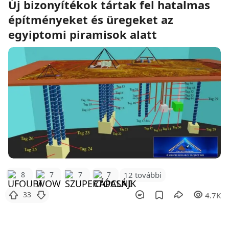
Új bizonyítékok tártak fel hatalmas
építményeket és üregeket az
egyiptomi piramisok alatt
12 további
8
7
7
7
33
4.7K