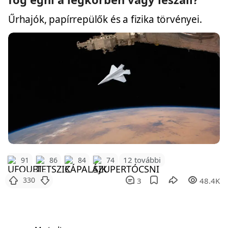
Űrhajók, papírrepülők és a fizika törvényei.
12 további
91
86
84
74
330
3
48.4K