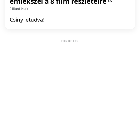
emlékszel a 8 film részleteire
liked.hu
Csíny letudva!
HIRDETÉS