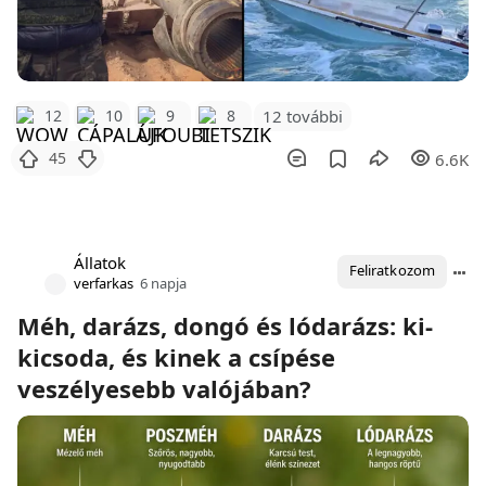
12 további
12
10
9
8
45
6.6K
Állatok
Feliratkozom
verfarkas
6 napja
Méh, darázs, dongó és lódarázs: ki-
kicsoda, és kinek a csípése
veszélyesebb valójában?