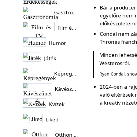
Bár a producer
Gasztronómia
egyelőre nem ny
előkészületeire
Film és TV
Condal nem zárt
Thrones franch
Humor
Minden lehetsé
Játék
Westerosról.
Képregények
Ryan Condal, sho
2024-ben a raj
Kávészünet ☕
való eltérések 
a kreatív nézet
Kvízek
Liked
Otthon és Kert