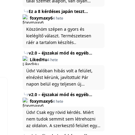
talál szemet alapon, van olyan
állítása ami igaznak illik rám.
Ez a 8 kérdéses japán teszt
hibátlanul feltárja az igazságot
foxymaxy6
4 hete
!
rólad
Köszönöm szépen a gyors és
kielégítő választ. Természetesen
ráér a tartalom készítés..
v2.0 – éjszakai mód és egyéb
fejlesztések
LikedHu
4 hete
Üdv! Valóban hibás volt a felület,
elnézést kérünk, javítottuk! Pár
napon belül egy teljesen új
platformon fogjuk elindítani a
v2.0 – éjszakai mód és egyéb
weboldal legújabb, 3.0-ás verzióját,
fejlesztések
foxymaxy6
4 hete
és vélhetően ez zavart be kicsit.Egy
baráti megjegyzés: ha nem fontos
Üdv! Csak egy rövid kérdés. Miért
és tud várni néhány napot a
nem tudok semmit sem létrehozni
tartalom, amit készíteni
az oldalon. A szerkesztő felület egy
szeretnél, inkább várj néhány napot,
katyvasz ,ahogy nálam megjelenik..