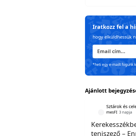
Iratkozz fel a h
hogy elküldhessük n
*heti egy e-mailt fogunk 
Ajánlott bejegyzé
Sztárok és ce
mesFI
3 napja
Kerekesszékbe
teniszező – En