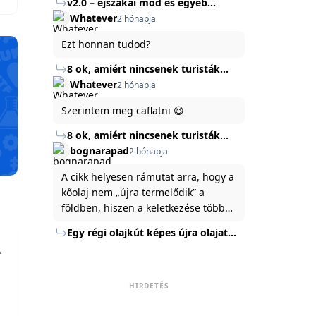
v2.0 – éjszakai mód és egyéb
mert ég és föld lesz a különbség a
Köszönöm ha válaszoltok.
fejlesztések
Whatever
2 hónapja
jelenlegi rendszer és az új között -
legfőképpen egyébként épp
Ezt honnan tudod?
tartalomkészítési szempontból! :)
8 ok, amiért nincsenek turisták
Törökország Fekete-tenger felőli
Whatever
2 hónapja
partján
Szerintem meg caflatni 😆
8 ok, amiért nincsenek turisták
Törökország Fekete-tenger felőli
bognarapad
2 hónapja
partján
A cikk helyesen rámutat arra, hogy a
kőolaj nem „újra termelődik” a
földben, hiszen a keletkezése több
millió év alatt zajlik. Az USA
Egy régi olajkút képes újra olajat
Energiaügyi Minisztériuma szerint a
termelni?
kitermelt mennyiség mindössze tíz
százaléka jut a felszínre, a többi a
kőzetben marad. A
HIRDETÉS
nyomáskülönbség kiegyenlítődik,