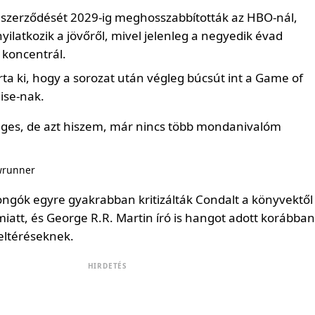
 szerződését 2029-ig meghosszabbították az HBO-nál,
ilatkozik a jövőről, mivel jelenleg a negyedik évad
 koncentrál.
a ki, hogy a sorozat után végleg búcsút int a Game of
ise-nak.
ges, de azt hiszem, már nincs több mondanivalóm
wrunner
ongók egyre gyakrabban kritizálták Condalt a könyvektől
miatt, és George R.R. Martin író is hangot adott korábban
eltéréseknek.
HIRDETÉS