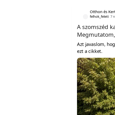
Otthon és Ker
felhok_felett
7 
A szomszéd kavi
Megmutatom, m
Azt javaslom, hog
ezt a cikket.