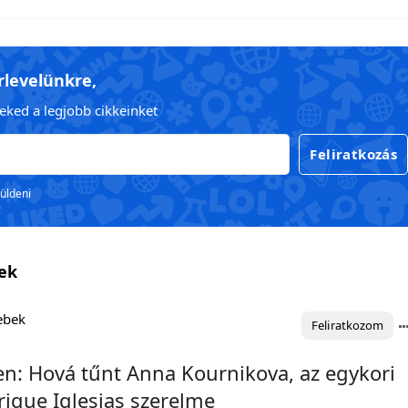
írlevelünkre,
eked a legjobb cikkeinket
Feliratkozás
küldeni
sek
lebek
Feliratkozom
n: Hová tűnt Anna Kournikova, az egykori
rique Iglesias szerelme