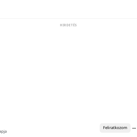
HIRDETÉS
Feliratkozom
apja