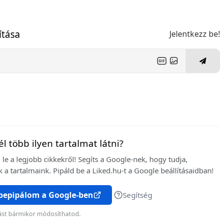
ítása
Jelentkezz be
l több ilyen tartalmat látni?
le a legjobb cikkekről! Segíts a Google-nek, hogy tudja,
 a tartalmaink. Pipáld be a Liked.hu-t a Google beállításaidban!
 bepipálom a Google-ben
Segítség
ítást bármikor módosíthatod.