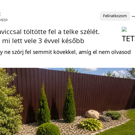
t
Feliratkozom
napja
ccsal töltötte fel a telke szélét.
i lett vele 3 évvel később
y ne szórj fel semmit kövekkel, amíg el nem olvasod