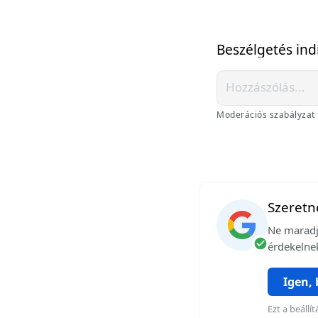
Beszélgetés ind
Moderációs szabályzat
Szeretné
Ne maradj 
érdekelnek
Igen,
Ezt a beáll