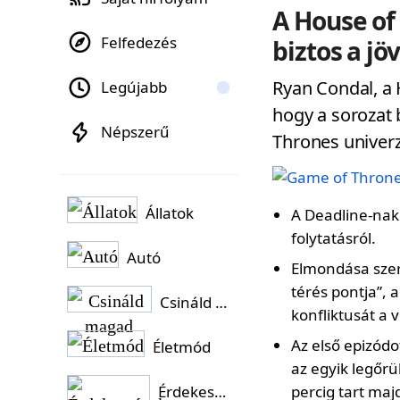
A House o
Felfedezés
biztos a jö
Ryan Condal, a
Legújabb
hogy a sorozat 
Népszerű
Thrones univer
Állatok
A Deadline-nak 
folytatásról.
Autó
Elmondása szer
térés pontja”,
Csináld magad
konfliktusát a v
Az első epizódo
Életmód
az egyik legőrü
Érdekességek
percig tart maj