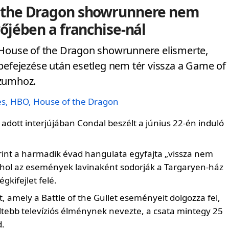
f the Dragon showrunnere nem
vőjében a franchise-nál
 House of the Dragon showrunnere elismerte,
befejezése után esetleg nem tér vissza a Game of
zumhoz.
adott interjújában Condal beszélt a június 22-én induló
int a harmadik évad hangulata egyfajta „vissza nem
 ahol az események lavinaként sodorják a Targaryen-ház
égkifejlet felé.
t, amely a Battle of the Gullet eseményeit dolgozza fel,
ltebb televíziós élménynek nevezte, a csata mintegy 25
d.