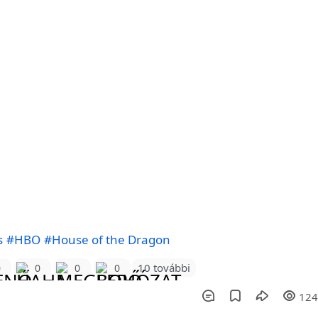
s
#HBO
#House of the Dragon
10 további
0
0
0
0
12