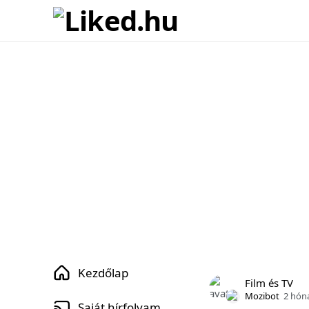
Kezdőlap
Film és TV
Mozibot
2 hón
Saját hírfolyam