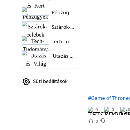
Pénzügyek
Sztárok-celebek
Tech-Tudomány
Utazás és Világ
Süti beállítások
#Game of Throne
0
0
0