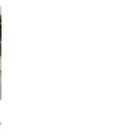
amikor a kitermelést leállítják, így a
szomszédos rétegek lassan
áramoltatják az olajat a kút felé.
Emellett a hidraulikus
rétegrepesztés és a vízszintes fúrás
új technológiák jelentősen
megnövelték a régi kutak
termelékenységét. Az olaj árának
változása is kulcsfontosságú:
alacsony ár esetén a kút
gazdaságilag nem fenntartható, míg
a magasabb ár újra jövedelmezővé
teheti. Összességében a
„újraélesztés” nem misztikum,
hanem a geológiai feltételek,
technológiai fejlesztések és piaci
környezet együttes hatása.
K