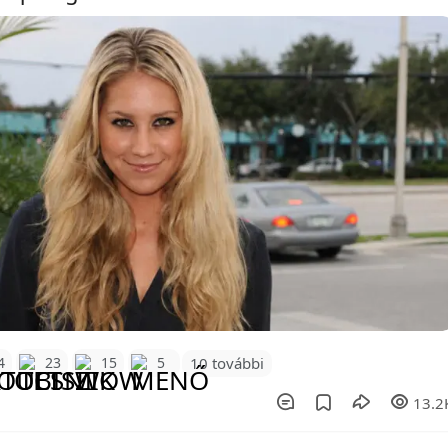
10 további
4
23
15
5
13.2