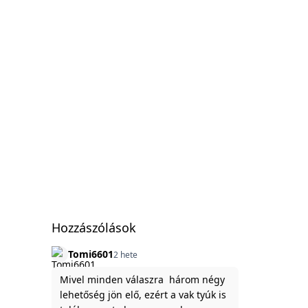
Hozzászólások
Tomi6601
2 hete
Mivel minden válaszra három négy
4
lehetőség jön elő, ezért a vak tyúk is