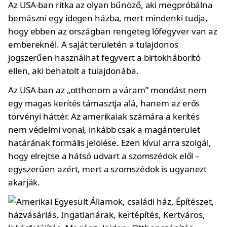
Az USA-ban ritka az olyan bűnöző, aki megpróbálna
bemászni egy idegen házba, mert mindenki tudja,
hogy ebben az országban rengeteg lőfegyver van az
embereknél. A saját területén a tulajdonos
jogszerűen használhat fegyvert a birtokháborító
ellen, aki behatolt a tulajdonába.
Az USA-ban az „otthonom a váram” mondást nem
egy magas kerítés támasztja alá, hanem az erős
törvényi háttér. Az amerikaiak számára a kerítés
nem védelmi vonal, inkább csak a magánterület
határának formális jelölése. Ezen kívül arra szolgál,
hogy elrejtse a hátsó udvart a szomszédok elől –
egyszerűen azért, mert a szomszédok is ugyanezt
akarják.