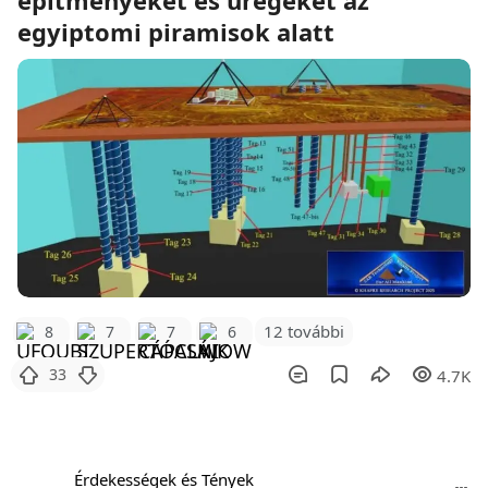
építményeket és üregeket az
egyiptomi piramisok alatt
12 további
8
7
7
6
33
4.7K
Érdekességek és Tények