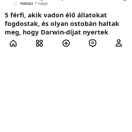
Nebazz
7 napja
5 férfi, akik vadon élő állatokat
fogdostak, és olyan ostobán haltak
meg, hogy Darwin-díjat nyertek
12 további
14
12
12
11
50
7.4K