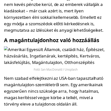
nem kevés pénzbe kerül, de az emberek vállalják a
kiadásokat – már csak azért is, mert ilyen
környezetben élni sokkal kellemesebb. Emellett ez
egy módja a szomszédok előtti kérkedésnek is,
megmutatva az ízlésüket és anyagi lehetőségeiket.
A magántulajdonhoz való hozzáállás
Fotó: Ian MacDonald / Unsplash
Nem szabad elfelejtkezni az USA-ban tapasztalható
magántulajdon-szemléletről sem. Egy amerikainak
egyszerűen nincs szüksége arra, hogy hatalmas,
magas kerítéssel vegye körbe a telkét, mivel a
törvény eleve a tulajdonos oldalán áll.