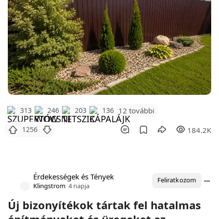
12 további
313
246
203
136
1256
184.2K
Érdekességek és Tények
Feliratkozom
Klingstrom
4 napja
Új bizonyítékok tártak fel hatalmas