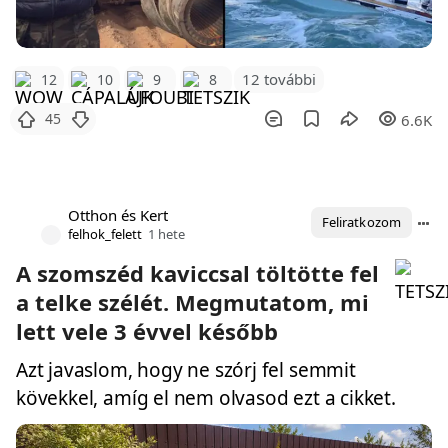
12 további
12
10
9
8
45
6.6K
Otthon és Kert
Feliratkozom
felhok_felett
1 hete
A szomszéd kaviccsal töltötte fel
a telke szélét. Megmutatom, mi
lett vele 3 évvel később
Azt javaslom, hogy ne szórj fel semmit
kövekkel, amíg el nem olvasod ezt a cikket.