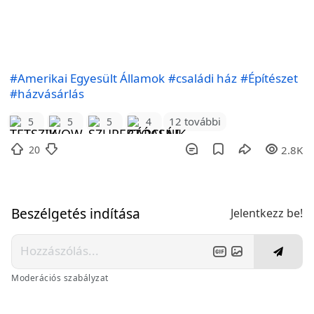
#Amerikai Egyesült Államok
#családi ház
#Építészet
#házvásárlás
12 további
5
5
5
4
20
2.8K
Beszélgetés indítása
Jelentkezz be!
Moderációs szabályzat