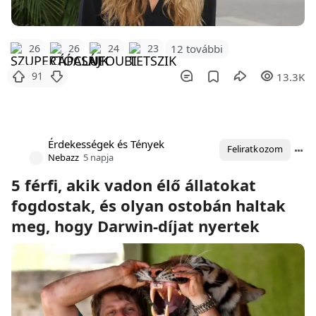
12 további
26
26
24
23
91
13.3K
Érdekességek és Tények
Feliratkozom
Nebazz
5 napja
5 férfi, akik vadon élő állatokat
fogdostak, és olyan ostobán haltak
meg, hogy Darwin-díjat nyertek