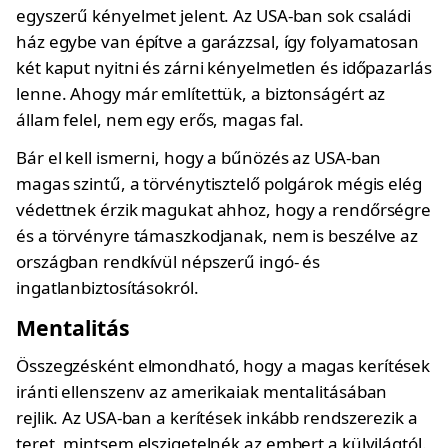
egyszerű kényelmet jelent. Az USA-ban sok családi
ház egybe van építve a garázzsal, így folyamatosan
két kaput nyitni és zárni kényelmetlen és időpazarlás
lenne. Ahogy már említettük, a biztonságért az
állam felel, nem egy erős, magas fal.
Bár el kell ismerni, hogy a bűnözés az USA-ban
magas szintű, a törvénytisztelő polgárok mégis elég
védettnek érzik magukat ahhoz, hogy a rendőrségre
és a törvényre támaszkodjanak, nem is beszélve az
országban rendkívül népszerű ingó- és
ingatlanbiztosításokról.
Mentalitás
Összegzésként elmondható, hogy a magas kerítések
iránti ellenszenv az amerikaiak mentalitásában
rejlik. Az USA-ban a kerítések inkább rendszerezik a
teret, mintsem elszigetelnék az embert a külvilágtól.