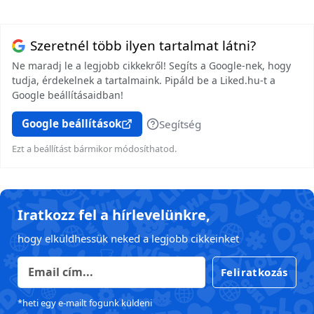
Szeretnél több ilyen tartalmat látni?
Ne maradj le a legjobb cikkekről! Segíts a Google-nek, hogy
tudja, érdekelnek a tartalmaink. Pipáld be a Liked.hu-t a
Google beállításaidban!
Google beállítások
Segítség
Ezt a beállítást bármikor módosíthatod.
Iratkozz fel a hírlevelünkre,
hogy elküldhessük neked a legjobb cikkeinket
Feliratkozás
*heti egy e-mailt fogunk küldeni