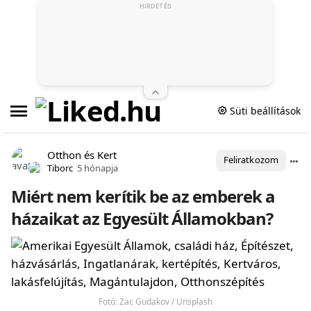
HIRDETÉS
Süti beállítások
Otthon és Kert
Feliratkozom
Tiborc
5 hónapja
Miért nem kerítik be az emberek a
házaikat az Egyesült Államokban?
Fotó: Zac Gudakov / Unsplash