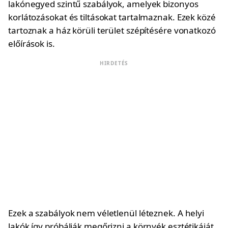
lakónegyed szintű szabályok, amelyek bizonyos
korlátozásokat és tiltásokat tartalmaznak. Ezek közé
tartoznak a ház körüli terület szépítésére vonatkozó
előírások is.
HIRDETÉS
Ezek a szabályok nem véletlenül léteznek. A helyi
lakók így próbálják megőrizni a környék esztétikáját.