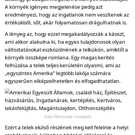
A környék igényes megjelenése pedig azt
eredményezi, hogy az ingatlanok nem veszítenek az
értékükből, sőt, akár folyamatosan drágulhatnak is.
A lényeg az, hogy ezzel megakadályozzák a káoszt,
ami akkor alakulna ki, ha egyes tulajdonosok olyan
változtatásokat eszközölnének a telkükön, amiktől a
környék összképe romlana. Egy magas kerítés
felhúzása a telek teljes kerületén olyasmi, ami az
„egyszintes Amerika” legtöbb lakója számára
egyszerűen elképzelhetetlen és elfogadhatatlan.
Fotó: FilterGrade / Unsplash
Ezért a telek elülső részének meg kell felelnie a helyi