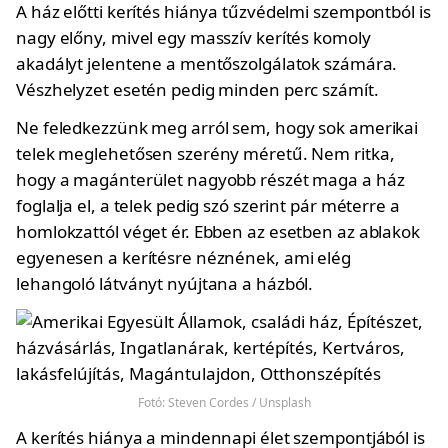
A ház előtti kerítés hiánya tűzvédelmi szempontból is
nagy előny, mivel egy masszív kerítés komoly
akadályt jelentene a mentőszolgálatok számára.
Vészhelyzet esetén pedig minden perc számít.
Ne feledkezzünk meg arról sem, hogy sok amerikai
telek meglehetősen szerény méretű. Nem ritka,
hogy a magánterület nagyobb részét maga a ház
foglalja el, a telek pedig szó szerint pár méterre a
homlokzattól véget ér. Ebben az esetben az ablakok
egyenesen a kerítésre néznének, ami elég
lehangoló látványt nyújtana a házból.
Fotó: Steven Cordes / Unsplash
A kerítés hiánya a mindennapi élet szempontjából is