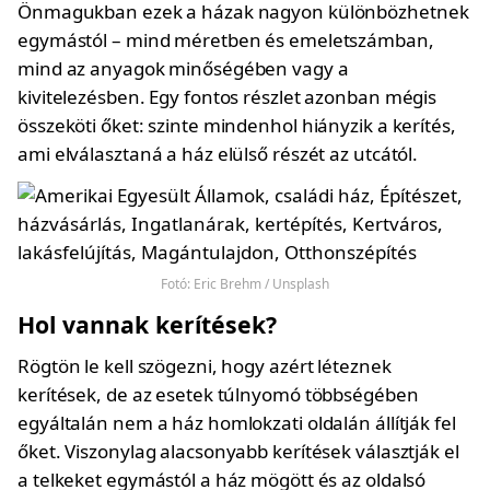
Önmagukban ezek a házak nagyon különbözhetnek
egymástól – mind méretben és emeletszámban,
mind az anyagok minőségében vagy a
kivitelezésben. Egy fontos részlet azonban mégis
összeköti őket: szinte mindenhol hiányzik a kerítés,
ami elválasztaná a ház elülső részét az utcától.
Fotó: Eric Brehm / Unsplash
Hol vannak kerítések?
Rögtön le kell szögezni, hogy azért léteznek
kerítések, de az esetek túlnyomó többségében
egyáltalán nem a ház homlokzati oldalán állítják fel
őket. Viszonylag alacsonyabb kerítések választják el
a telkeket egymástól a ház mögött és az oldalsó