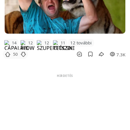
12 további
14
12
12
11
50
7.3K
HIRDETÉS