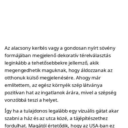
Az alacsony kerítés vagy a gondosan nyírt sövény
formájában megjelenő dekoratív térelválasztás
leginkább a tehetősebbekre jellemző, akik
megengedhetik maguknak, hogy áldozzanak az
otthonuk külső megjelenésére. Ahogy már
említettem, az egész környék szép látványa
pozitívan hat az ingatlanok árára, mivel a szépség
vonzóbbá teszi a helyet.
Így ha a tulajdonos legalább egy vizuális gátat akar
szabni a ház és az utca közé, a tájépítészethez
fordulhat. Magától értetődik, hogy az USA-ban ez