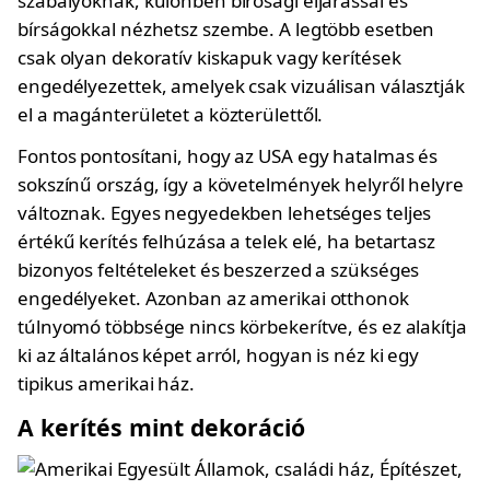
szabályoknak, különben bírósági eljárással és
bírságokkal nézhetsz szembe. A legtöbb esetben
csak olyan dekoratív kiskapuk vagy kerítések
engedélyezettek, amelyek csak vizuálisan választják
el a magánterületet a közterülettől.
Fontos pontosítani, hogy az USA egy hatalmas és
sokszínű ország, így a követelmények helyről helyre
változnak. Egyes negyedekben lehetséges teljes
értékű kerítés felhúzása a telek elé, ha betartasz
bizonyos feltételeket és beszerzed a szükséges
engedélyeket. Azonban az amerikai otthonok
túlnyomó többsége nincs körbekerítve, és ez alakítja
ki az általános képet arról, hogyan is néz ki egy
tipikus amerikai ház.
A kerítés mint dekoráció