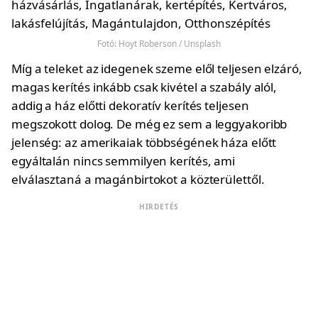
Fotó: Hoyt Roberson / Unsplash
Míg a teleket az idegenek szeme elől teljesen elzáró,
magas kerítés inkább csak kivétel a szabály alól,
addig a ház előtti dekoratív kerítés teljesen
megszokott dolog. De még ez sem a leggyakoribb
jelenség: az amerikaiak többségének háza előtt
egyáltalán nincs semmilyen kerítés, ami
elválasztaná a magánbirtokot a közterülettől.
HIRDETÉS