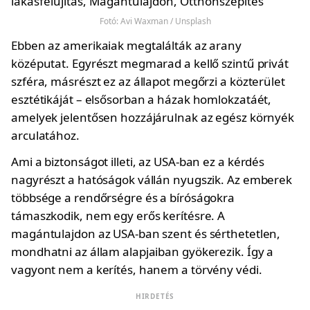
Fotó: Avi Waxman / Unsplash
Ebben az amerikaiak megtalálták az arany
középutat. Egyrészt megmarad a kellő szintű privát
szféra, másrészt ez az állapot megőrzi a közterület
esztétikáját – elsősorban a házak homlokzatáét,
amelyek jelentősen hozzájárulnak az egész környék
arculatához.
Ami a biztonságot illeti, az USA-ban ez a kérdés
nagyrészt a hatóságok vállán nyugszik. Az emberek
többsége a rendőrségre és a bíróságokra
támaszkodik, nem egy erős kerítésre. A
magántulajdon az USA-ban szent és sérthetetlen,
mondhatni az állam alapjaiban gyökerezik. Így a
vagyont nem a kerítés, hanem a törvény védi.
HIRDETÉS