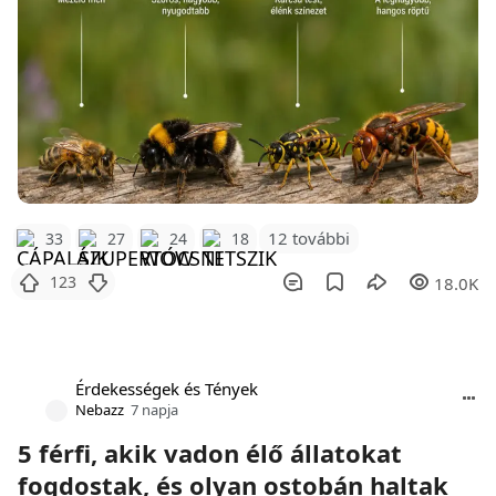
12 további
33
27
24
18
123
18.0K
Érdekességek és Tények
Nebazz
7 napja
5 férfi, akik vadon élő állatokat
fogdostak, és olyan ostobán haltak