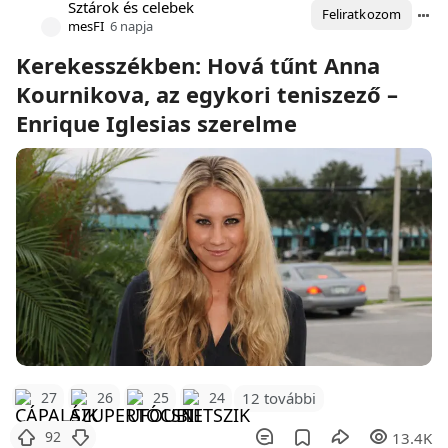
Sztárok és celebek
Feliratkozom
mesFI
6 napja
Kerekesszékben: Hová tűnt Anna
Kournikova, az egykori teniszező –
Enrique Iglesias szerelme
12 további
27
26
25
24
92
13.4K