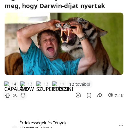
meg, hogy Darwin-díjat nyertek
12 további
14
12
12
11
50
7.4K
Érdekességek és Tények