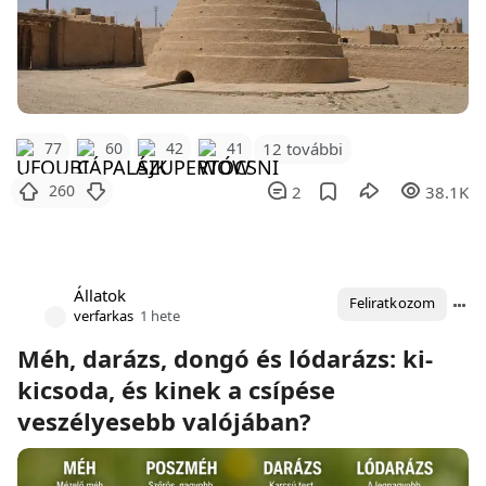
12 további
77
60
42
41
260
2
38.1K
Állatok
Feliratkozom
verfarkas
1 hete
Méh, darázs, dongó és lódarázs: ki-
kicsoda, és kinek a csípése
veszélyesebb valójában?