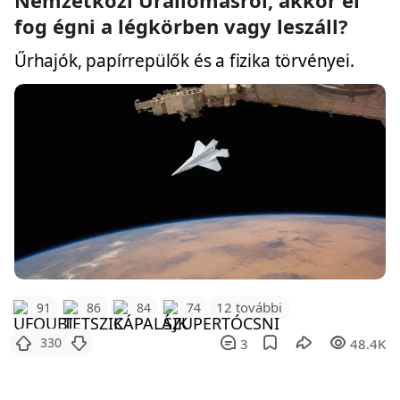
Nemzetközi Űrállomásról, akkor el
fog égni a légkörben vagy leszáll?
Űrhajók, papírrepülők és a fizika törvényei.
12 további
91
86
84
74
330
3
48.4K