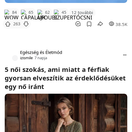
12 további
84
65
62
45
263
38.5K
Egészség és Életmód
izismile
7 napja
5 női szokás, ami miatt a férfiak
gyorsan elveszítik az érdeklődésüket
egy nő iránt