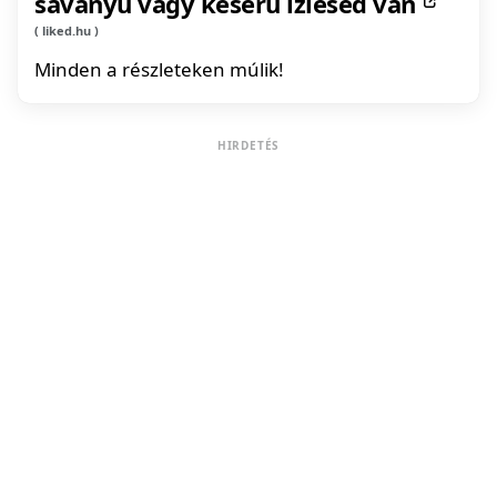
savanyú vagy keserű ízlésed van
liked.hu
Minden a részleteken múlik!
HIRDETÉS