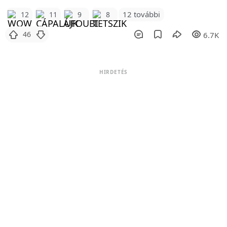
12 további
12
11
9
8
46
6.7K
HIRDETÉS