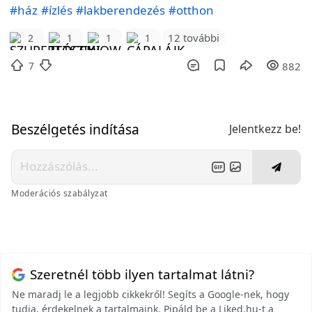
#ház
#ízlés
#lakberendezés
#otthon
12 további
2
1
1
1
7
882
Beszélgetés indítása
Jelentkezz be!
Moderációs szabályzat
Szeretnél több ilyen tartalmat látni?
Ne maradj le a legjobb cikkekről! Segíts a Google-nek, hogy
tudja, érdekelnek a tartalmaink. Pipáld be a Liked.hu-t a