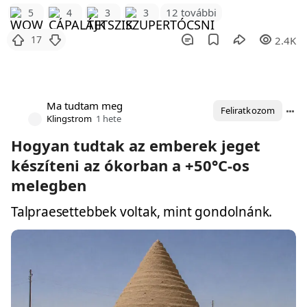
12 további
5
4
3
3
17
2.4K
Ma tudtam meg
Feliratkozom
Klingstrom
1 hete
Hogyan tudtak az emberek jeget
készíteni az ókorban a +50°C-os
melegben
Talpraesettebbek voltak, mint gondolnánk.