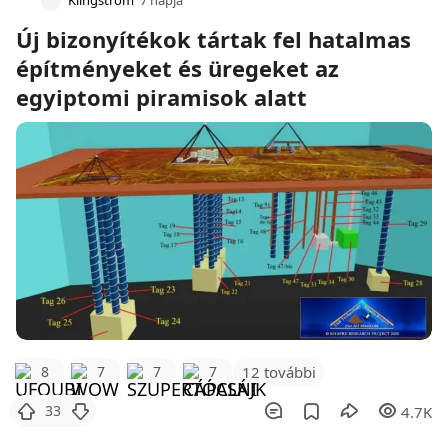
Klingstrom
7 napja
Új bizonyítékok tártak fel hatalmas
építményeket és üregeket az
egyiptomi piramisok alatt
12 további
8
7
7
7
33
4.7K