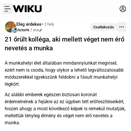
menu
Elég érdekes
+ 2 hely
Csatlakozás
VictorN.
7 éve
Szerkesztve
21 őrült kolléga, aki mellett véget nem érő
nevetés a munka
A munkahelyi élet általában mindannyiunkat megvisel,
ezért nem is csoda, hogy olykor a lehető legváltozatosabb
módszerekkel igyekszünk feldobni a fásult munkahelyi
légkört.
Az alábbi emberek egészen biztosan koronát
érdemelnének a fejükre az ez ügyben tett erőfeszítéseikért,
hiszen ahogy a most következő képek is remekül mutatják,
mellettük tényleg élmény és véget nem érő nevetés a
munka.