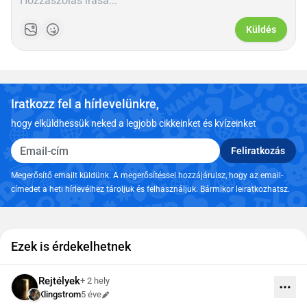
Küldés
Iratkozz fel a hírlevelünkre,
hogy elküldhessük neked a legjobb cikkeinket és kvízeinket
Email-cím
Feliratkozás
Megerősítő emailt küldünk. A megerősítéssel hozzájárulsz, hogy az email-
címedet a heti hírlevélhez tároljuk és felhasználjuk. Bármikor leiratkozhatsz.
Ezek is érdekelhetnek
Rejtélyek
+ 2 hely
Klingstrom
5 éve
Szerkesztve