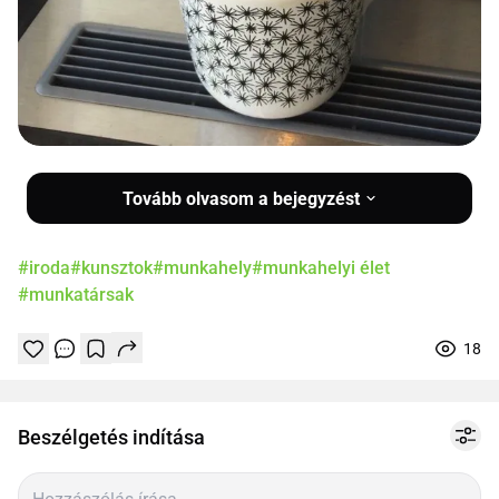
Tovább olvasom a bejegyzést
#iroda
#kunsztok
#munkahely
#munkahelyi élet
#munkatársak
18
Tetszik
Mentés
0
1
online
Beszélgetés indítása