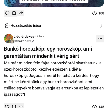
108
Tetszik
Mentés
0
0
online
Hozzászólás írása
Elég érdekes
+ 2 hely
Nebazz
7 éve
Szerkesztve
Bunkó horoszkóp: egy horoszkóp, ami
garantáltan mindenkit vérig sért
Ma már minden féle-fajta horoszkópról olvashatunk, a
szex-horoszkóptól kezdve egészen a diéta-
horoszkópig. Jogosan merül fel tehát a kérdés, hogy
miért ne készítsünk egy bunkó-horoszkópot, ami
csillagjegyekre bontva vágja az arcunkba az leplezetlen
igazságot?!
145