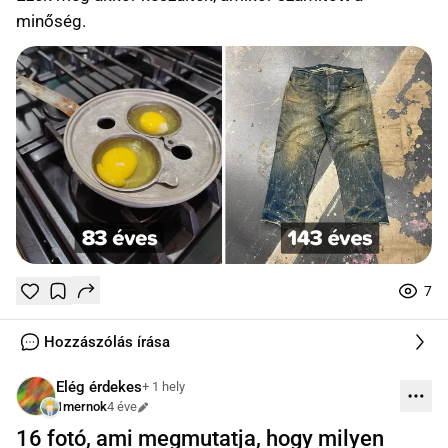
minőség.
7
Tetszik
Mentés
0
0
online
Hozzászólás írása
Elég érdekes
+ 1 hely
1mernok
4 éve
Szerkesztve
16 fotó, ami megmutatja, hogy milyen