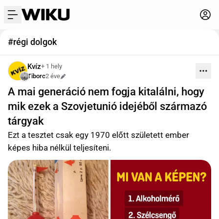
menu
#régi dolgok
Kvíz
+ 1 hely
Tiborc
2 éve
Szerkesztve
A mai generáció nem fogja kitalálni, hogy
mik ezek a Szovjetunió idejéből származó
tárgyak
Ezt a tesztet csak egy 1970 előtt született ember
képes hiba nélkül teljesíteni.