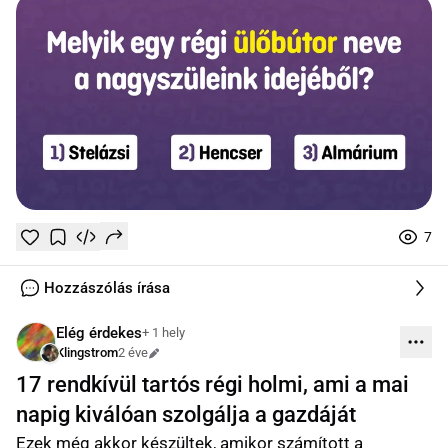
7
Tetszik
Mentés
0
0
online
Hozzászólás írása
Elég érdekes
+ 1 hely
Klingstrom
2 éve
Szerkesztve
17 rendkívül tartós régi holmi, ami a mai
napig kiválóan szolgálja a gazdáját
Ezek még akkor készültek, amikor számított a