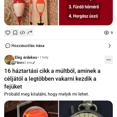
9
Tetszik
Mentés
0
0
online
Hozzászólás írása
Elég érdekes
+ 1 hely
Tiborc
2 éve
Szerkesztve
16 háztartási cikk a múltból, aminek a
céljától a legtöbben vakarni kezdik a
fejüket
Próbáld meg kitalálni, hogy melyik mi lehet.