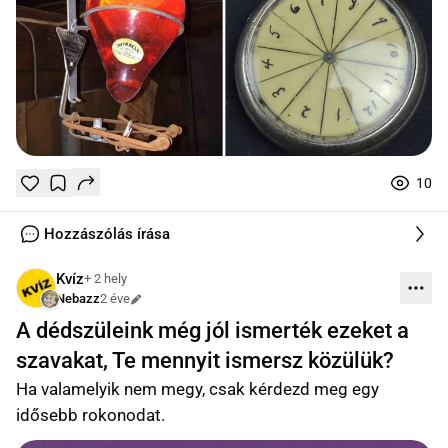
10
Tetszik
Mentés
0
0
online
Hozzászólás írása
Kvíz
+ 2 hely
Nebazz
2 éve
Szerkesztve
A dédszüleink még jól ismerték ezeket a
szavakat, Te mennyit ismersz közülük?
Ha valamelyik nem megy, csak kérdezd meg egy
idősebb rokonodat.