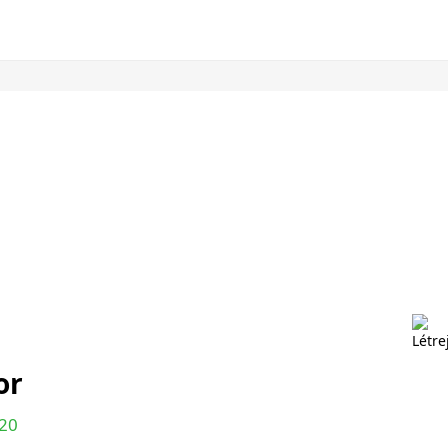
or
20