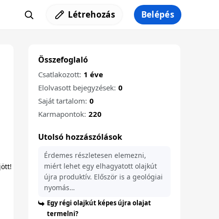
Létrehozás
Belépés
Összefoglaló
Csatlakozott:
1 éve
Elolvasott bejegyzések:
0
Saját tartalom:
0
Karmapontok:
220
Utolsó hozzászólások
Érdemes részletesen elemezni,
miért lehet egy elhagyatott olajkút
újra produktív. Először is a geológiai
nyomás…
Egy régi olajkút képes újra olajat
termelni?