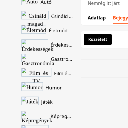
Autó
Nemrég itt járt
Csináld magad
Adatlap
Bejegy
Életmód
Közzétett
Érdekességek
Gasztronómia
Film és TV
Humor
Játék
Képregények