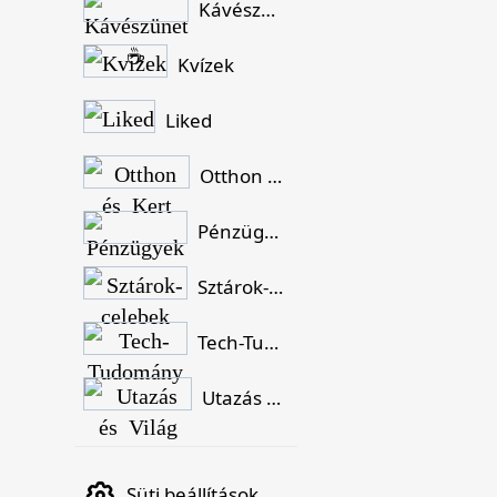
Kávészünet ☕
Kvízek
Liked
Otthon és Kert
Pénzügyek
Sztárok-celebek
Tech-Tudomány
Utazás és Világ
Süti beállítások