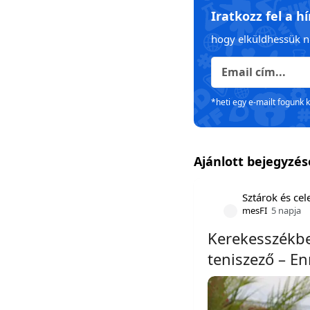
Iratkozz fel a h
hogy elküldhessük n
*heti egy e-mailt fogunk 
Ajánlott bejegyzé
Sztárok és ce
mesFI
5 napja
Kerekesszékbe
teniszező – En