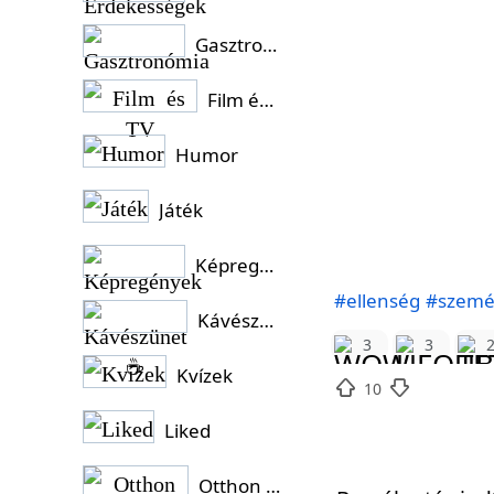
Gasztronómia
Film és TV
Humor
Játék
Képregények
#ellenség
#szemé
Kávészünet ☕
3
3
Kvízek
10
Liked
Otthon és Kert