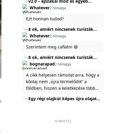
v2.0 – éjszakai mód és egyéb
mert ég és föld lesz a különbség a
Köszönöm ha válaszoltok.
fejlesztések
Whatever
2 hónapja
jelenlegi rendszer és az új között -
legfőképpen egyébként épp
Ezt honnan tudod?
tartalomkészítési szempontból! :)
8 ok, amiért nincsenek turisták
Törökország Fekete-tenger felőli
Whatever
2 hónapja
partján
Szerintem meg caflatni 😆
8 ok, amiért nincsenek turisták
Törökország Fekete-tenger felőli
bognarapad
2 hónapja
partján
A cikk helyesen rámutat arra, hogy a
kőolaj nem „újra termelődik” a
földben, hiszen a keletkezése több
millió év alatt zajlik. Az USA
Egy régi olajkút képes újra olajat
K
Energiaügyi Minisztériuma szerint a
termelni?
kitermelt mennyiség mindössze tíz
százaléka jut a felszínre, a többi a
kőzetben marad. A
HIRDETÉS
nyomáskülönbség kiegyenlítődik,