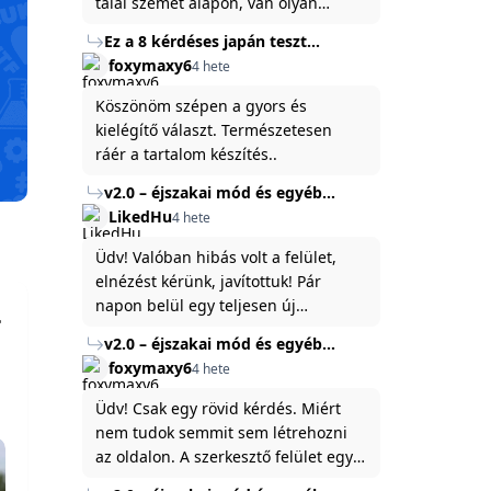
talál szemet alapon, van olyan
állítása ami igaznak illik rám.
Ez a 8 kérdéses japán teszt
hibátlanul feltárja az igazságot
foxymaxy6
4 hete
rólad
Köszönöm szépen a gyors és
kielégítő választ. Természetesen
ráér a tartalom készítés..
v2.0 – éjszakai mód és egyéb
fejlesztések
LikedHu
4 hete
Üdv! Valóban hibás volt a felület,
elnézést kérünk, javítottuk! Pár
napon belül egy teljesen új
platformon fogjuk elindítani a
v2.0 – éjszakai mód és egyéb
weboldal legújabb, 3.0-ás verzióját,
fejlesztések
foxymaxy6
4 hete
és vélhetően ez zavart be kicsit.Egy
baráti megjegyzés: ha nem fontos
Üdv! Csak egy rövid kérdés. Miért
és tud várni néhány napot a
nem tudok semmit sem létrehozni
tartalom, amit készíteni
az oldalon. A szerkesztő felület egy
szeretnél, inkább várj néhány napot,
katyvasz ,ahogy nálam megjelenik..