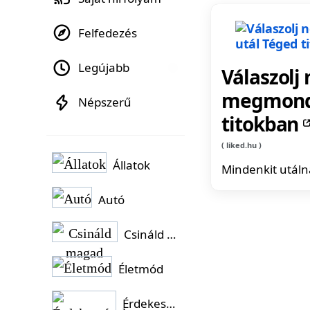
Felfedezés
Legújabb
Válaszolj
megmondj
Népszerű
titokban
liked.hu
Állatok
Mindenkit utáln
Autó
Csináld magad
Életmód
Érdekességek