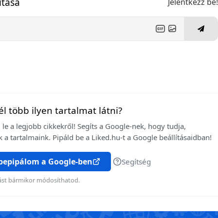
ítása
Jelentkezz be
l több ilyen tartalmat látni?
le a legjobb cikkekről! Segíts a Google-nek, hogy tudja,
 a tartalmaink. Pipáld be a Liked.hu-t a Google beállításaidban!
 bepipálom a Google-ben
Segítség
ítást bármikor módosíthatod.