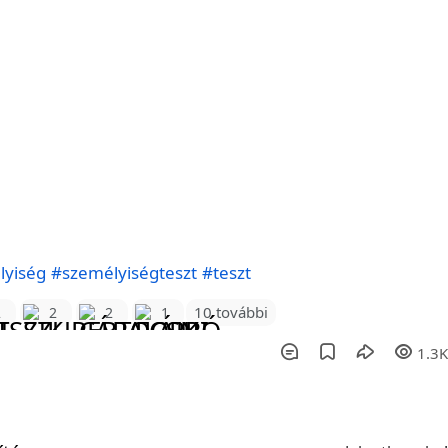
lyiség
#személyiségteszt
#teszt
10 további
2
2
2
1
1.3