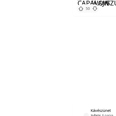
50
Kávészünet
zubroj
6 napja