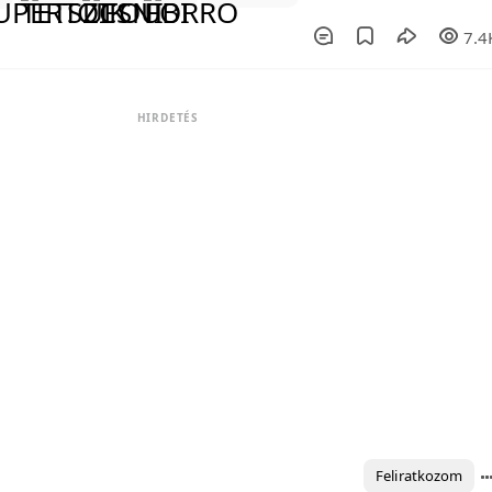
7.4
HIRDETÉS
Feliratkozom