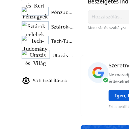
Beszélgetés ind
Pénzügyek
Sztárok-celebek
Moderációs szabályzat
Tech-Tudomány
Utazás és Világ
Szeretné
Ne maradj 
Süti beállítások
érdekelnek
Igen,
Ezt a beáll