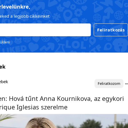
írlevelünkre,
eked a legjobb cikkeinket
Feliratkozás
küldeni
sek
lebek
Feliratkozom
n: Hová tűnt Anna Kournikova, az egykori
rique Iglesias szerelme