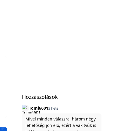
!
Hozzászólások
Tomi6601
3 hete
Mivel minden válaszra három négy
lehetőség jön elő, ezért a vak tyúk is