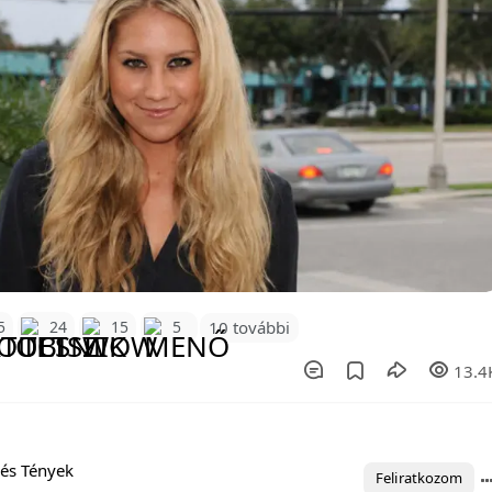
10 további
5
24
15
5
13.4
és Tények
Feliratkozom