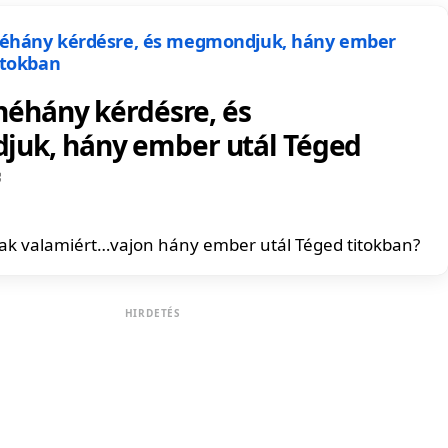
 néhány kérdésre, és
uk, hány ember utál Téged
ak valamiért…vajon hány ember utál Téged titokban?
HIRDETÉS