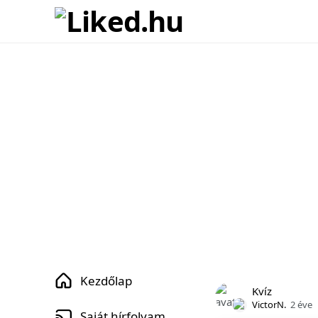
Kezdőlap
Kvíz
VictorN.
2 éve
Saját hírfolyam