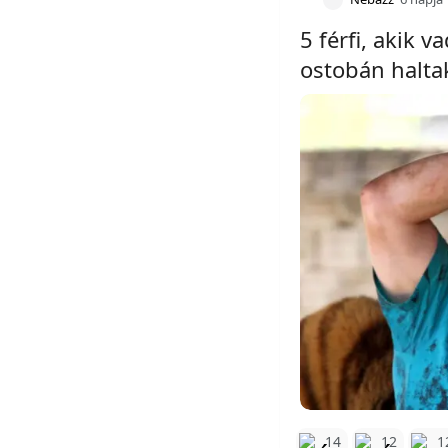
5 férfi, akik 
ostobán halta
14
12
1