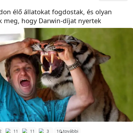
vadon élő állatokat fogdostak, és olyan
k meg, hogy Darwin-díjat nyertek
10 további
2
11
11
3