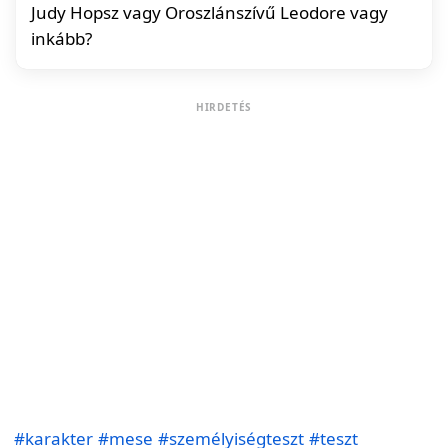
Judy Hopsz vagy Oroszlánszívű Leodore vagy
inkább?
HIRDETÉS
#karakter
#mese
#személyiségteszt
#teszt