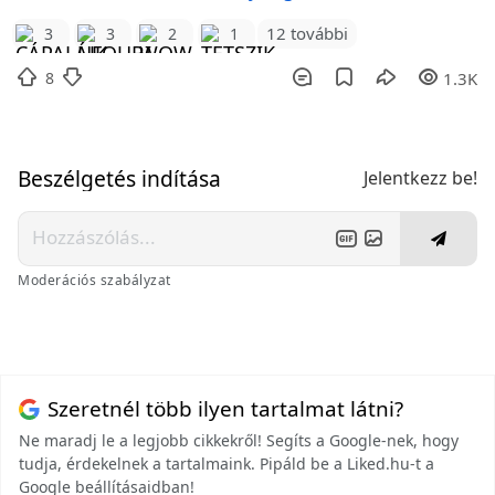
12 további
3
3
2
1
8
1.3K
Beszélgetés indítása
Jelentkezz be!
Moderációs szabályzat
Szeretnél több ilyen tartalmat látni?
Ne maradj le a legjobb cikkekről! Segíts a Google-nek, hogy
tudja, érdekelnek a tartalmaink. Pipáld be a Liked.hu-t a
Google beállításaidban!