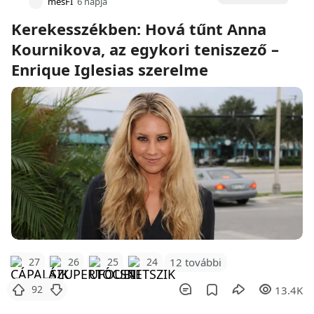
mesFI
6 napja
Kerekesszékben: Hová tűnt Anna
Kournikova, az egykori teniszező –
Enrique Iglesias szerelme
12 további
27
26
25
24
92
13.4K