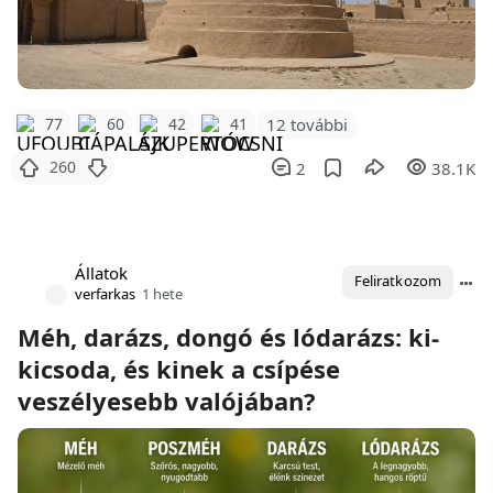
12 további
77
60
42
41
260
2
38.1K
Állatok
Feliratkozom
verfarkas
1 hete
Méh, darázs, dongó és lódarázs: ki-
kicsoda, és kinek a csípése
veszélyesebb valójában?