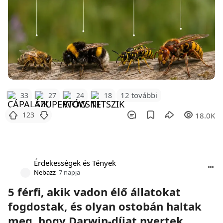
12 további
33
27
24
18
123
18.0K
Érdekességek és Tények
Nebazz
7 napja
5 férfi, akik vadon élő állatokat
fogdostak, és olyan ostobán haltak
meg, hogy Darwin-díjat nyertek