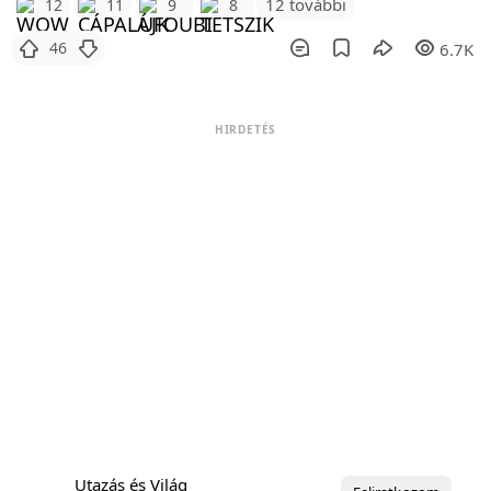
12 további
12
11
9
8
46
6.7K
HIRDETÉS
Utazás és Világ