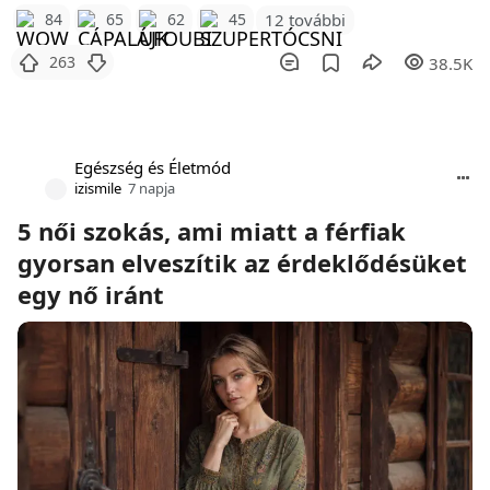
12 további
84
65
62
45
263
38.5K
Egészség és Életmód
izismile
7 napja
5 női szokás, ami miatt a férfiak
gyorsan elveszítik az érdeklődésüket
egy nő iránt