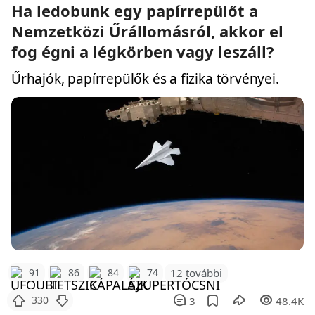
Ha ledobunk egy papírrepülőt a
Nemzetközi Űrállomásról, akkor el
fog égni a légkörben vagy leszáll?
Űrhajók, papírrepülők és a fizika törvényei.
12 további
91
86
84
74
330
3
48.4K