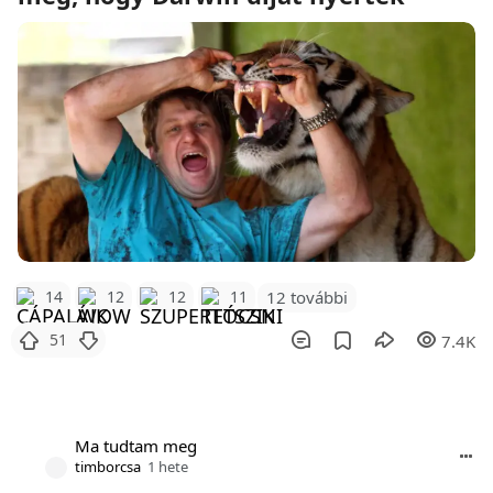
12 további
14
12
12
11
51
7.4K
Ma tudtam meg
timborcsa
1 hete