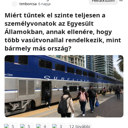
Feliratkozom
timborcsa
6 napja
Miért tűntek el szinte teljesen a
személyvonatok az Egyesült
Államokban, annak ellenére, hogy
több vasútvonallal rendelkezik, mint
bármely más ország?
12 további
5
5
4
3