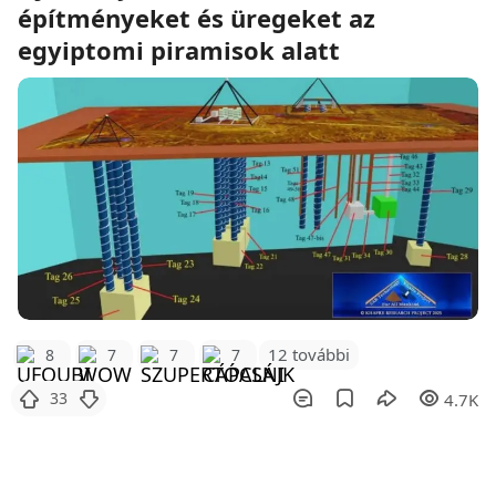
építményeket és üregeket az
egyiptomi piramisok alatt
12 további
8
7
7
7
33
4.7K