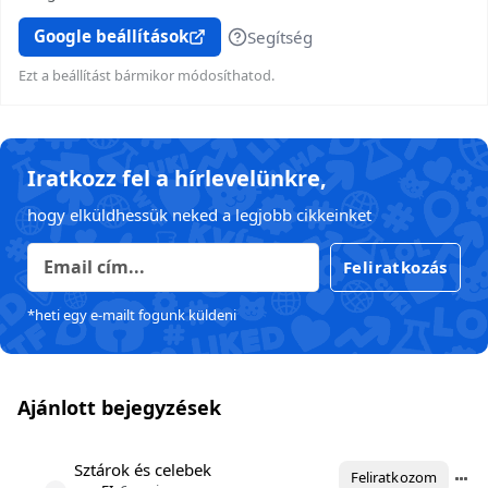
Google beállítások
Segítség
Ezt a beállítást bármikor módosíthatod.
Iratkozz fel a hírlevelünkre,
hogy elküldhessük neked a legjobb cikkeinket
Feliratkozás
*heti egy e-mailt fogunk küldeni
Ajánlott bejegyzések
Sztárok és celebek
Feliratkozom