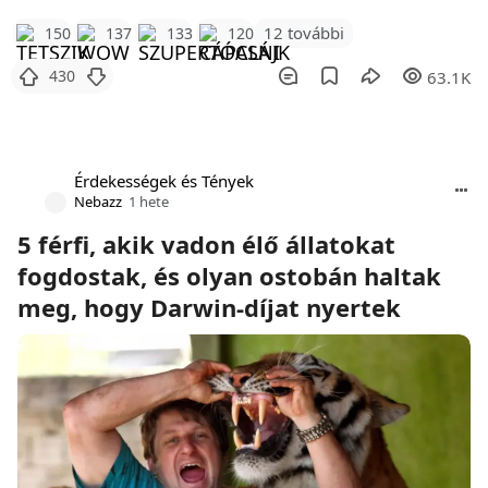
12 további
150
137
133
120
430
63.1K
Érdekességek és Tények
Nebazz
1 hete
5 férfi, akik vadon élő állatokat
fogdostak, és olyan ostobán haltak
meg, hogy Darwin-díjat nyertek