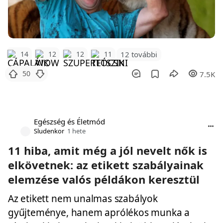
12 további
14
12
12
11
50
7.5K
Egészség és Életmód
Sludenkor
1 hete
11 hiba, amit még a jól nevelt nők is
elkövetnek: az etikett szabályainak
elemzése valós példákon keresztül
Az etikett nem unalmas szabályok
gyűjteménye, hanem aprólékos munka a