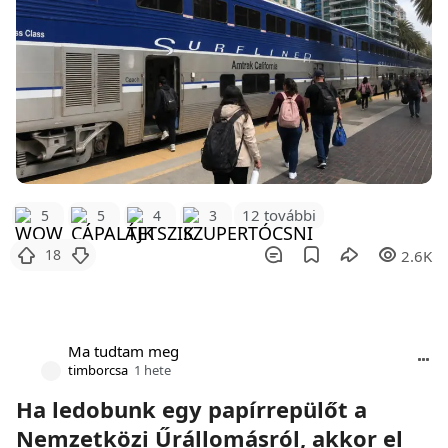
12 további
5
5
4
3
18
2.6K
Ma tudtam meg
timborcsa
1 hete
Ha ledobunk egy papírrepülőt a
Nemzetközi Űrállomásról, akkor el