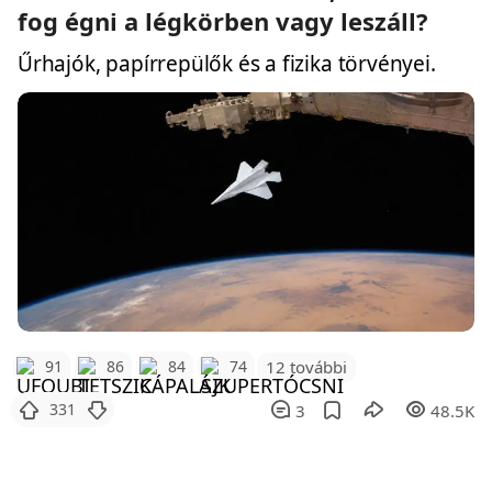
fog égni a légkörben vagy leszáll?
Űrhajók, papírrepülők és a fizika törvényei.
12 további
91
86
84
74
331
3
48.5K