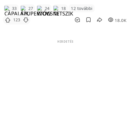
12 további
33
27
24
18
123
18.0K
HIRDETÉS