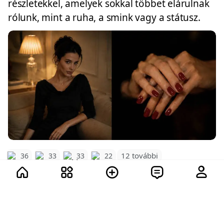
részletekkel, amelyek sokkal többet elárulnak
rólunk, mint a ruha, a smink vagy a státusz.
12 további
36
33
33
22
110
16.2K