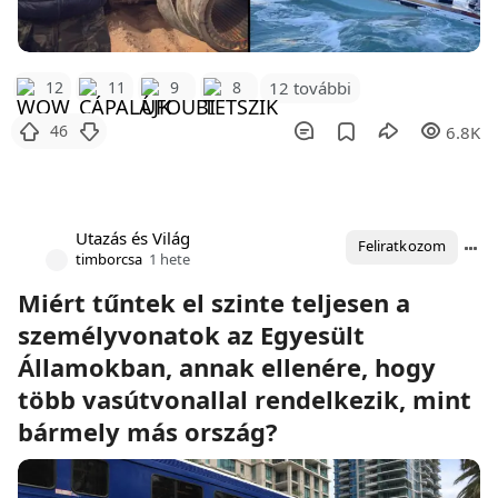
12 további
12
11
9
8
46
6.8K
Utazás és Világ
Feliratkozom
timborcsa
1 hete
Miért tűntek el szinte teljesen a
személyvonatok az Egyesült
Államokban, annak ellenére, hogy
több vasútvonallal rendelkezik, mint
bármely más ország?