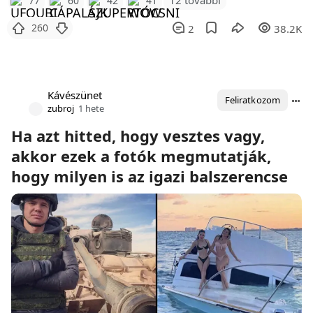
12 további
77
60
42
41
260
2
38.2K
Kávészünet
Feliratkozom
zubroj
1 hete
Ha azt hitted, hogy vesztes vagy,
akkor ezek a fotók megmutatják,
hogy milyen is az igazi balszerencse