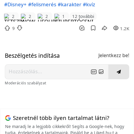
#Disney+
#felismerés
#karakter
#kvíz
12 további
2
2
2
1
9
1.2K
Beszélgetés indítása
Jelentkezz be!
Moderációs szabályzat
Szeretnél több ilyen tartalmat látni?
Ne maradj le a legjobb cikkekről! Segíts a Google-nek, hogy
tudja, érdekelnek a tartalmaink. Pipáld be a Liked.hu-t a