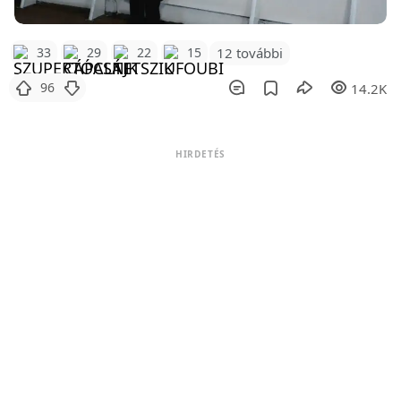
12 további
33
29
22
15
96
14.2K
HIRDETÉS