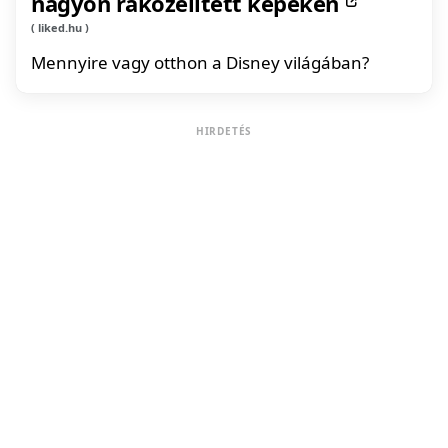
nagyon ráközelített képeken
liked.hu
Mennyire vagy otthon a Disney világában?
HIRDETÉS