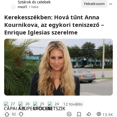
Sztárok és celebek
Feliratkozom
mesFI
1 hete
Kerekesszékben: Hová tűnt Anna
Kournikova, az egykori teniszező –
Enrique Iglesias szerelme
12 további
27
26
25
24
92
13.5K