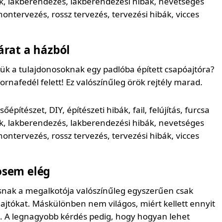
járat a házból
gük a tulajdonosoknak egy padlóba épített csapóajtóra?
rnafedél felett! Ez valószínűleg örök rejtély marad.
osem elég
nak a megalkotója valószínűleg egyszerűen csak
 ajtókat. Máskülönben nem világos, miért kellett ennyit
. A legnagyobb kérdés pedig, hogy hogyan lehet