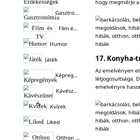
hogy megmérje a
Gasztronómia
Film és TV
Humor
17
Konyha-t
Játék
Az emelvényen el
Képregények
létjogosultsága. D
emelvényre hasonl
Kávészünet ☕
Kvízek
Liked
Otthon és Kert