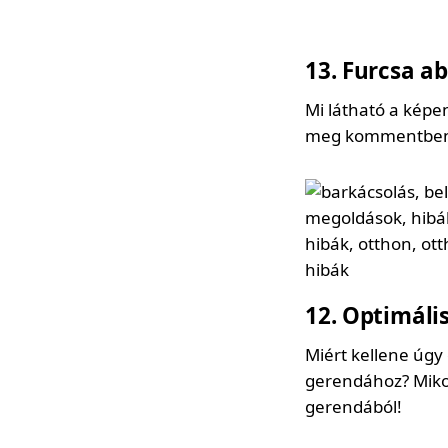
13
Furcsa ab
Mi látható a képe
meg kommentben, 
12
Optimáli
Miért kellene úgy 
gerendához? Mikor
gerendából!