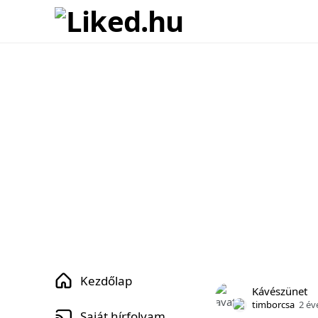
Kezdőlap
Kávészünet
timborcsa
2 év
Saját hírfolyam