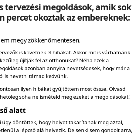
 tervezési megoldások, amik sok
n percet okoztak az embereknek:
sosem megy zökkenőmentesen.
ervezők is követnek el hibákat. Akkor mit is várhatnánk
t kezűleg újítják fel az otthonukat? Néha ezek a
egoldások azonban annyira nevetségesek, hogy már a
ól is nevetni támad kedvünk.
ontosan ilyen hibákat gyűjtöttem most össze. Olvasd
s lehetőleg soha ne ismételd meg ezeket a megoldásokat!
ső alatt
i úgy döntöttek, hogy helyet takarítanak meg azzal,
tlenül a lépcső alá helyezik. De senki sem gondolt arra,