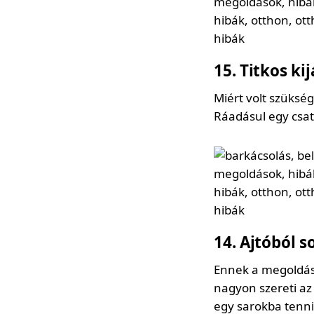
15
Titkos ki
Miért volt szüksé
Ráadásul egy csato
14
Ajtóból s
Ennek a megoldás
nagyon szereti az
egy sarokba tenni