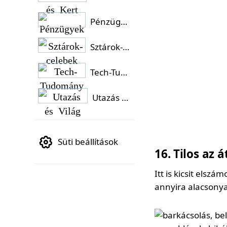
Pénzügyek
Sztárok-celebek
Tech-Tudomány
Utazás és Világ
Süti beállítások
16
Tilos az á
Itt is kicsit els
annyira alacsonyan