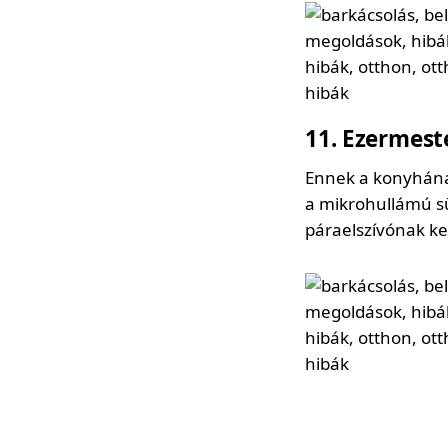
11
Ezermest
Ennek a konyhának
a mikrohullámú sü
páraelszívónak kel