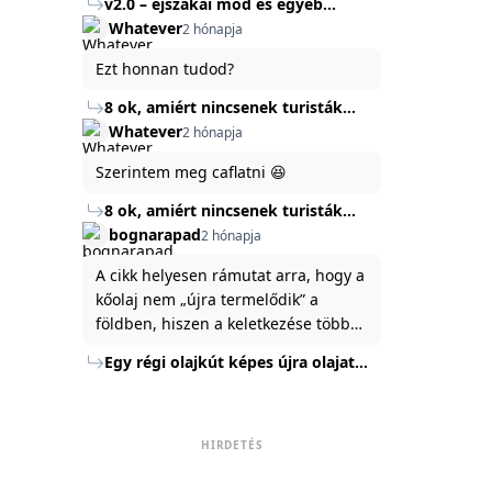
v2.0 – éjszakai mód és egyéb
mert ég és föld lesz a különbség a
Köszönöm ha válaszoltok.
fejlesztések
Whatever
2 hónapja
jelenlegi rendszer és az új között -
legfőképpen egyébként épp
Ezt honnan tudod?
tartalomkészítési szempontból! :)
8 ok, amiért nincsenek turisták
Törökország Fekete-tenger felőli
Whatever
2 hónapja
partján
Szerintem meg caflatni 😆
8 ok, amiért nincsenek turisták
Törökország Fekete-tenger felőli
bognarapad
2 hónapja
partján
A cikk helyesen rámutat arra, hogy a
kőolaj nem „újra termelődik” a
földben, hiszen a keletkezése több
millió év alatt zajlik. Az USA
Egy régi olajkút képes újra olajat
Energiaügyi Minisztériuma szerint a
termelni?
kitermelt mennyiség mindössze tíz
százaléka jut a felszínre, a többi a
kőzetben marad. A
HIRDETÉS
nyomáskülönbség kiegyenlítődik,