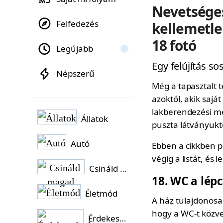
Nevetséges
Felfedezés
kellemetle
18 fotó
Legújabb
Egy felújítás 
Népszerű
Még a tapasztalt t
azoktól, akik sajá
lakberendezési m
Állatok
puszta látványukt
Autó
Ebben a cikkben p
végig a listát, é
Csináld magad
18
WC a lépc
Életmód
A ház tulajdonosa
hogy a WC-t közve
Érdekességek