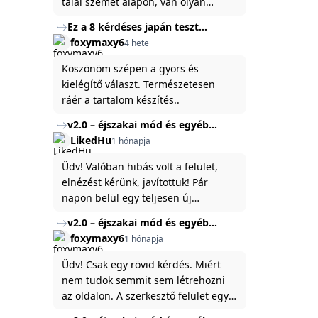
talál szemet alapon, van olyan
állítása ami igaznak illik rám.
Ez a 8 kérdéses japán teszt
hibátlanul feltárja az igazságot
foxymaxy6
4 hete
rólad
Köszönöm szépen a gyors és
kielégítő választ. Természetesen
ráér a tartalom készítés..
v2.0 – éjszakai mód és egyéb
fejlesztések
LikedHu
1 hónapja
Üdv! Valóban hibás volt a felület,
elnézést kérünk, javítottuk! Pár
napon belül egy teljesen új
platformon fogjuk elindítani a
v2.0 – éjszakai mód és egyéb
weboldal legújabb, 3.0-ás verzióját,
fejlesztések
foxymaxy6
1 hónapja
és vélhetően ez zavart be kicsit.Egy
baráti megjegyzés: ha nem fontos
Üdv! Csak egy rövid kérdés. Miért
és tud várni néhány napot a
nem tudok semmit sem létrehozni
tartalom, amit készíteni
az oldalon. A szerkesztő felület egy
szeretnél, inkább várj néhány napot,
katyvasz ,ahogy nálam megjelenik..