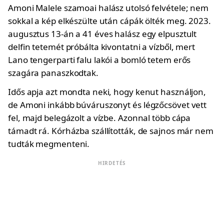
Amoni Malele szamoai halász utolsó felvétele; nem
sokkal a kép elkészülte után cápák ölték meg. 2023.
augusztus 13-án a 41 éves halász egy elpusztult
delfin tetemét próbálta kivontatni a vízből, mert
Lano tengerparti falu lakói a bomló tetem erős
szagára panaszkodtak.
Idős apja azt mondta neki, hogy kenut használjon,
de Amoni inkább búváruszonyt és légzőcsövet vett
fel, majd belegázolt a vízbe. Azonnal több cápa
támadt rá. Kórházba szállították, de sajnos már nem
tudták megmenteni.
HIRDETÉS