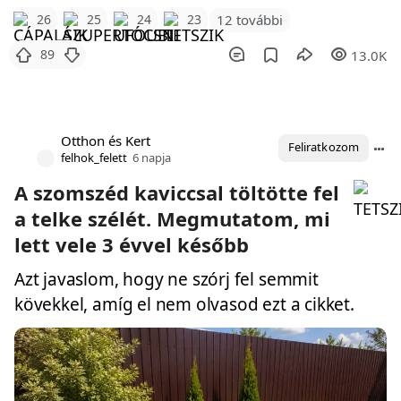
12 további
26
25
24
23
89
13.0K
Otthon és Kert
Feliratkozom
felhok_felett
6 napja
A szomszéd kaviccsal töltötte fel
a telke szélét. Megmutatom, mi
lett vele 3 évvel később
Azt javaslom, hogy ne szórj fel semmit
kövekkel, amíg el nem olvasod ezt a cikket.