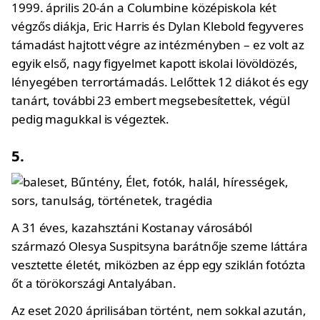
1999. április 20-án a Columbine középiskola két
végzős diákja, Eric Harris és Dylan Klebold fegyveres
támadást hajtott végre az intézményben – ez volt az
egyik első, nagy figyelmet kapott iskolai lövöldözés,
lényegében terrortámadás. Lelőttek 12 diákot és egy
tanárt, további 23 embert megsebesítettek, végül
pedig magukkal is végeztek.
5.
A 31 éves, kazahsztáni Kostanay városából
származó Olesya Suspitsyna barátnője szeme láttára
vesztette életét, miközben az épp egy sziklán fotózta
őt a törökországi Antalyában.
Az eset 2020 áprilisában történt, nem sokkal azután,