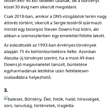
testén kés- és lőtt sebeket találtak, de a bűntényt
közel 30 évig nem sikerült megoldani.
Csak 2018-ban, amikor a DNS-vizsgálatok terén nagy
áttörés történt, sikerült a Sergie testéről származó
mintát egy bizonyos Steven Downs-hoz kötni, aki
abban a szemeszterben egy emelettel fölötte lakott.
Az esküdtszék az 1993-ban érvényes törvények
alapján 75 év börtönbüntetésre ítélte. Azonban
Alaszka új törvényei szerint, ha a most 49 éves
Downs jó magaviseletet tanúsít, büntetése
egyharmadának letöltése után feltételesen
szabadlábra helyezhető.
3.