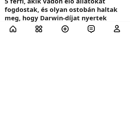
5 férfi, akik vadon élő állatokat
fogdostak, és olyan ostobán haltak
meg, hogy Darwin-díjat nyertek
12 további
14
12
12
11
50
7.4K