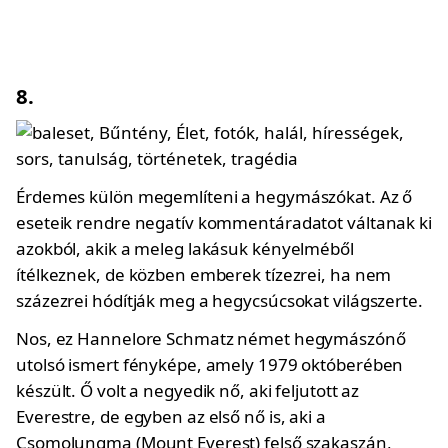
8.
Érdemes külön megemlíteni a hegymászókat. Az ő
eseteik rendre negatív kommentáradatot váltanak ki
azokból, akik a meleg lakásuk kényelméből
ítélkeznek, de közben emberek tízezrei, ha nem
százezrei hódítják meg a hegycsúcsokat világszerte.
Nos, ez Hannelore Schmatz német hegymászónő
utolsó ismert fényképe, amely 1979 októberében
készült. Ő volt a negyedik nő, aki feljutott az
Everestre, de egyben az első nő is, aki a
Csomolungma (Mount Everest) felső szakaszán,