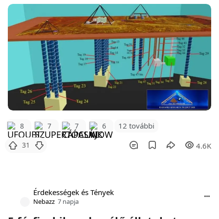
12 további
8
7
7
6
31
4.6K
Érdekességek és Tények
Nebazz
7 napja