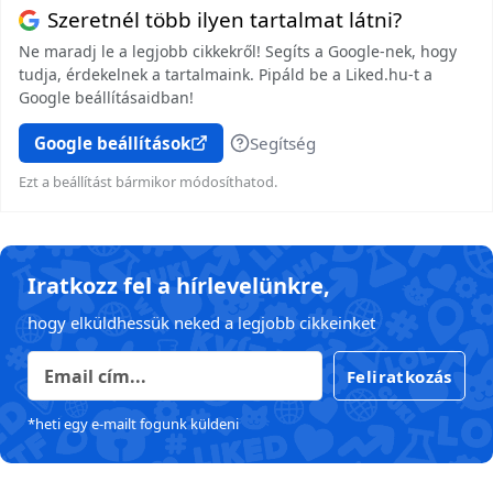
Szeretnél több ilyen tartalmat látni?
Ne maradj le a legjobb cikkekről! Segíts a Google-nek, hogy
tudja, érdekelnek a tartalmaink. Pipáld be a Liked.hu-t a
Google beállításaidban!
Google beállítások
Segítség
Ezt a beállítást bármikor módosíthatod.
Iratkozz fel a hírlevelünkre,
hogy elküldhessük neked a legjobb cikkeinket
Feliratkozás
*heti egy e-mailt fogunk küldeni