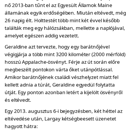
nő 2013-ban tűnt el az Egyesült Államok Maine
államának egyik erdőségében. Miután eltévedt, még
26 napig élt. Holttestét több mint két évvel később
találták meg egy hálózsákban, mellette a naplójával,
amelyet egészen addig vezetett.
Geraldine azt tervezte, hogy egy barátnőjével
végigjárja a több mint 3200 kilométer (2000 mérföld)
hosszú Appalache-ösvényt. Férje az út során előre
megbeszélt pontokon várta őket utánpótlással.
Amikor barátnőjének családi vészhelyzet miatt fel
kellett adnia a túrát, Geraldine egyedül folytatta
útját. Egy ponton azonban letért a kijelölt ösvényről
és eltévedt.
Egy 2013. augusztus 6-i bejegyzésben, két héttel az
eltévedése után, Largay kétségbeesett üzenetet
hagyott hátra: