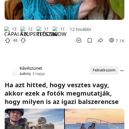
12 további
13
12
11
11
48
7.1K
Kávészünet
Feliratkozom
zubroj
3 napja
Ha azt hitted, hogy vesztes vagy,
akkor ezek a fotók megmutatják,
hogy milyen is az igazi balszerencse