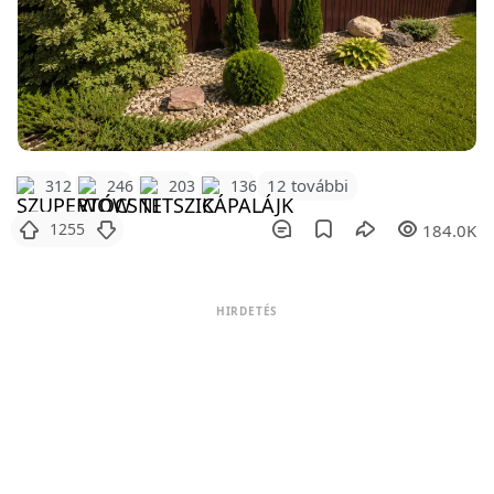
12 további
312
246
203
136
1255
184.0K
HIRDETÉS