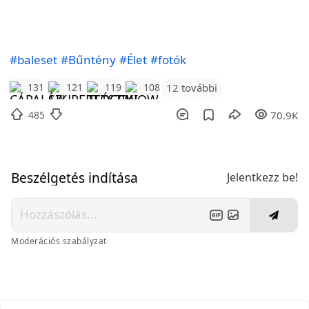
#baleset
#Bűntény
#Élet
#fotók
12 további
131
121
119
108
485
70.9K
Beszélgetés indítása
Jelentkezz be!
Moderációs szabályzat