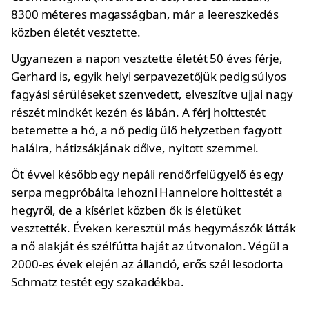
8300 méteres magasságban, már a leereszkedés
közben életét vesztette.
Ugyanezen a napon vesztette életét 50 éves férje,
Gerhard is, egyik helyi serpavezetőjük pedig súlyos
fagyási sérüléseket szenvedett, elveszítve ujjai nagy
részét mindkét kezén és lábán. A férj holttestét
betemette a hó, a nő pedig ülő helyzetben fagyott
halálra, hátizsákjának dőlve, nyitott szemmel.
Öt évvel később egy nepáli rendőrfelügyelő és egy
serpa megpróbálta lehozni Hannelore holttestét a
hegyről, de a kísérlet közben ők is életüket
vesztették. Éveken keresztül más hegymászók látták
a nő alakját és szélfútta haját az útvonalon. Végül a
2000-es évek elején az állandó, erős szél lesodorta
Schmatz testét egy szakadékba.