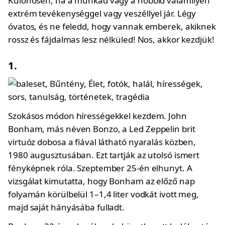
Különösen, ha a munkád vagy a hobbid valamilyen
extrém tevékenységgel vagy veszéllyel jár. Légy
óvatos, és ne feledd, hogy vannak emberek, akiknek
rossz és fájdalmas lesz nélküled! Nos, akkor kezdjük!
1.
Szokásos módon hírességekkel kezdem. John
Bonham, más néven Bonzo, a Led Zeppelin brit
virtuóz dobosa a fiával látható nyaralás közben,
1980 augusztusában. Ezt tartják az utolsó ismert
fényképnek róla. Szeptember 25-én elhunyt. A
vizsgálat kimutatta, hogy Bonham az előző nap
folyamán körülbelül 1–1,4 liter vodkát ivott meg,
majd saját hányásába fulladt.