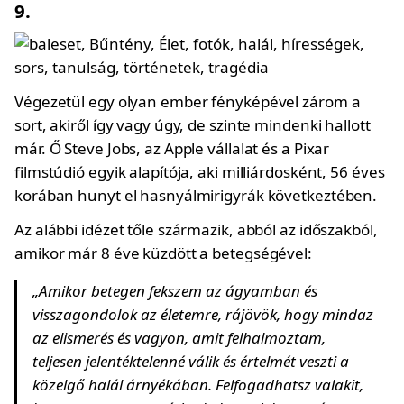
9.
Végezetül egy olyan ember fényképével zárom a
sort, akiről így vagy úgy, de szinte mindenki hallott
már. Ő Steve Jobs, az Apple vállalat és a Pixar
filmstúdió egyik alapítója, aki milliárdosként, 56 éves
korában hunyt el hasnyálmirigyrák következtében.
Az alábbi idézet tőle származik, abból az időszakból,
amikor már 8 éve küzdött a betegségével:
„Amikor betegen fekszem az ágyamban és
visszagondolok az életemre, rájövök, hogy mindaz
az elismerés és vagyon, amit felhalmoztam,
teljesen jelentéktelenné válik és értelmét veszti a
közelgő halál árnyékában. Felfogadhatsz valakit,