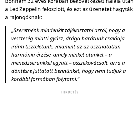
Bonham 32 éves korában bekövetkezett halála után
a Led Zeppelin feloszlott, és ezt az üzenetet hagyták
a rajongóknak:
„Szeretnénk mindenkit tájékoztatni arról, hogy a
veszteség miatti gyász, drága barátunk családja
iránti tiszteletünk, valamint az az oszthatatlan
harmónia érzése, amely minket ötünket – a
menedzserünkkel együtt – összekovácsolt, arra a
döntésre juttatott bennünket, hogy nem tudjuk a
korábbi formában folytatni.”
HIRDETÉS