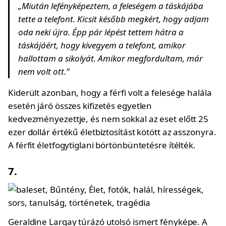
„Miután lefényképeztem, a feleségem a táskájába
tette a telefont. Kicsit később megkért, hogy adjam
oda neki újra. Épp pár lépést tettem hátra a
táskájáért, hogy kivegyem a telefont, amikor
hallottam a sikolyát. Amikor megfordultam, már
nem volt ott.”
Kiderült azonban, hogy a férfi volt a felesége halála
esetén járó összes kifizetés egyetlen
kedvezményezettje, és nem sokkal az eset előtt 25
ezer dollár értékű életbiztosítást kötött az asszonyra.
A férfit életfogytiglani börtönbüntetésre ítélték.
7.
Geraldine Largay túrázó utolsó ismert fényképe. A