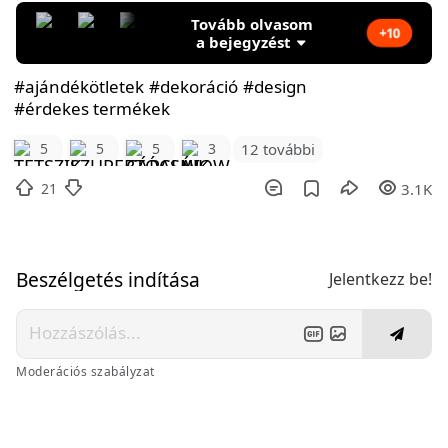
Tovább olvasom
+10
a bejegyzést
#ajándékötletek
#dekoráció
#design
#érdekes termékek
12 további
5
5
5
3
21
3.1K
Beszélgetés indítása
Jelentkezz be!
Moderációs szabályzat