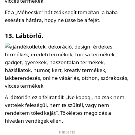
Ez a „Méhecske” hátizsák segít tompítani a baba
esését a hátára, hogy ne üsse be a fejét.
13. Lábtörlő.
A lábtörlőn ez a felirat áll: „Ne kopogj, ha csak nem
vettelek feleségül, nem te szültél, vagy nem
rendeltem tőled kaját”. Tökéletes megoldás a
hívatlan vendégek ellen.
HIRDETÉS