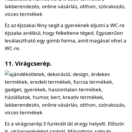
Ez az éjszakai fény segít a gyereknek eljutni a WC-re
éjszaka anélkül, hogy felkeltene téged. Egyszerűen
leválasztható egy gömb forma, amit magával vihet a
WC-re.
11. Virágcserép.
Ez a virágcserép 3 funkciót lát el egy helyett. Először
is, virágcserépként szolgál. Másodszor, szép és