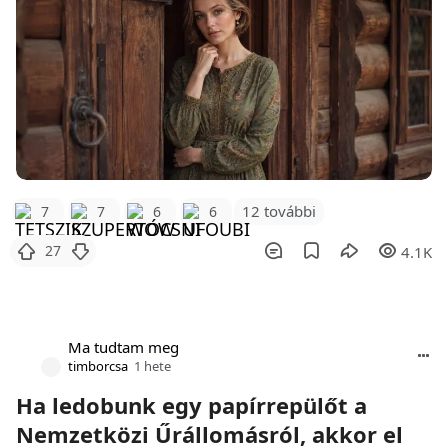
12 további
7
7
6
6
27
4.1K
Ma tudtam meg
timborcsa
1 hete
Ha ledobunk egy papírrepülőt a
Nemzetközi Űrállomásról, akkor el