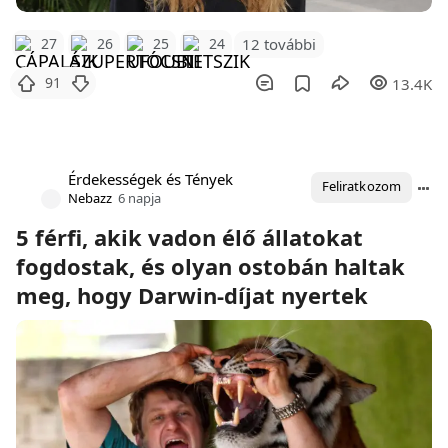
12 további
27
26
25
24
91
13.4K
Érdekességek és Tények
Feliratkozom
Nebazz
6 napja
5 férfi, akik vadon élő állatokat
fogdostak, és olyan ostobán haltak
meg, hogy Darwin-díjat nyertek