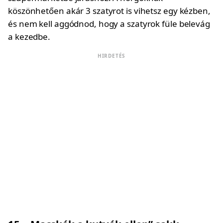
köszönhetően akár 3 szatyrot is vihetsz egy kézben,
és nem kell aggódnod, hogy a szatyrok füle belevág
a kezedbe.
HIRDETÉS