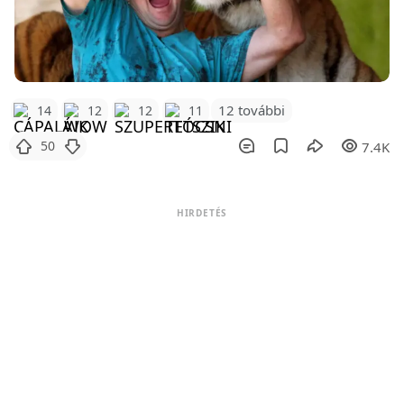
12 további
14
12
12
11
50
7.4K
HIRDETÉS