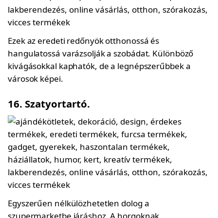
Ezek az eredeti redőnyök otthonossá és
hangulatossá varázsolják a szobádat. Különböző
kivágásokkal kaphatók, de a legnépszerűbbek a
városok képei.
16. Szatyortartó.
Egyszerűen nélkülözhetetlen dolog a
szupermarketbe járáshoz. A horgoknak