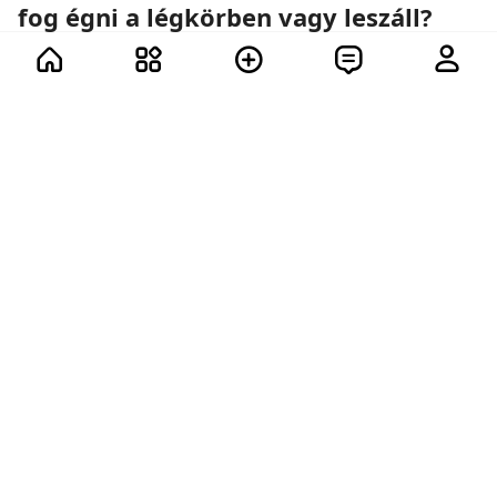
fog égni a légkörben vagy leszáll?
Űrhajók, papírrepülők és a fizika törvényei.
12 további
91
86
84
74
331
3
48.5K