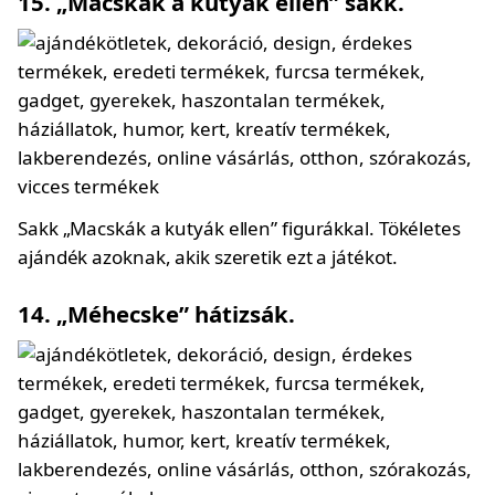
15. „Macskák a kutyák ellen” sakk.
Sakk „Macskák a kutyák ellen” figurákkal. Tökéletes
ajándék azoknak, akik szeretik ezt a játékot.
14. „Méhecske” hátizsák.