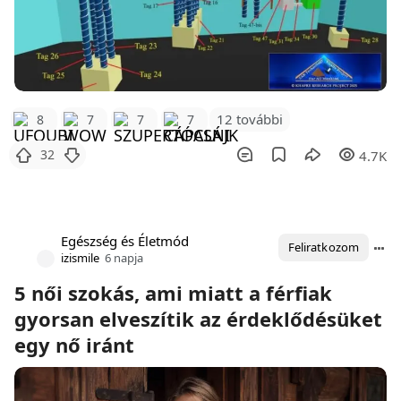
12 további
8
7
7
7
32
4.7K
Egészség és Életmód
Feliratkozom
izismile
6 napja
5 női szokás, ami miatt a férfiak
gyorsan elveszítik az érdeklődésüket
egy nő iránt