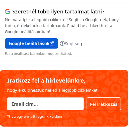
Szeretnél több ilyen tartalmat látni?
Ne maradj le a legjobb cikkekről! Segíts a Google-nek, hogy
tudja, érdekelnek a tartalmaink. Pipáld be a Liked.hu-t a
Google beállításaidban!
Google beállítások
Segítség
Ezt a beállítást bármikor módosíthatod.
Iratkozz fel a hírlevelünkre,
hogy elküldhessük neked a legjobb cikkeinket
Feliratkozás
*heti egy e-mailt fogunk küldeni