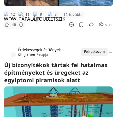
12 további
12
11
9
8
46
6.7K
Érdekességek és Tények
Feliratkozom
Klingstrom
6 napja
Új bizonyítékok tártak fel hatalmas
építményeket és üregeket az
egyiptomi piramisok alatt