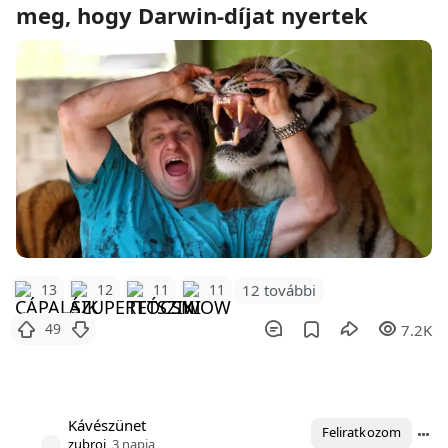
meg, hogy Darwin-díjat nyertek
12 további
13
12
11
11
49
7.2K
Kávészünet
Feliratkozom
zubroj
3 napja