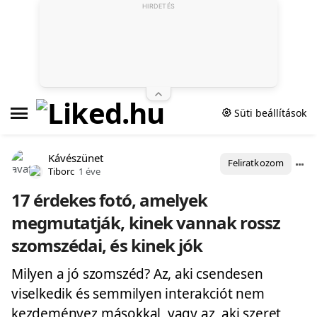
HIRDETÉS
Süti beállítások
Kávészünet
Feliratkozom
Tiborc
1 éve
17 érdekes fotó, amelyek
megmutatják, kinek vannak rossz
szomszédai, és kinek jók
Milyen a jó szomszéd? Az, aki csendesen
viselkedik és semmilyen interakciót nem
kezdeményez másokkal, vagy az, aki szeret