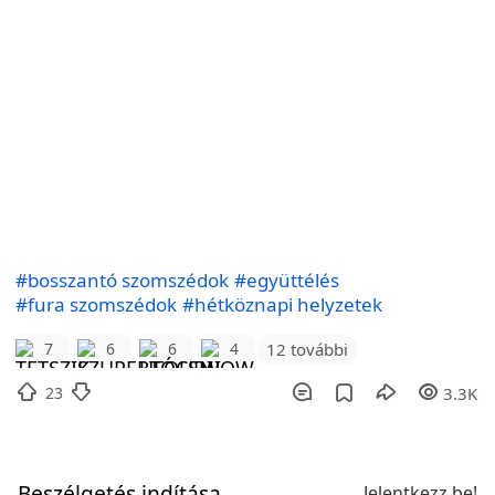
#bosszantó szomszédok
#együttélés
#fura szomszédok
#hétköznapi helyzetek
12 további
7
6
6
4
23
3.3K
Beszélgetés indítása
Jelentkezz be!