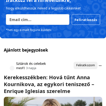
Iratkozz fel a hírlevelünkre,
hogy elküldhessük neked a legjobb cikkeinket
Feliratkozás
*heti egy e-mailt fogunk küldeni
Ajánlott bejegyzések
Sztárok és celebek
Feliratkozom
mesFI
3 napja
Kerekesszékben: Hová tűnt Anna
Kournikova, az egykori teniszező –
Enrique Iglesias szerelme