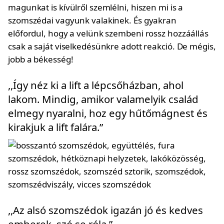
magunkat is kívülről szemlélni, hiszen mi is a
szomszédai vagyunk valakinek. És gyakran
előfordul, hogy a velünk szembeni rossz hozzáállás
csak a saját viselkedésünkre adott reakció. De mégis,
jobb a békesség!
,,Így néz ki a lift a lépcsőházban, ahol
lakom. Mindig, amikor valamelyik család
elmegy nyaralni, hoz egy hűtőmágnest és
kirakjuk a lift falára.”
,,Az alsó szomszédok igazán jó és kedves