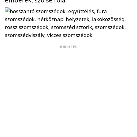
emberek, szó se róla.”
HIRDETÉS