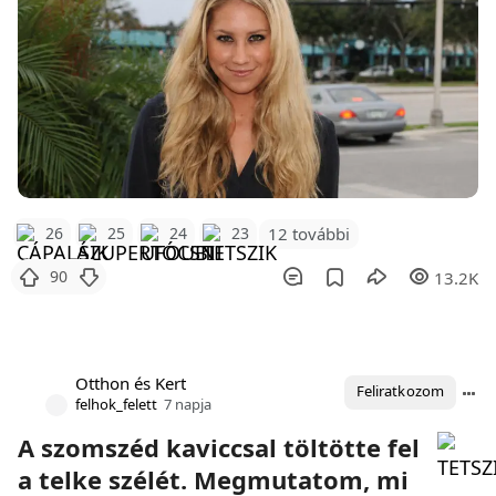
12 további
26
25
24
23
90
13.2K
Otthon és Kert
Feliratkozom
felhok_felett
7 napja
A szomszéd kaviccsal töltötte fel
a telke szélét. Megmutatom, mi