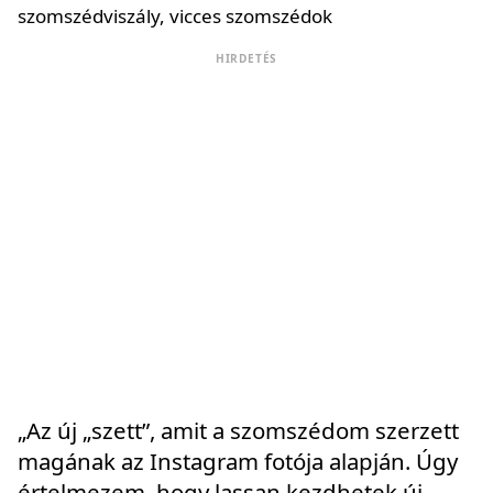
HIRDETÉS
„Az új „szett”, amit a szomszédom szerzett
magának az Instagram fotója alapján. Úgy
értelmezem, hogy lassan kezdhetek új