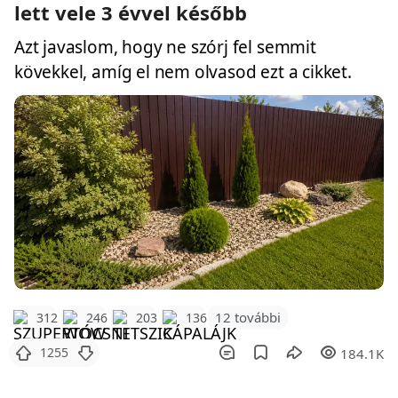
lett vele 3 évvel később
Azt javaslom, hogy ne szórj fel semmit
kövekkel, amíg el nem olvasod ezt a cikket.
12 további
312
246
203
136
1255
184.1K