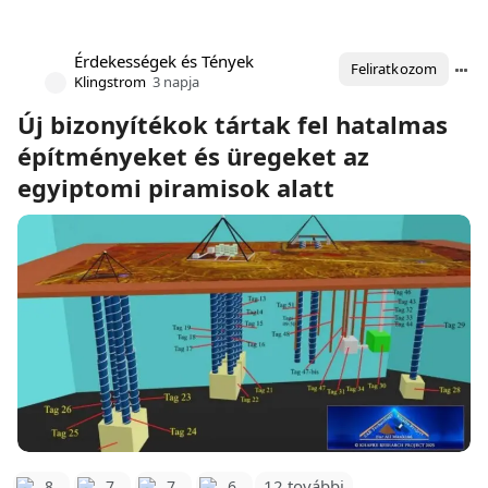
Érdekességek és Tények
Feliratkozom
Klingstrom
3 napja
Új bizonyítékok tártak fel hatalmas
építményeket és üregeket az
egyiptomi piramisok alatt
12 további
8
7
7
6