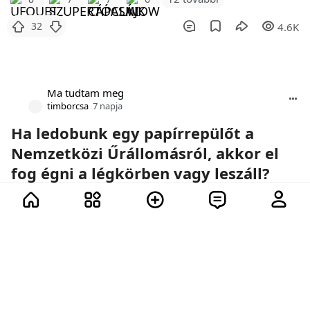
32
4.6K
Ma tudtam meg
timborcsa
7 napja
Ha ledobunk egy papírrepülőt a
Nemzetközi Űrállomásról, akkor el
fog égni a légkörben vagy leszáll?
Űrhajók, papírrepülők és a fizika törvényei.