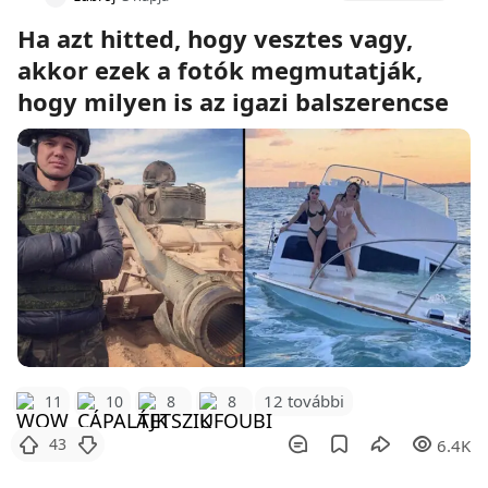
Ha azt hitted, hogy vesztes vagy,
akkor ezek a fotók megmutatják,
hogy milyen is az igazi balszerencse
12 további
11
10
8
8
43
6.4K