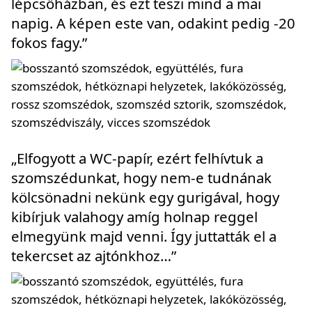
lépcsőházban, és ezt teszi mind a mai
napig. A képen este van, odakint pedig -20
fokos fagy.”
„Elfogyott a WC-papír, ezért felhívtuk a
szomszédunkat, hogy nem-e tudnának
kölcsönadni nekünk egy gurigával, hogy
kibírjuk valahogy amíg holnap reggel
elmegyünk majd venni. Így juttatták el a
tekercset az ajtónkhoz…”