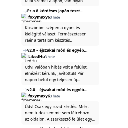
talál szemet alapon, van olyan
állítása ami igaznak illik rám.
Ez a 8 kérdéses japán teszt
hibátlanul feltárja az igazságot
foxymaxy6
3 hete
rólad
Köszönöm szépen a gyors és
kielégítő választ. Természetesen
ráér a tartalom készítés..
v2.0 – éjszakai mód és egyéb
fejlesztések
LikedHu
3 hete
Üdv! Valóban hibás volt a felület,
elnézést kérünk, javítottuk! Pár
napon belül egy teljesen új
platformon fogjuk elindítani a
v2.0 – éjszakai mód és egyéb
weboldal legújabb, 3.0-ás verzióját,
fejlesztések
foxymaxy6
3 hete
és vélhetően ez zavart be kicsit.Egy
baráti megjegyzés: ha nem fontos
Üdv! Csak egy rövid kérdés. Miért
és tud várni néhány napot a
nem tudok semmit sem létrehozni
tartalom, amit készíteni
az oldalon. A szerkesztő felület egy
szeretnél, inkább várj néhány napot,
katyvasz ,ahogy nálam megjelenik..