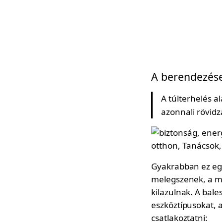
A berendezések
A túlterhelés a
azonnali rövidzá
Gyakrabban ez egy
melegszenek, a mű
kilazulnak. A bal
eszköztípusokat, a
csatlakoztatni: