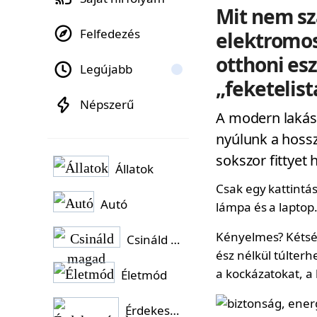
Mit nem sz
Felfedezés
elektromos
otthoni esz
Legújabb
„feketelist
Népszerű
A modern lakás
nyúlunk a hossz
sokszor fittyet 
Állatok
Csak egy kattintás
Autó
lámpa és a laptop
Kényelmes? Kétség
Csináld magad
ész nélkül túlterh
a kockázatokat, a 
Életmód
Érdekességek