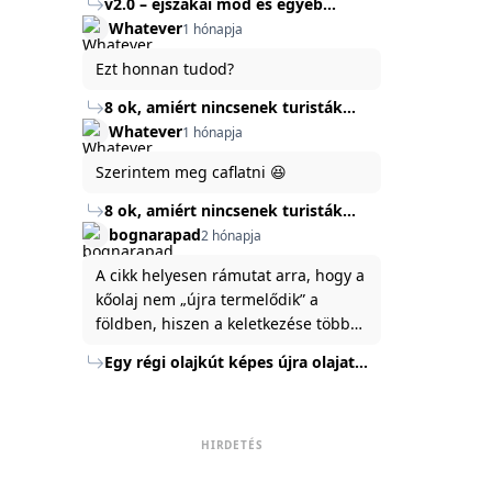
v2.0 – éjszakai mód és egyéb
mert ég és föld lesz a különbség a
Köszönöm ha válaszoltok.
fejlesztések
Whatever
1 hónapja
jelenlegi rendszer és az új között -
legfőképpen egyébként épp
Ezt honnan tudod?
tartalomkészítési szempontból! :)
8 ok, amiért nincsenek turisták
Törökország Fekete-tenger felőli
Whatever
1 hónapja
partján
Szerintem meg caflatni 😆
8 ok, amiért nincsenek turisták
Törökország Fekete-tenger felőli
bognarapad
2 hónapja
partján
A cikk helyesen rámutat arra, hogy a
kőolaj nem „újra termelődik” a
földben, hiszen a keletkezése több
millió év alatt zajlik. Az USA
Egy régi olajkút képes újra olajat
Energiaügyi Minisztériuma szerint a
termelni?
kitermelt mennyiség mindössze tíz
százaléka jut a felszínre, a többi a
kőzetben marad. A
HIRDETÉS
nyomáskülönbség kiegyenlítődik,