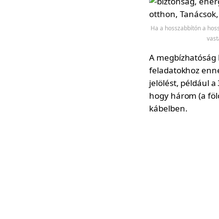
Ha a hosszabbítón a hossz
vast
A megbízhatóság 
feladatokhoz enne
jelölést, például a
hogy három (a föld
kábelben.