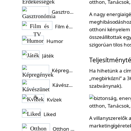
Gasztronómia
A nagy energiaigé
meghibásodáshoz, 
Film és TV
otthoni kényelem 
összeállítottak eg
Humor
szigorúan tilos h
Játék
Teljesítményt
Képregények
Ha hihetünk a cím
„megbirkózni” a 3
Kávészünet ☕
szabványnak).
Kvízek
Liked
A villanyszerelők 
marketingígéretek
Otthon és Kert