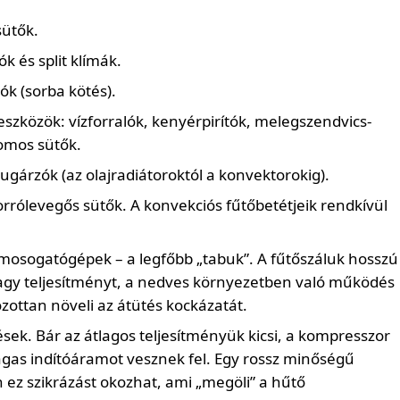
ütők.
k és split klímák.
k (sorba kötés).
zközök: vízforralók, kenyérpirítók, melegszendvics-
romos sütők.
gárzók (az olajradiátoroktól a konvektorokig).
forrólevegős sütők. A konvekciós fűtőbetétjeik rendkívül
osogatógépek – a legfőbb „tabuk”. A fűtőszáluk hosszú
 nagy teljesítményt, a nedves környezetben való működés
ottan növeli az átütés kockázatát.
ek. Bár az átlagos teljesítményük kicsi, a kompresszor
gas indítóáramot vesznek fel. Egy rossz minőségű
ez szikrázást okozhat, ami „megöli” a hűtő