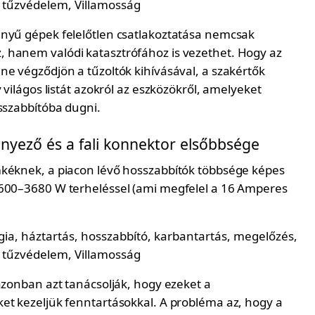
nyű gépek felelőtlen csatlakoztatása nemcsak
hanem valódi katasztrófához is vezethet. Hogy az
ne végződjön a tűzoltók kihívásával, a szakértők
y világos listát azokról az eszközökről, amelyeket
osszabbítóba dugni.
ényező és a fali konnektor elsőbbsége
kéknek, a piacon lévő hosszabbítók többsége képes
600–3680 W terheléssel (ami megfelel a 16 Amperes
azonban azt tanácsolják, hogy ezeket a
et kezeljük fenntartásokkal. A probléma az, hogy a