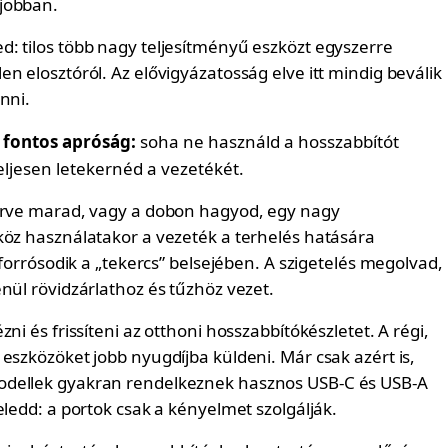
jobban.
: tilos több nagy teljesítményű eszközt egyszerre
n elosztóról. Az elővigyázatosság elve itt mindig beválik
nni.
 fontos apróság:
soha ne használd a hosszabbítót
eljesen letekernéd a vezetékét.
erve marad, vagy a dobon hagyod, egy nagy
köz használatakor a vezeték a terhelés hatására
elforrósodik a „tekercs” belsejében. A szigetelés megolvad,
nül rövidzárlathoz és tűzhöz vezet.
zni és frissíteni az otthoni hosszabbítókészletet. A régi,
eszközöket jobb nyugdíjba küldeni. Már csak azért is,
dellek gyakran rendelkeznek hasznos USB-C és USB-A
eledd: a portok csak a kényelmet szolgálják.