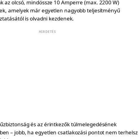
ták az olcsó, mindössze 10 Amperre (max. 2200 W)
llek, amelyek már egyetlen nagyobb teljesítményű
oztatásától is olvadni kezdenek.
HIRDETÉS
tűzbiztonság és az érintkezők túlmelegedésének
ben – jobb, ha egyetlen csatlakozási pontot nem terhelsz