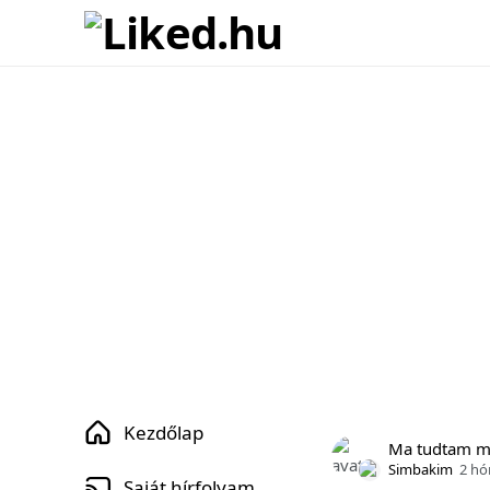
Kezdőlap
Ma tudtam 
Simbakim
2 hó
Saját hírfolyam