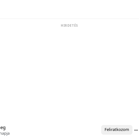
HIRDETÉS
meg
Feliratkozom
napja