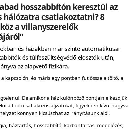
abad hosszabbítón keresztül az
 hálózatra csatlakoztatni? 8
köz a villanyszerelők
ájáról”
okban és házakban már szinte automatikusan
abbítók és túlfeszültségvédő elosztók után,
hányva az alapvető fizikára.
 a kapcsolón, és máris egy pontban fut össze a töltő, a
.
telenül. De amikor a ház különböző pontjain elkezdjük
elni a több csatlakozós aljzatokat, figyelmen kívül hagyva
helyzet könnyen kicsúszhat az irányításunk alól.