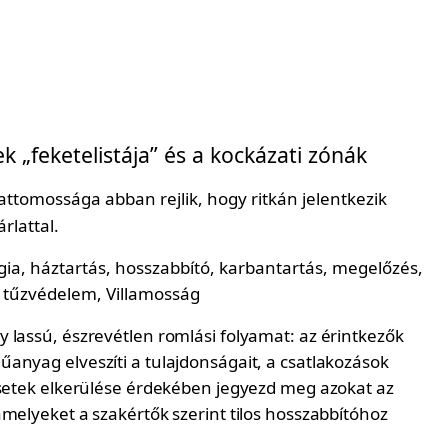
 „feketelistája” és a kockázati zónák
lattomossága abban rejlik, hogy ritkán jelentkezik
rlattal.
 lassú, észrevétlen romlási folyamat: az érintkezők
anyag elveszíti a tulajdonságait, a csatlakozások
esetek elkerülése érdekében jegyezd meg azokat az
melyeket a szakértők szerint tilos hosszabbítóhoz