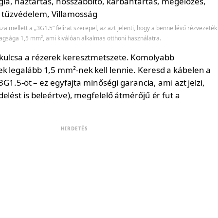
a mellett a „3G1.5” felirat szerepel, az azt jelenti, hogy a benne lévő rézvezeték
agsága 1,5 mm², ami kiválóan alkalmas otthoni használatra.
kulcsa a rézerek keresztmetszete. Komolyabb
k legalább 1,5 mm²-nek kell lennie. Keresd a kábelen a
 3G1.5-öt – ez egyfajta minőségi garancia, ami azt jelzi,
elést is beleértve), megfelelő átmérőjű ér fut a
HIRDETÉS