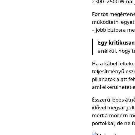
2300–2500 W-nál 
Fontos megértened
működtetni egyetle
– jobb biztosra me
Egy kritikusan
anélkül, hogy t
Ha a kábel feltek
teljesítményű esz
pillanatok alatt f
ami elkerülhetetle
Ésszerű lépés átné
idővel megsárgult 
mert a modern mo
portokkal, de ne f