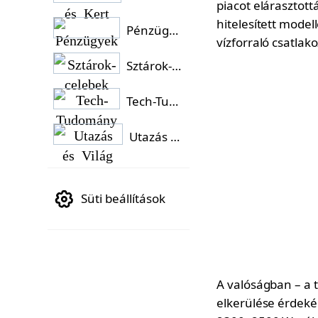
piacot elárasztot
hitelesített mode
Pénzügyek
vízforraló csatlak
Sztárok-celebek
Tech-Tudomány
Utazás és Világ
Süti beállítások
A valóságban – a 
elkerülése érdeké