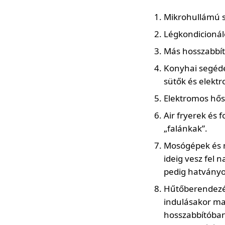
Mikrohullámú s
Légkondicionáló
Más hosszabbító
Konyhai segédes
sütők és elekt
Elektromos hősu
Air fryerek és 
„falánkak”.
Mosógépek és m
ideig vesz fel
pedig hatványoz
Hűtőberendezés
indulásakor ma
hosszabbítóban 