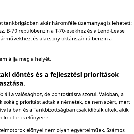
et tankbrigádban akár háromféle üzemanyag is lehetett:
hez, B-70 repülőbenzin a T-70-esekhez és a Lend-Lease
 járművekhez, és alacsony oktánszámú benzin a
nem állja meg a helyét.
aki döntés és a fejlesztési prioritások
asztása.
bb áll a valósághoz, de pontosításra szorul. Valóban, a
sokáig prioritást adtak a németek, de nem azért, mert
vatalban és a Tankbizottságban csak idióták ültek, akik
zelmotorok előnyeire.
ízelmotorok előnyei nem olyan egyértelműek. Számos