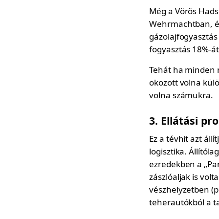
Még a Vörös Hadse
Wehrmachtban, és 
gázolajfogyasztás
fogyasztás 18%-át 
Tehát ha minden n
okozott volna kül
volna számukra.
3. Ellátási p
Ez a tévhit azt ál
logisztika. Állítól
ezredekben a „Pan
zászlóaljak is vol
vészhelyzetben (pé
teherautókból a t