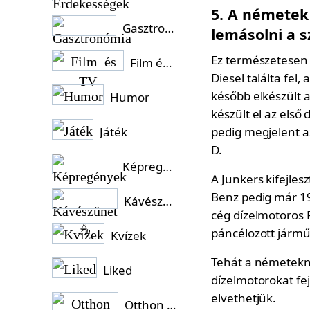
5. A németek 
Gasztronómia
lemásolni a sz
Ez természetesen 
Film és TV
Diesel találta fel
később elkészült 
Humor
készült el az els
Játék
pedig megjelent a
D.
Képregények
A Junkers kifejles
Benz pedig már 19
Kávészünet ☕
cég dízelmotoros 
páncélozott jármű
Kvízek
Tehát a németekne
Liked
dízelmotorokat fej
elvethetjük.
Otthon és Kert