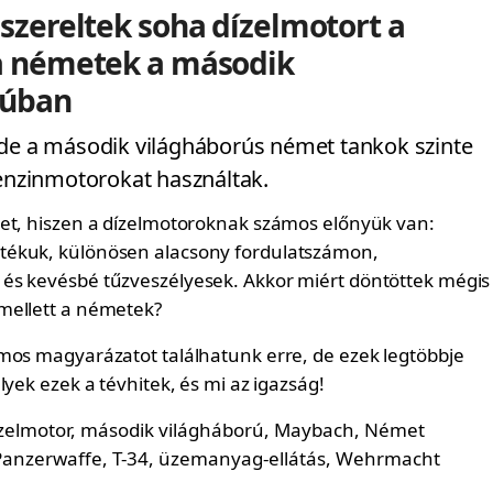
szereltek soha dízelmotort a
a németek a második
rúban
 de a második világháborús német tankok szinte
benzinmotorokat használtak.
et, hiszen a dízelmotoroknak számos előnyük van:
ékuk, különösen alacsony fordulatszámon,
és kevésbé tűzveszélyesek. Akkor miért döntöttek mégis
mellett a németek?
mos magyarázatot találhatunk erre, de ezek legtöbbje
lyek ezek a tévhitek, és mi az igazság!