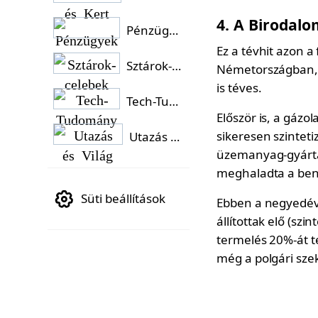
4. A Birodal
Pénzügyek
Ez a tévhit azon a
Sztárok-celebek
Németországban, é
is téves.
Tech-Tudomány
Először is, a gázo
sikeresen szintetiz
Utazás és Világ
üzemanyag-gyártá
meghaladta a benz
Süti beállítások
Ebben a negyedévb
állítottak elő (sz
termelés 20%-át te
még a polgári szekt