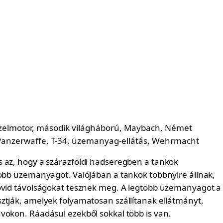
 az, hogy a szárazföldi hadseregben a tankok
több üzemanyagot. Valójában a tankok többnyire állnak,
övid távolságokat tesznek meg. A legtöbb üzemanyagot a
ztják, amelyek folyamatosan szállítanak ellátmányt,
vokon. Ráadásul ezekből sokkal több is van.