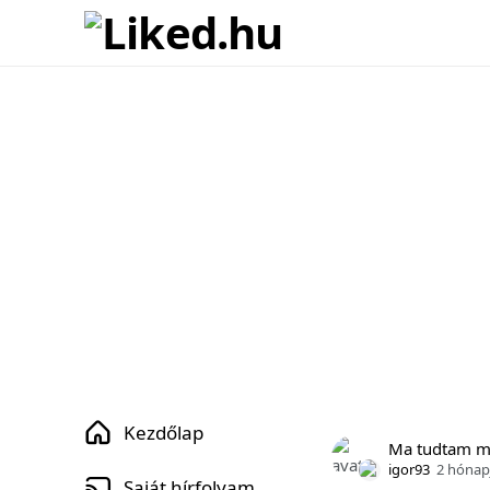
Kezdőlap
Ma tudtam 
igor93
2 hónap
Saját hírfolyam