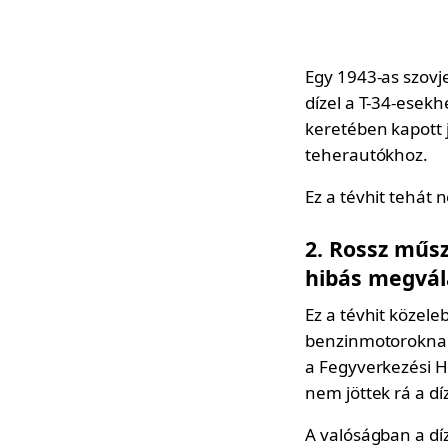
Egy 1943-as szovj
dízel a T-34-esek
keretében kapott
teherautókhoz.
Ez a tévhit tehát 
2. Rossz műsz
hibás megvál
Ez a tévhit közele
benzinmotoroknak 
a Fegyverkezési Hi
nem jöttek rá a dí
A valóságban a d