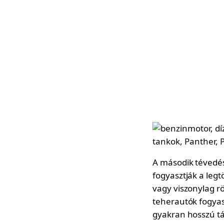
A második tévedés
fogyasztják a leg
vagy viszonylag r
teherautók fogyas
gyakran hosszú tá