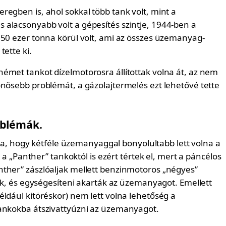
regben is, ahol sokkal több tank volt, mint a
alacsonyabb volt a gépesítés szintje, 1944-ben a
 50 ezer tonna körül volt, ami az összes üzemanyag-
tette ki.
émet tankot dízelmotorosra állítottak volna át, az nem
önösebb problémát, a gázolajtermelés ezt lehetővé tette
roblémák.
lítja, hogy kétféle üzemanyaggal bonyolultabb lett volna a
ag a „Panther” tankoktól is ezért tértek el, mert a páncélos
ther” zászlóaljak mellett benzinmotoros „négyes”
tak, és egységesíteni akarták az üzemanyagot. Emellett
ldául kitöréskor) nem lett volna lehetőség a
ankokba átszivattyúzni az üzemanyagot.