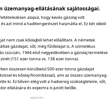
om üzemanyag-ellátásának sajátosságai.
 feltételezésen alapul, hogy kevés gázolaj volt
s azt mind a haditengerészet használta el. Ez két okból
lajat nem csak kőolajból lehet előállítani. A németek
áltak gázolajat, sőt, még fűtőolajat is. A szintetikus
s csúcsán, 1944 első negyedévében a gázolaj termelése
inét (151 ezer tonna vs. 138 ezer tonna).
en összesen körülbelül 500 ezer tonna gázolajat
intézissel és kőolaj-finomítással), ami az összes üzemanyag-
tte ki. Ez bőven elég volt a hadsereg szükségleteire, sőt,
or ellátására és exportra is jutott belőle.
HIRDETÉS