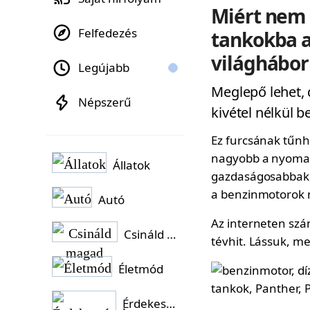
Miért nem 
Felfedezés
tankokba 
világhábo
Legújabb
Meglepő lehet,
Népszerű
kivétel nélkül 
Ez furcsának tűnh
nagyobb a nyomat
Állatok
gazdaságosabbak 
a benzinmotorok 
Autó
Az interneten szá
Csináld magad
tévhit. Lássuk, me
Életmód
Érdekességek