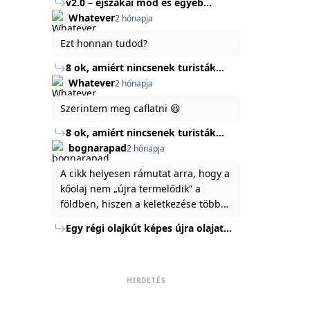
v2.0 – éjszakai mód és egyéb
mert ég és föld lesz a különbség a
Köszönöm ha válaszoltok.
fejlesztések
Whatever
2 hónapja
jelenlegi rendszer és az új között -
legfőképpen egyébként épp
Ezt honnan tudod?
tartalomkészítési szempontból! :)
8 ok, amiért nincsenek turisták
Törökország Fekete-tenger felőli
Whatever
2 hónapja
partján
Szerintem meg caflatni 😆
8 ok, amiért nincsenek turisták
Törökország Fekete-tenger felőli
bognarapad
2 hónapja
partján
A cikk helyesen rámutat arra, hogy a
kőolaj nem „újra termelődik” a
földben, hiszen a keletkezése több
millió év alatt zajlik. Az USA
Egy régi olajkút képes újra olajat
Energiaügyi Minisztériuma szerint a
termelni?
kitermelt mennyiség mindössze tíz
százaléka jut a felszínre, a többi a
kőzetben marad. A
HIRDETÉS
nyomáskülönbség kiegyenlítődik,