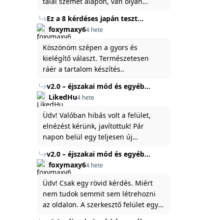
talál szemet alapon, van olyan
állítása ami igaznak illik rám.
Ez a 8 kérdéses japán teszt
hibátlanul feltárja az igazságot
foxymaxy6
4 hete
rólad
Köszönöm szépen a gyors és
kielégítő választ. Természetesen
ráér a tartalom készítés..
v2.0 – éjszakai mód és egyéb
fejlesztések
LikedHu
4 hete
Üdv! Valóban hibás volt a felület,
elnézést kérünk, javítottuk! Pár
napon belül egy teljesen új
platformon fogjuk elindítani a
v2.0 – éjszakai mód és egyéb
weboldal legújabb, 3.0-ás verzióját,
fejlesztések
foxymaxy6
4 hete
és vélhetően ez zavart be kicsit.Egy
baráti megjegyzés: ha nem fontos
Üdv! Csak egy rövid kérdés. Miért
és tud várni néhány napot a
nem tudok semmit sem létrehozni
tartalom, amit készíteni
az oldalon. A szerkesztő felület egy
szeretnél, inkább várj néhány napot,
katyvasz ,ahogy nálam megjelenik..