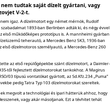
nem tudtak saját dízelt gyártani, vagy
ovjet V-2-t.
nem igaz. A dízelmotort egy német mérnök, Rudolf
, a szabadalmat 1893-ban Berlinben adták ki, és négy évvel
az első működőképes prototípus is. A mannheimi gyárban
ő dízelüzemű teherautó, a Mercedes Benz 5K3, 1936-ban
z első dízelmotoros személyautó, a Mercedes-Benz 260
ztette az első repülőgépekbe szánt dízelmotort, a Daimler-
35-től fejlesztett dízelmotorokat tankokhoz. A Magirus
RSO/03 típusú vontatókat gyártott, az Sd.Kfz.234 „Puma”
vekbe pedig Tatra Typ 103 dízelmotorokat szereltek.
k megvolt a technológiai és ipari hátterük ahhoz, hogy
lesszenek, vagy akár másoljanak. Ezt a tévhitet tehát