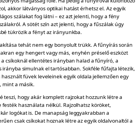
izonyos magasság fölé. Ha pedig a fűnyíróval különböző
l, akkor látványos optikai hatást érhetsz el. Az egyik
ágos szálakat fog látni – ez azt jelenti, hogy a fény
zálakról. A sötét szín azt jelenti, hogy a fűszálak úgy
sbé tükrözik a fényt az irányunkba.
lakítása tehát nem egy bonyolult trükk. A fűnyírás során
yakran egy hengert vagy más, enyhén préselő eszközt
 a csíkoknál ellentétes irányban halad a fűnyíró, a
s irányba simulnak el tartósabban. Sokféle fűfajta létezik,
a használt füvek leveleinek egyik oldala jellemzően egy
s, mint a másik.
é teszi, hogy akár komplett rajzokat hozzunk létre a
 festék használata nélkül. Rajzolhatsz köröket,
akár logókat is. De manapság leggyakrabban a
rűen csak csíkokat hoznak létre az egyik oldalvonaltól a