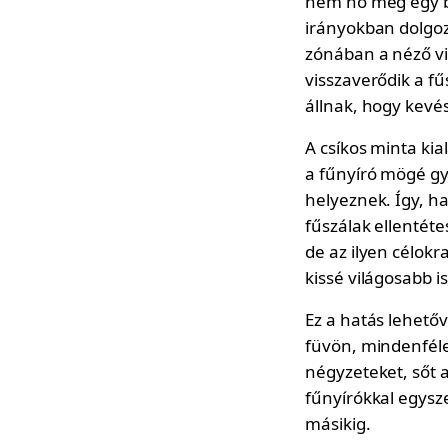
nem nő meg egy b
irányokban dolgozo
zónában a néző vil
visszaverődik a fűs
állnak, hogy kevé
A csíkos minta kia
a fűnyíró mögé g
helyeznek. Így, ha
fűszálak ellentéte
de az ilyen célokr
kissé világosabb i
Ez a hatás lehetőv
füvön, mindenféle
négyzeteket, sőt 
fűnyírókkal egysze
másikig.