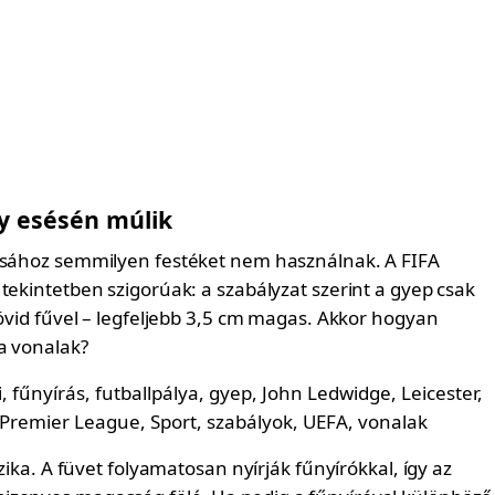
y esésén múlik
ásához semmilyen festéket nem használnak. A FIFA
tekintetben szigorúak: a szabályzat szerint a gyep csak
rövid fűvel – legfeljebb 3,5 cm magas. Akkor hogyan
 a vonalak?
izika. A füvet folyamatosan nyírják fűnyírókkal, így az