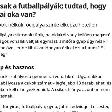
sak a futballpályák: tudtad, hogy
ai oka van?
ok nélküli focipálya szinte elképzelhetetlen.
lpálya csíkosnak tűnik, ha oldalról vagy kellően magasról
lágos vonalak váltják egymást, amitől a gyep úgy néz ki,
elővel lenne kihúzva. Hogyan érik el ezt a hatást? És
ség?
ép és hasznos
nek szabályok a geometriai vonalakról. Ugyanakkor
abályozza a csíkok számát – legfeljebb 18 darab lehet, és
ében kell elhelyezkedniük. A csíkok hiánya azonban nem
tésnek.