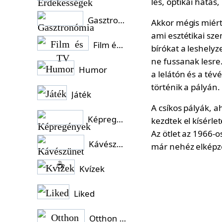
Gasztronómia
Akkor mégis miért 
ami esztétikai sz
Film és TV
bírókat a leshely
ne fussanak lesr
Humor
a lelátón és a té
történik a pályán.
Játék
A csíkos pályák, 
Képregények
kezdtek el kísérle
Az ötlet az 1966-o
Kávészünet ☕
már nehéz elképzel
Kvízek
Liked
Otthon és Kert