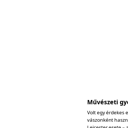
Művészeti gy
Volt egy érdekes e
vászonként haszná
Leicester esete –