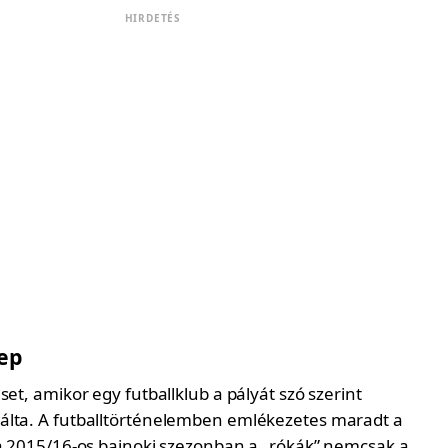
HIRDETÉS
ep
set, amikor egy futballklub a pályát szó szerint
lta. A futballtörténelemben emlékezetes maradt a
 a 2015/16-os bajnoki szezonban a „rókák” nemcsak a