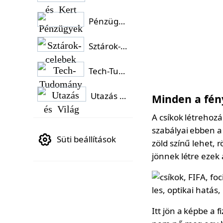
Pénzügyek
Sztárok-celebek
Tech-Tudomány
Utazás és Világ
Minden a fén
A csíkok létrehoz
szabályai ebben a 
Süti beállítások
zöld színű lehet, 
jönnek létre ezek
Itt jön a képbe a f