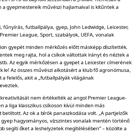
 a gyepmestereik művészi hajlamaival is kitűntek a
ion gyepét minden mérkőzés előtt másképp díszítették.
ntek meg rajta, hol a csíkok váltottak irányt és néztek a
, stb. Az egyik mérkőzésen a gyepet a Leicester címerének
k le! Az összes művészi alkotásért a klub fő agronómusa,
 a felelős, akit a „futballpályák világának
eveztek.
r kreativitását nem értékelték az angol Premier League-
n a liga klasszikus csíkoson kívül minden más
 betiltott. Az ok a bírók panaszkodása volt. „A partjelzők
a gyep hagyományos, vízszintes vonalak mentén történő
bb segíti őket a leshelyzetek megítélésében” – közölte a