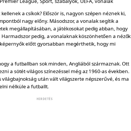
kellenek a csíkok? Először is, nagyon szépen néznek ki,
empontból nagy előny. Másodszor, a vonalak segítik a
zetek megállapításában, a játékosokat pedig abban, hogy
e. Harmadszor pedig, a vonalaknak köszönhetően a nézők
véképernyők előtt gyorsabban megérthetik, hogy mi
ahogy a futballban sok minden, Angliából származnak. Ott
tezni a sötét-világos színezéssel még az 1960-as években.
s világbajnokság után vált világszerte népszerűvé, és ma
ni nélküle a futballt.
HIRDETÉS