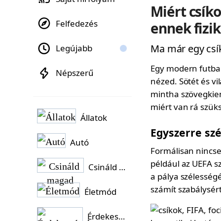
Miért csíko
Felfedezés
ennek fizik
Ma már egy csík
Legújabb
Egy modern futbal
Népszerű
nézed. Sötét és vi
mintha szövegkiem
miért van rá szük
Állatok
Egyszerre sz
Autó
Formálisan nincse
például az UEFA sz
Csináld magad
a pálya szélesség
számít szabálysér
Életmód
Érdekességek