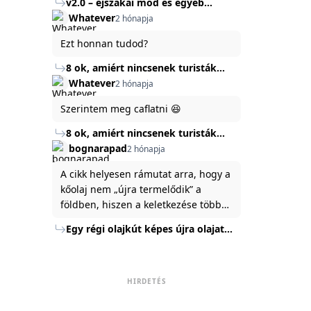
v2.0 – éjszakai mód és egyéb
mert ég és föld lesz a különbség a
Köszönöm ha válaszoltok.
fejlesztések
Whatever
2 hónapja
jelenlegi rendszer és az új között -
legfőképpen egyébként épp
Ezt honnan tudod?
tartalomkészítési szempontból! :)
8 ok, amiért nincsenek turisták
Törökország Fekete-tenger felőli
Whatever
2 hónapja
partján
Szerintem meg caflatni 😆
8 ok, amiért nincsenek turisták
Törökország Fekete-tenger felőli
bognarapad
2 hónapja
partján
A cikk helyesen rámutat arra, hogy a
kőolaj nem „újra termelődik” a
földben, hiszen a keletkezése több
millió év alatt zajlik. Az USA
Egy régi olajkút képes újra olajat
Energiaügyi Minisztériuma szerint a
termelni?
kitermelt mennyiség mindössze tíz
százaléka jut a felszínre, a többi a
kőzetben marad. A
HIRDETÉS
nyomáskülönbség kiegyenlítődik,