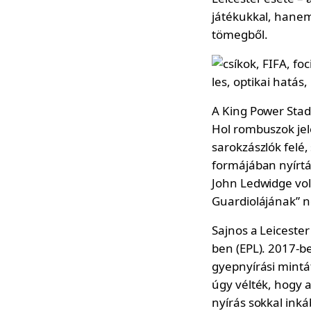
játékukkal, hanem
tömegből.
A King Power Stad
Hol rombuszok jele
sarokzászlók felé
formájában nyírtá
John Ledwidge volt
Guardiolájának” n
Sajnos a Leiceste
ben (EPL). 2017-be
gyepnyírási mintát
úgy vélték, hogy 
nyírás sokkal inká