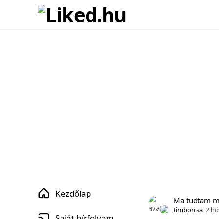
Kezdőlap
Ma tudtam 
timborcsa
2 hó
Saját hírfolyam