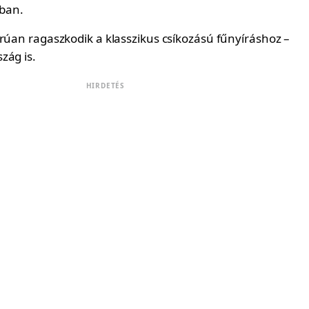
ában.
orúan ragaszkodik a klasszikus csíkozású fűnyíráshoz –
zág is.
HIRDETÉS