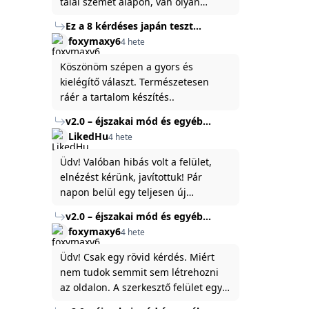
talál szemet alapon, van olyan
állítása ami igaznak illik rám.
Ez a 8 kérdéses japán teszt
hibátlanul feltárja az igazságot
foxymaxy6
4 hete
rólad
Köszönöm szépen a gyors és
kielégítő választ. Természetesen
ráér a tartalom készítés..
v2.0 – éjszakai mód és egyéb
fejlesztések
LikedHu
4 hete
Üdv! Valóban hibás volt a felület,
elnézést kérünk, javítottuk! Pár
napon belül egy teljesen új
platformon fogjuk elindítani a
v2.0 – éjszakai mód és egyéb
weboldal legújabb, 3.0-ás verzióját,
fejlesztések
foxymaxy6
4 hete
és vélhetően ez zavart be kicsit.Egy
baráti megjegyzés: ha nem fontos
Üdv! Csak egy rövid kérdés. Miért
és tud várni néhány napot a
nem tudok semmit sem létrehozni
tartalom, amit készíteni
az oldalon. A szerkesztő felület egy
szeretnél, inkább várj néhány napot,
katyvasz ,ahogy nálam megjelenik..