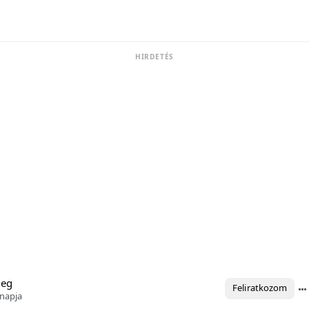
HIRDETÉS
meg
Feliratkozom
napja