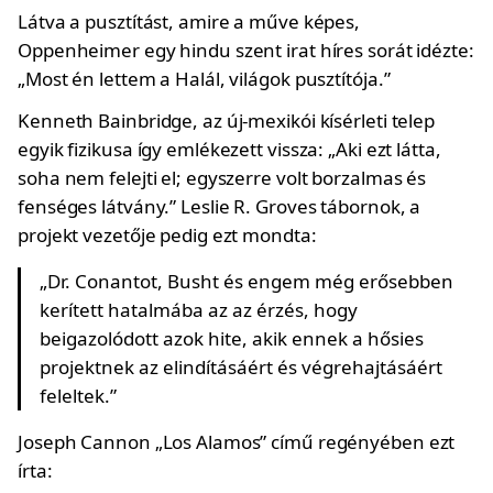
Látva a pusztítást, amire a műve képes,
Oppenheimer egy hindu szent irat híres sorát idézte:
„Most én lettem a Halál, világok pusztítója.”
Kenneth Bainbridge, az új-mexikói kísérleti telep
egyik fizikusa így emlékezett vissza: „Aki ezt látta,
soha nem felejti el; egyszerre volt borzalmas és
fenséges látvány.” Leslie R. Groves tábornok, a
projekt vezetője pedig ezt mondta:
„Dr. Conantot, Busht és engem még erősebben
kerített hatalmába az az érzés, hogy
beigazolódott azok hite, akik ennek a hősies
projektnek az elindításáért és végrehajtásáért
feleltek.”
Joseph Cannon „Los Alamos” című regényében ezt
írta: