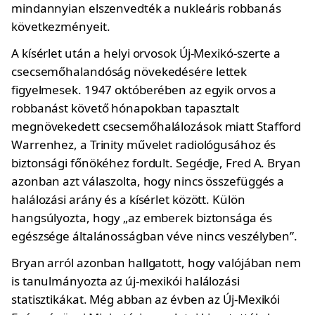
mindannyian elszenvedték a nukleáris robbanás
következményeit.
A kísérlet után a helyi orvosok Új-Mexikó-szerte a
csecsemőhalandóság növekedésére lettek
figyelmesek. 1947 októberében az egyik orvos a
robbanást követő hónapokban tapasztalt
megnövekedett csecsemőhalálozások miatt Stafford
Warrenhez, a Trinity művelet radiológusához és
biztonsági főnökéhez fordult. Segédje, Fred A. Bryan
azonban azt válaszolta, hogy nincs összefüggés a
halálozási arány és a kísérlet között. Külön
hangsúlyozta, hogy „az emberek biztonsága és
egészsége általánosságban véve nincs veszélyben”.
Bryan arról azonban hallgatott, hogy valójában nem
is tanulmányozta az új-mexikói halálozási
statisztikákat. Még abban az évben az Új-Mexikói