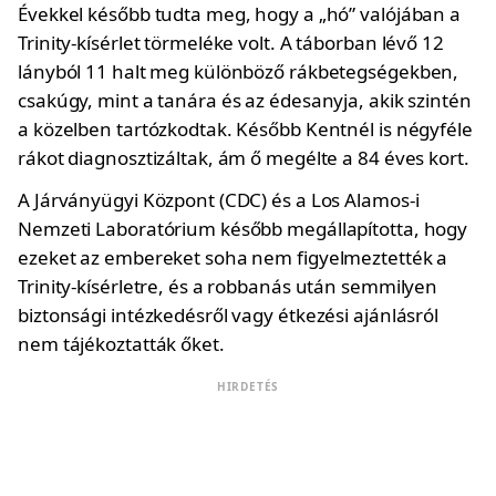
Évekkel később tudta meg, hogy a „hó” valójában a
Trinity-kísérlet törmeléke volt. A táborban lévő 12
lányból 11 halt meg különböző rákbetegségekben,
csakúgy, mint a tanára és az édesanyja, akik szintén
a közelben tartózkodtak. Később Kentnél is négyféle
rákot diagnosztizáltak, ám ő megélte a 84 éves kort.
A Járványügyi Központ (CDC) és a Los Alamos-i
Nemzeti Laboratórium később megállapította, hogy
ezeket az embereket soha nem figyelmeztették a
Trinity-kísérletre, és a robbanás után semmilyen
biztonsági intézkedésről vagy étkezési ajánlásról
nem tájékoztatták őket.
HIRDETÉS