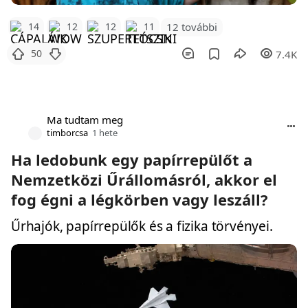
12 további
14
12
12
11
50
7.4K
Ma tudtam meg
timborcsa
1 hete
Ha ledobunk egy papírrepülőt a
Nemzetközi Űrállomásról, akkor el
fog égni a légkörben vagy leszáll?
Űrhajók, papírrepülők és a fizika törvényei.