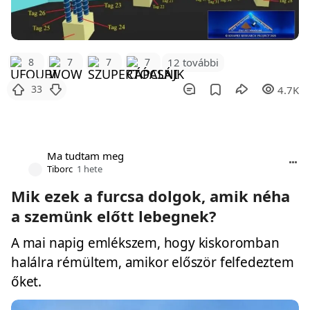
12 további
8
7
7
7
33
4.7K
Ma tudtam meg
Tiborc
1 hete
Mik ezek a furcsa dolgok, amik néha
a szemünk előtt lebegnek?
A mai napig emlékszem, hogy kiskoromban
halálra rémültem, amikor először felfedeztem
őket.