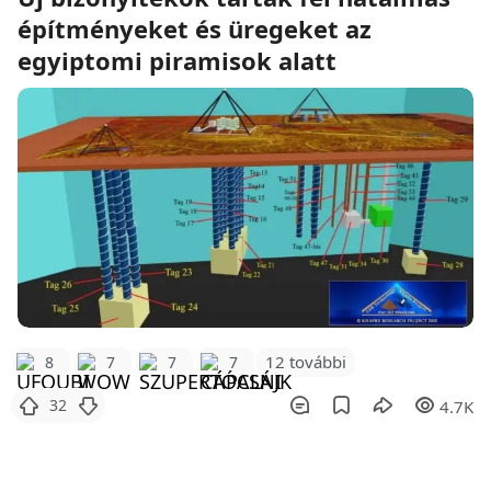
építményeket és üregeket az
egyiptomi piramisok alatt
12 további
8
7
7
7
32
4.7K