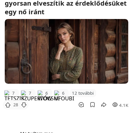
gyorsan elveszítik az érdeklődésüket
egy nő iránt
12 további
7
7
6
6
28
4.1K