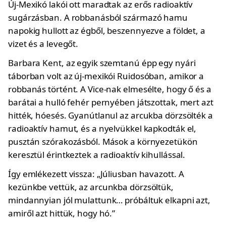
Új-Mexikó lakói ott maradtak az erős radioaktív
sugárzásban. A robbanásból származó hamu
napokig hullott az égből, beszennyezve a földet, a
vizet és a levegőt.
Barbara Kent, az egyik szemtanú épp egy nyári
táborban volt az új-mexikói Ruidosóban, amikor a
robbanás történt. A Vice-nak elmesélte, hogy ő és a
barátai a hulló fehér pernyében játszottak, mert azt
hitték, hóesés. Gyanútlanul az arcukba dörzsölték a
radioaktív hamut, és a nyelvükkel kapkodták el,
pusztán szórakozásból. Mások a környezetükön
keresztül érintkeztek a radioaktív kihullással.
Így emlékezett vissza: „Júliusban havazott. A
kezünkbe vettük, az arcunkba dörzsöltük,
mindannyian jól mulattunk… próbáltuk elkapni azt,
amiről azt hittük, hogy hó.”