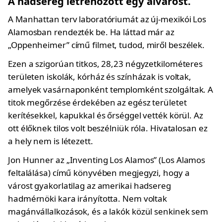
A hadsereg létrehozott egy álvárost.
A Manhattan terv laboratóriumát az új-mexikói Los
Alamosban rendezték be. Ha láttad már az
„Oppenheimer” című filmet, tudod, miről beszélek.
Ezen a szigorúan titkos, 28,23 négyzetkilométeres
területen iskolák, kórház és színházak is voltak,
amelyek vasárnaponként templomként szolgáltak. A
titok megőrzése érdekében az egész területet
kerítésekkel, kapukkal és őrséggel vették körül. Az
ott élőknek tilos volt beszélniük róla. Hivatalosan ez
a hely nem is létezett.
Jon Hunner az „Inventing Los Alamos” (Los Alamos
feltalálása) című könyvében megjegyzi, hogy a
várost gyakorlatilag az amerikai hadsereg
hadmérnöki kara irányította. Nem voltak
magánvállalkozások, és a lakók közül senkinek sem