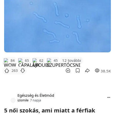
12 további
84
65
62
45
263
38.5K
Egészség és Életmód
izismile
7 napja
5 női szokás, ami miatt a férfiak