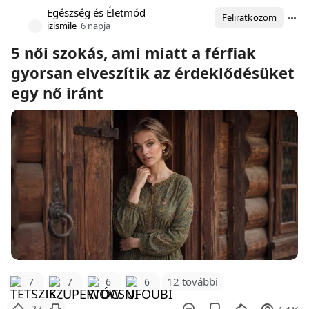
Egészség és Életmód
Feliratkozom
izismile
6 napja
5 női szokás, ami miatt a férfiak
gyorsan elveszítik az érdeklődésüket
egy nő iránt
12 további
7
7
6
6
27