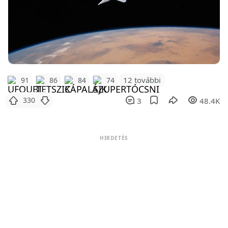
12 további
91
86
84
74
330
3
48.4K
HIRDETÉS