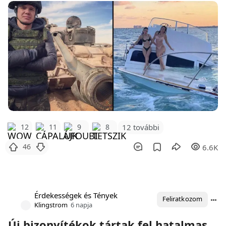
12 további
12
11
9
8
46
6.6K
Érdekességek és Tények
Feliratkozom
Klingstrom
6 napja
Új bizonyítékok tártak fel hatalmas