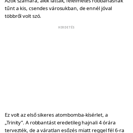
Azok számára, akik látták, félelmetes robbanásnak
tűnt a kis, csendes városukban, de ennél jóval
többről volt szó.
HIRDETÉS
Ez volt az első sikeres atombomba-kísérlet, a
„Trinity”. A robbantást eredetileg hajnali 4 órára
tervezték, de a váratlan esőzés miatt reggel fél 6-ra