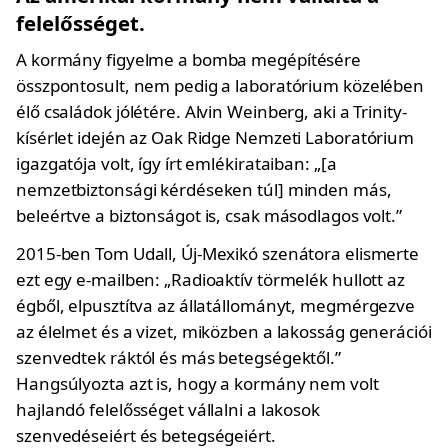
felelősséget.
A kormány figyelme a bomba megépítésére
összpontosult, nem pedig a laboratórium közelében
élő családok jólétére. Alvin Weinberg, aki a Trinity-
kísérlet idején az Oak Ridge Nemzeti Laboratórium
igazgatója volt, így írt emlékirataiban: „[a
nemzetbiztonsági kérdéseken túl] minden más,
beleértve a biztonságot is, csak másodlagos volt.”
2015-ben Tom Udall, Új-Mexikó szenátora elismerte
ezt egy e-mailben: „Radioaktív törmelék hullott az
égből, elpusztítva az állatállományt, megmérgezve
az élelmet és a vizet, miközben a lakosság generációi
szenvedtek ráktól és más betegségektől.”
Hangsúlyozta azt is, hogy a kormány nem volt
hajlandó felelősséget vállalni a lakosok
szenvedéseiért és betegségeiért.