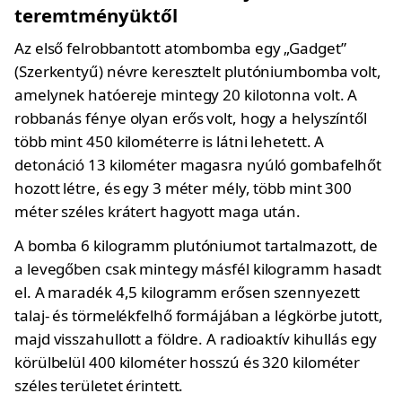
teremtményüktől
Az első felrobbantott atombomba egy „Gadget”
(Szerkentyű) névre keresztelt plutóniumbomba volt,
amelynek hatóereje mintegy 20 kilotonna volt. A
robbanás fénye olyan erős volt, hogy a helyszíntől
több mint 450 kilométerre is látni lehetett. A
detonáció 13 kilométer magasra nyúló gombafelhőt
hozott létre, és egy 3 méter mély, több mint 300
méter széles krátert hagyott maga után.
A bomba 6 kilogramm plutóniumot tartalmazott, de
a levegőben csak mintegy másfél kilogramm hasadt
el. A maradék 4,5 kilogramm erősen szennyezett
talaj- és törmelékfelhő formájában a légkörbe jutott,
majd visszahullott a földre. A radioaktív kihullás egy
körülbelül 400 kilométer hosszú és 320 kilométer
széles területet érintett.