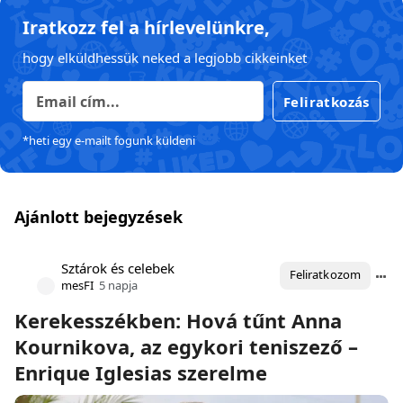
Iratkozz fel a hírlevelünkre,
hogy elküldhessük neked a legjobb cikkeinket
Feliratkozás
*heti egy e-mailt fogunk küldeni
Ajánlott bejegyzések
Sztárok és celebek
Feliratkozom
mesFI
5 napja
Kerekesszékben: Hová tűnt Anna
Kournikova, az egykori teniszező –
Enrique Iglesias szerelme