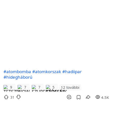
#atombomba
#atomkorszak
#hadiipar
#hidegháború
12 további
9
7
7
5
31
4.5K