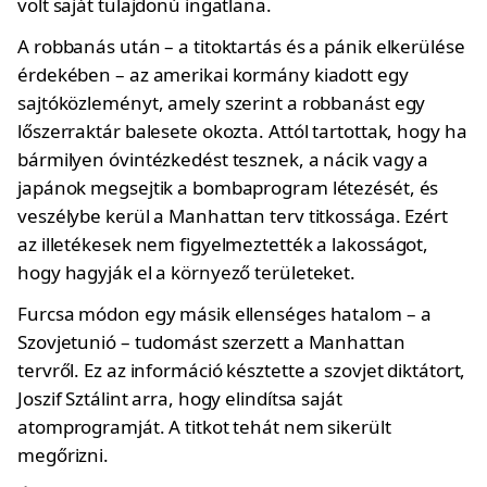
volt saját tulajdonú ingatlana.
A robbanás után – a titoktartás és a pánik elkerülése
érdekében – az amerikai kormány kiadott egy
sajtóközleményt, amely szerint a robbanást egy
lőszerraktár balesete okozta. Attól tartottak, hogy ha
bármilyen óvintézkedést tesznek, a nácik vagy a
japánok megsejtik a bombaprogram létezését, és
veszélybe kerül a Manhattan terv titkossága. Ezért
az illetékesek nem figyelmeztették a lakosságot,
hogy hagyják el a környező területeket.
Furcsa módon egy másik ellenséges hatalom – a
Szovjetunió – tudomást szerzett a Manhattan
tervről. Ez az információ késztette a szovjet diktátort,
Joszif Sztálint arra, hogy elindítsa saját
atomprogramját. A titkot tehát nem sikerült
megőrizni.