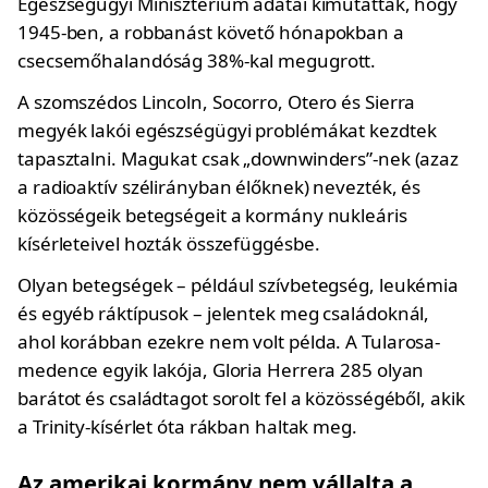
Egészségügyi Minisztérium adatai kimutatták, hogy
1945-ben, a robbanást követő hónapokban a
csecsemőhalandóság 38%-kal megugrott.
A szomszédos Lincoln, Socorro, Otero és Sierra
megyék lakói egészségügyi problémákat kezdtek
tapasztalni. Magukat csak „downwinders”-nek (azaz
a radioaktív szélirányban élőknek) nevezték, és
közösségeik betegségeit a kormány nukleáris
kísérleteivel hozták összefüggésbe.
Olyan betegségek – például szívbetegség, leukémia
és egyéb ráktípusok – jelentek meg családoknál,
ahol korábban ezekre nem volt példa. A Tularosa-
medence egyik lakója, Gloria Herrera 285 olyan
barátot és családtagot sorolt fel a közösségéből, akik
a Trinity-kísérlet óta rákban haltak meg.
Az amerikai kormány nem vállalta a