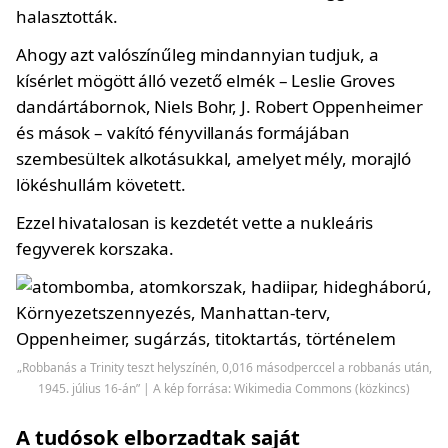
halasztották.
Ahogy azt valószínűleg mindannyian tudjuk, a
kísérlet mögött álló vezető elmék – Leslie Groves
dandártábornok, Niels Bohr, J. Robert Oppenheimer
és mások – vakító fényvillanás formájában
szembesültek alkotásukkal, amelyet mély, morajló
lökéshullám követett.
Ezzel hivatalosan is kezdetét vette a nukleáris
fegyverek korszaka.
„Robbanás a Trinity teszt helyszínén, 0,016 másodperccel a robbanás után,
1945. július 16-án” | A kép forrása: Wikimedia Commons (közkincs)
A tudósok elborzadtak saját