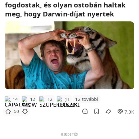
fogdostak, és olyan ostobán haltak
meg, hogy Darwin-díjat nyertek
12 további
14
12
12
11
50
7.3K
HIRDETÉS