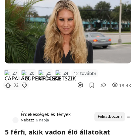
12 további
27
26
25
24
92
13.4K
Érdekességek és Tények
Feliratkozom
Nebazz
6 napja
5 férfi, akik vadon élő állatokat