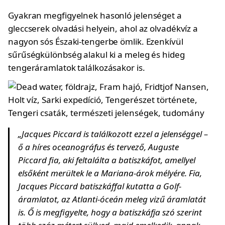
Gyakran megfigyelnek hasonló jelenséget a
gleccserek olvadási helyein, ahol az olvadékvíz a
nagyon sós Északi-tengerbe ömlik. Ezenkívül
sűrűségkülönbség alakul ki a meleg és hideg
tengeráramlatok találkozásakor is.
„Jacques Piccard is találkozott ezzel a jelenséggel –
ő a híres oceanográfus és tervező, Auguste
Piccard fia, aki feltalálta a batiszkáfot, amellyel
elsőként merültek le a Mariana-árok mélyére. Fia,
Jacques Piccard batiszkáffal kutatta a Golf-
áramlatot, az Atlanti-óceán meleg vizű áramlatát
is. Ő is megfigyelte, hogy a batiszkáfja szó szerint