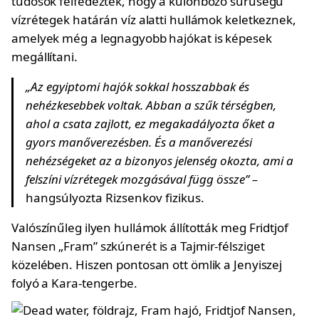
tudósok felfedezték, hogy a különböző sűrűségű
vízrétegek határán víz alatti hullámok keletkeznek,
amelyek még a legnagyobb hajókat is képesek
megállítani.
„Az egyiptomi hajók sokkal hosszabbak és
nehézkesebbek voltak. Abban a szűk térségben,
ahol a csata zajlott, ez megakadályozta őket a
gyors manőverezésben. És a manőverezési
nehézségeket az a bizonyos jelenség okozta, ami a
felszíni vízrétegek mozgásával függ össze” –
hangsúlyozta Rizsenkov fizikus.
Valószínűleg ilyen hullámok állították meg Fridtjof
Nansen „Fram” szkúnerét is a Tajmir-félsziget
közelében. Hiszen pontosan ott ömlik a Jenyiszej
folyó a Kara-tengerbe.