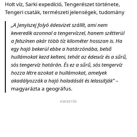
„A Jenyiszej folyó édesvizet szállít, ami nem
keveredik azonnal a tengervízzel, hanem szétterül
a felszínen akár több tíz kilométer hosszan is. Ha
egy hajó bekerül ebbe a határzónába, belső
hullámokat kezd kelteni, tehát az édesvíz és a sűrű,
sós tengervíz határán. És ez a sűrű, sós tengervíz
hozza létre azokat a hullámokat, amelyek
akadályozzák a hajó haladását és lelassítják”
–
magyarázta a geográfus.
HIRDETÉS