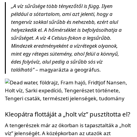
„A víz sűrűsége több tényezőtől is függ. Ilyen
például a sótartalom, ami azt jelenti, hogy a
tengervíz sokkal sűrűbb és nehezebb, ezért alul
helyezkedik el. A hőmérséklet is befolyásolhatja a
sűrűséget. A víz 4 Celsius-fokon a legsűrűbb.
Mindezek eredményeként a vízrétegek olyanok,
mint egy réteges sütemény, ahol felül a könnyű,
édes folyóvíz, alul pedig a sűrűbb sós víz
található”
– magyarázta a geográfus.
Kleopátra flottáját a „holt víz” pusztította el?
A tengerészek már az ókorban is tapasztalták a „holt
víz” jelenségét. A középkorban az utazók azt