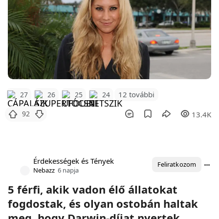
12 további
27
26
25
24
92
13.4K
Érdekességek és Tények
Feliratkozom
Nebazz
6 napja
5 férfi, akik vadon élő állatokat
fogdostak, és olyan ostobán haltak
meg, hogy Darwin-díjat nyertek