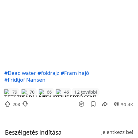
#Dead water
#földrajz
#Fram hajó
#Fridtjof Nansen
12 további
79
70
66
46
208
30.4K
Beszélgetés indítása
Jelentkezz be!