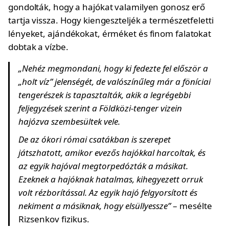
gondolták, hogy a hajókat valamilyen gonosz erő
tartja vissza. Hogy kiengeszteljék a természetfeletti
lényeket, ajándékokat, érméket és finom falatokat
dobtak a vízbe.
„Nehéz megmondani, hogy ki fedezte fel először a
„holt víz” jelenségét, de valószínűleg már a föníciai
tengerészek is tapasztalták, akik a legrégebbi
feljegyzések szerint a Földközi-tenger vizein
hajózva szembesültek vele.
De az ókori római csatákban is szerepet
játszhatott, amikor evezős hajókkal harcoltak, és
az egyik hajóval megtorpedózták a másikat.
Ezeknek a hajóknak hatalmas, kihegyezett orruk
volt rézborítással. Az egyik hajó felgyorsított és
nekiment a másiknak, hogy elsüllyessze”
– mesélte
Rizsenkov fizikus.