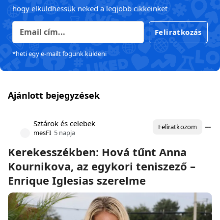
hogy elküldhessük neked a legjobb cikkeinket
Feliratkozás
*heti egy e-mailt fogunk küldeni
Ajánlott bejegyzések
Sztárok és celebek
Feliratkozom
mesFI
5 napja
Kerekesszékben: Hová tűnt Anna
Kournikova, az egykori teniszező –
Enrique Iglesias szerelme