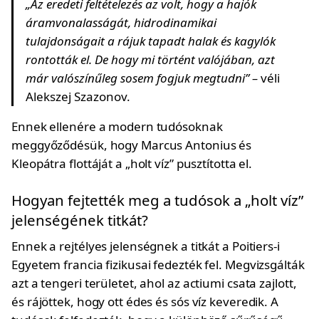
„Az eredeti feltételezés az volt, hogy a hajók
áramvonalasságát, hidrodinamikai
tulajdonságait a rájuk tapadt halak és kagylók
rontották el. De hogy mi történt valójában, azt
már valószínűleg sosem fogjuk megtudni” –
véli
Alekszej Szazonov.
Ennek ellenére a modern tudósoknak
meggyőződésük, hogy Marcus Antonius és
Kleopátra flottáját a „holt víz” pusztította el.
Hogyan fejtették meg a tudósok a „holt víz”
jelenségének titkát?
Ennek a rejtélyes jelenségnek a titkát a Poitiers-i
Egyetem francia fizikusai fedezték fel. Megvizsgálták
azt a tengeri területet, ahol az actiumi csata zajlott,
és rájöttek, hogy ott édes és sós víz keveredik. A