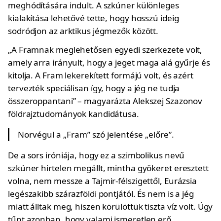
meghódítására indult. A szkúner különleges
kialakítása lehetővé tette, hogy hosszú ideig
sodródjon az arktikus jégmezők között.
„A Framnak meglehetősen egyedi szerkezete volt,
amely arra irányult, hogy a jeget maga alá gyűrje és
kitolja. A Fram lekerekített formájú volt, és azért
tervezték speciálisan így, hogy a jég ne tudja
összeroppantani” – magyarázta Alekszej Szazonov
földrajztudományok kandidátusa.
Norvégul a „Fram” szó jelentése „előre”.
De a sors iróniája, hogy ez a szimbolikus nevű
szkúner hirtelen megállt, mintha gyökeret eresztett
volna, nem messze a Tajmir-félszigettől, Eurázsia
legészakibb szárazföldi pontjától. És nem is a jég
miatt álltak meg, hiszen körülöttük tiszta víz volt. Úgy
tűnt azonban, hogy valami ismeretlen erő