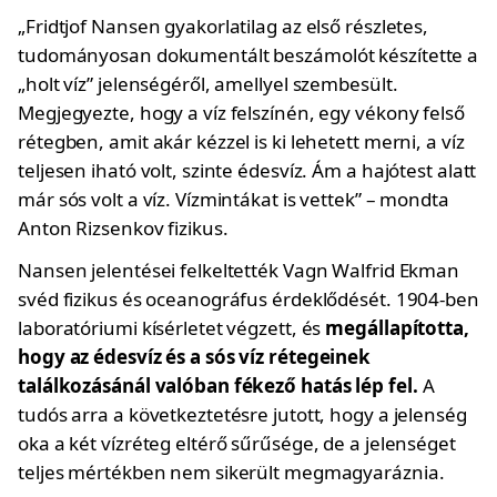
„Fridtjof Nansen gyakorlatilag az első részletes,
tudományosan dokumentált beszámolót készítette a
„holt víz” jelenségéről, amellyel szembesült.
Megjegyezte, hogy a víz felszínén, egy vékony felső
rétegben, amit akár kézzel is ki lehetett merni, a víz
teljesen iható volt, szinte édesvíz. Ám a hajótest alatt
már sós volt a víz. Vízmintákat is vettek” – mondta
Anton Rizsenkov fizikus.
Nansen jelentései felkeltették Vagn Walfrid Ekman
svéd fizikus és oceanográfus érdeklődését. 1904-ben
laboratóriumi kísérletet végzett, és
megállapította,
hogy az édesvíz és a sós víz rétegeinek
találkozásánál valóban fékező hatás lép fel.
A
tudós arra a következtetésre jutott, hogy a jelenség
oka a két vízréteg eltérő sűrűsége, de a jelenséget
teljes mértékben nem sikerült megmagyaráznia.