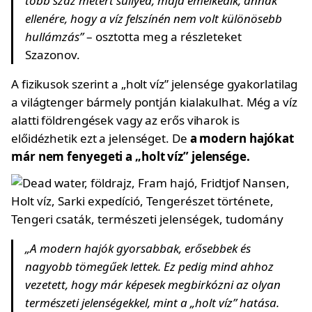
több száz métert süllyed, majd emelkedik, annak
ellenére, hogy a víz felszínén nem volt különösebb
hullámzás”
– osztotta meg a részleteket
Szazonov.
A fizikusok szerint a „holt víz” jelensége gyakorlatilag
a világtenger bármely pontján kialakulhat. Még a víz
alatti földrengések vagy az erős viharok is
előidézhetik ezt a jelenséget. De
a modern hajókat
már nem fenyegeti a „holt víz” jelensége.
„A modern hajók gyorsabbak, erősebbek és
nagyobb tömegűek lettek. Ez pedig mind ahhoz
vezetett, hogy már képesek megbirkózni az olyan
természeti jelenségekkel, mint a „holt víz” hatása.