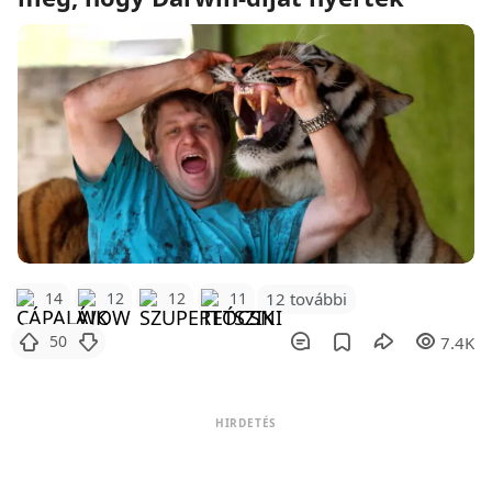
12 további
14
12
12
11
50
7.4K
HIRDETÉS