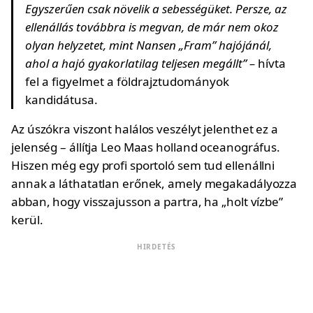
Egyszerűen csak növelik a sebességüket. Persze, az
ellenállás továbbra is megvan, de már nem okoz
olyan helyzetet, mint Nansen „Fram” hajójánál,
ahol a hajó gyakorlatilag teljesen megállt” –
hívta
fel a figyelmet a földrajztudományok
kandidátusa.
Az úszókra viszont halálos veszélyt jelenthet ez a
jelenség – állítja Leo Maas holland oceanográfus.
Hiszen még egy profi sportoló sem tud ellenállni
annak a láthatatlan erőnek, amely megakadályozza
abban, hogy visszajusson a partra, ha „holt vízbe”
kerül.
HIRDETÉS