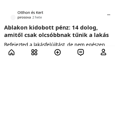
Otthon és Kert
pirosova
2 hete
Ablakon kidobott pénz: 14 dolog,
amitől csak olcsóbbnak tűnik a lakás
Befejezted a lakásfelújítást, de nem egészen
olyan lett, mint a dizájner képein? Vajon miért?