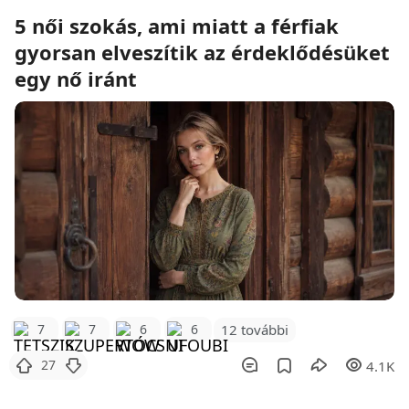
5 női szokás, ami miatt a férfiak
gyorsan elveszítik az érdeklődésüket
egy nő iránt
12 további
7
7
6
6
27
4.1K