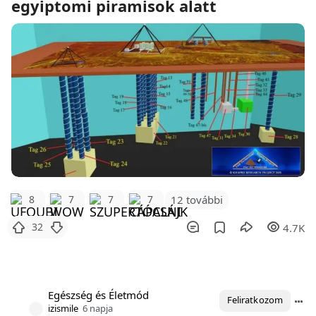
egyiptomi piramisok alatt
12 további
8
7
7
7
32
4.7K
Egészség és Életmód
Feliratkozom
izismile
6 napja