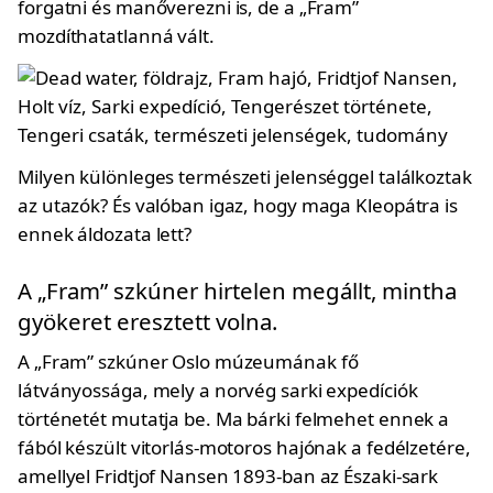
forgatni és manőverezni is, de a „Fram”
mozdíthatatlanná vált.
Milyen különleges természeti jelenséggel találkoztak
az utazók? És valóban igaz, hogy maga Kleopátra is
ennek áldozata lett?
A „Fram” szkúner hirtelen megállt, mintha
gyökeret eresztett volna.
A „Fram” szkúner Oslo múzeumának fő
látványossága, mely a norvég sarki expedíciók
történetét mutatja be. Ma bárki felmehet ennek a
fából készült vitorlás-motoros hajónak a fedélzetére,
amellyel Fridtjof Nansen 1893-ban az Északi-sark