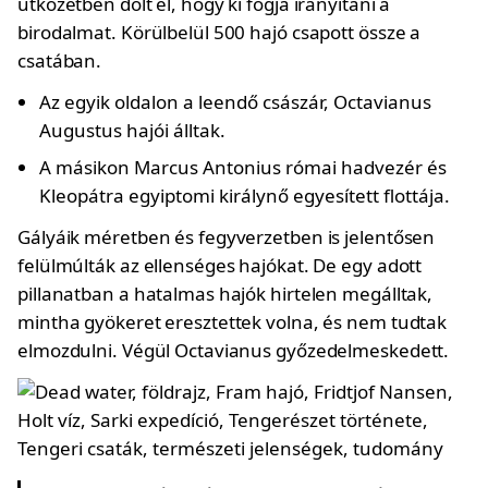
ütközetben dőlt el, hogy ki fogja irányítani a
birodalmat. Körülbelül 500 hajó csapott össze a
csatában.
Az egyik oldalon a leendő császár, Octavianus
Augustus hajói álltak.
A másikon Marcus Antonius római hadvezér és
Kleopátra egyiptomi királynő egyesített flottája.
Gályáik méretben és fegyverzetben is jelentősen
felülmúlták az ellenséges hajókat. De egy adott
pillanatban a hatalmas hajók hirtelen megálltak,
mintha gyökeret eresztettek volna, és nem tudtak
elmozdulni. Végül Octavianus győzedelmeskedett.