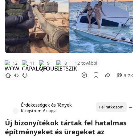
12 további
12
11
9
8
45
6.7K
Érdekességek és Tények
Feliratkozom
Klingstrom
6 napja
Új bizonyítékok tártak fel hatalmas
építményeket és üregeket az