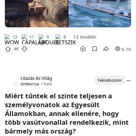
12 további
12
11
9
8
46
6.7K
Utazás és Világ
Feliratkozom
timborcsa
1 hete
Miért tűntek el szinte teljesen a
személyvonatok az Egyesült
Államokban, annak ellenére, hogy
több vasútvonallal rendelkezik, mint
bármely más ország?