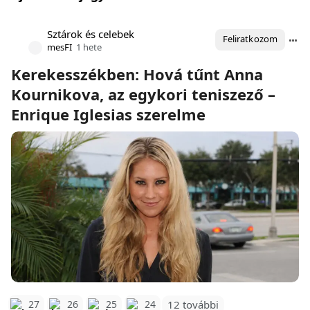
Sztárok és celebek
Feliratkozom
mesFI
1 hete
Kerekesszékben: Hová tűnt Anna
Kournikova, az egykori teniszező –
Enrique Iglesias szerelme
12 további
27
26
25
24