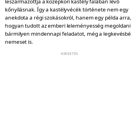
leszármazottja a középkori kastély falában lévő
kőnyílásnak. Így a kastélyvécék története nem egy
anekdota a régi szokásokról, hanem egy példa arra,
hogyan tudott az emberi leleményesség megoldani
bármilyen mindennapi feladatot, még a legkevésbé
nemeset is.
HIRDETÉS