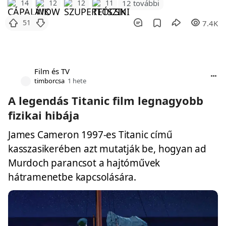
12 további
14
12
12
11
51
7.4K
Film és TV
timborcsa
1 hete
A legendás Titanic film legnagyobb
fizikai hibája
James Cameron 1997-es Titanic című
kasszasikerében azt mutatják be, hogyan ad
Murdoch parancsot a hajtóművek
hátramenetbe kapcsolására.