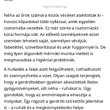
Vagy mondjuk így.
Néha az őrök számára közös vécéket alakítottak ki –
hosszú kőpadokat több nyílással, amik egyetlen
csatornába vezettek. Ez már szinte a csatornázás
korai formája volt. Az előkelő személyeknek ezzel
szemben lehetett saját, személyes vécéjük,
fabetéttel, szövetborítással és akár függönnyel is. De
még ilyen átgondolt mérnöki munka mellett is
megmaradtak a higiéniai problémák.
A hulladék a falak alatt felgyűlhetett, rothadhatott
és szennyezhette a vizet. Olyan szagok terjengtek,
hogy a gardróbokban gyakran akasztottak illatos
gyógynövényeket, sőt néha – ruhákat is. Úgy
gondolták, hogy az ammóniapára elriasztja a
molyokat. Így rögzült a gardrób szó kettős jelentése
is – a ruhák és a megkönnyebbülés helye.