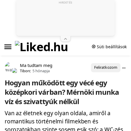
HIRDETÉS
Süti beállítások
Ma tudtam meg
Feliratkozom
Tiborc
5 hónapja
Hogyan működött egy vécé egy
középkori várban? Mérnöki munka
víz és szivattyúk nélkül
Van az életnek egy olyan oldala, amiről a
romantikus történelmi filmekben és
sorozatokban szinte sosem esik szó: a WC-zés