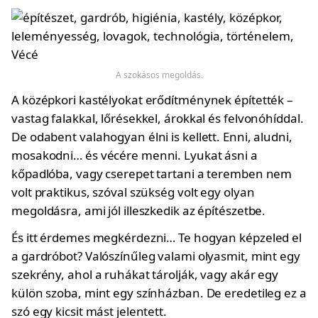
A szokásos megoldás.
A középkori kastélyokat erődítménynek építették –
vastag falakkal, lőrésekkel, árokkal és felvonóhíddal.
De odabent valahogyan élni is kellett. Enni, aludni,
mosakodni… és vécére menni. Lyukat ásni a
kőpadlóba, vagy cserepet tartani a teremben nem
volt praktikus, szóval szükség volt egy olyan
megoldásra, ami jól illeszkedik az építészetbe.
És itt érdemes megkérdezni… Te hogyan képzeled el
a gardróbot? Valószínűleg valami olyasmit, mint egy
szekrény, ahol a ruhákat tárolják, vagy akár egy
külön szoba, mint egy színházban. De eredetileg ez a
szó egy kicsit mást jelentett.