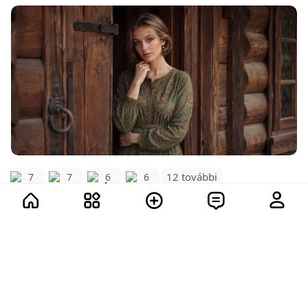
12 további
7
7
6
6
28
4.1K
Mutass többet