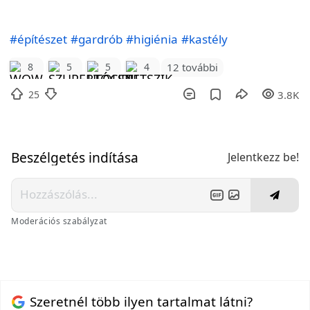
#építészet
#gardrób
#higiénia
#kastély
12 további
8
5
5
4
25
3.8K
Beszélgetés indítása
Jelentkezz be!
Moderációs szabályzat
Szeretnél több ilyen tartalmat látni?