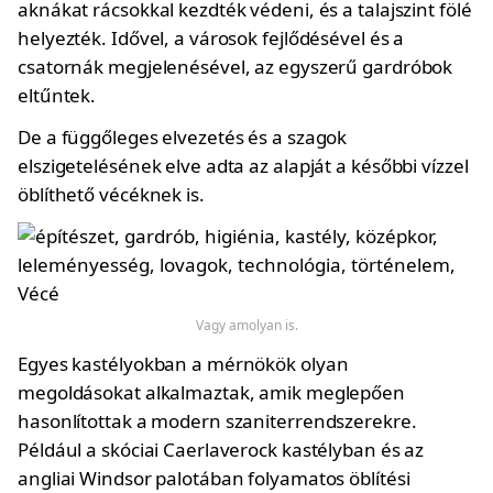
aknákat rácsokkal kezdték védeni, és a talajszint fölé
helyezték. Idővel, a városok fejlődésével és a
csatornák megjelenésével, az egyszerű gardróbok
eltűntek.
De a függőleges elvezetés és a szagok
elszigetelésének elve adta az alapját a későbbi vízzel
öblíthető vécéknek is.
Vagy amolyan is.
Egyes kastélyokban a mérnökök olyan
megoldásokat alkalmaztak, amik meglepően
hasonlítottak a modern szaniterrendszerekre.
Például a skóciai Caerlaverock kastélyban és az
angliai Windsor palotában folyamatos öblítési