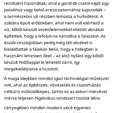
rendszert használtak, ahol a gardrób csatornáját egy
patakhoz vagy belső ereszcsatornához kapcsolták –
a természetes víz részben lemosta a hulladékot. A
sziklára épült erődökben, ahol nem volt elérhető a
víz, kőből készült vezetőelemekkel ellátott aknákat
építettek, hogy a lefolyó ne károsítsa a falazatot. Az
északi országokban pedig még téli vécéket is
kialakítottak a falakon belül, hogy a hidegben is
használni lehessen őket – az alsó nyílást egy kőből
készült fedőlappal le lehetett zárni, így
megakadályozva a huzatot.
A maga idejében mindez igazi technológiai művészet
volt, ahol az építészek, vízvezeték és csatornázás
nélkül is működőképes, tartós és az akkori mércével
mérve teljesen higiénikus rendszert hoztak létre.
Lényegében minden modern vécé egyenes