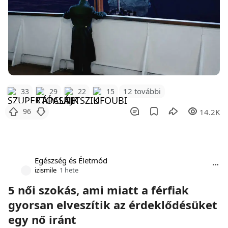
12 további
33
29
22
15
96
14.2K
Egészség és Életmód
izismile
1 hete
5 női szokás, ami miatt a férfiak
gyorsan elveszítik az érdeklődésüket
egy nő iránt