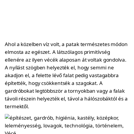
Ahol a közelben víz volt, a patak természetes módon
elmosta az egészet. A látszólagos primitívség
ellenére az ilyen vécék alaposan át voltak gondolva.
A nyílást szögben helyezték el, hogy semmi ne
akadjon el, a felette lévő falat pedig vastagabbra
építették, hogy csökkentsék a szagokat. A
gardróbokat legtöbbször a tornyokban vagy a falak
távoli részein helyezték el, távol a hálószobáktól és a
termektől.