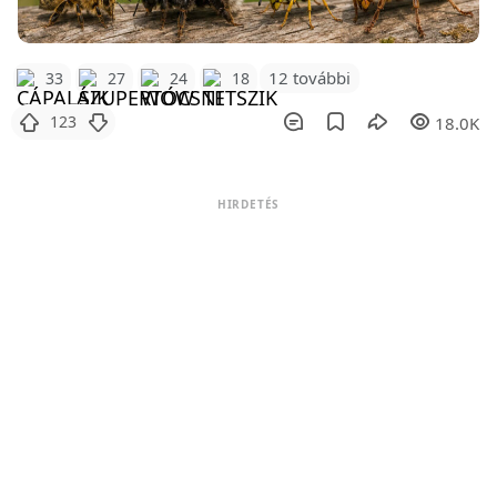
12 további
33
27
24
18
123
18.0K
HIRDETÉS