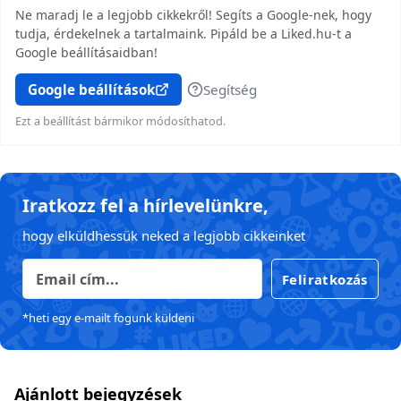
Ne maradj le a legjobb cikkekről! Segíts a Google-nek, hogy
tudja, érdekelnek a tartalmaink. Pipáld be a Liked.hu-t a
Google beállításaidban!
Google beállítások
Segítség
Ezt a beállítást bármikor módosíthatod.
Iratkozz fel a hírlevelünkre,
hogy elküldhessük neked a legjobb cikkeinket
Feliratkozás
*heti egy e-mailt fogunk küldeni
Ajánlott bejegyzések