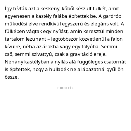
Így hívták azt a keskeny, kőből készült fülkét, amit
egyenesen a kastély falába építettek be. A gardrób
működési elve rendkívül egyszerű és elegáns volt. A
fülkében vágtak egy nyílást, amin keresztül minden
tartalom lezuhant – legtöbbször közvetlenül a falon
kívülre, néha az árokba vagy egy folyóba. Semmi
cső, semmi szivattyú, csak a gravitáció ereje.
Néhány kastélyban a nyílás alá függőleges csatornát
is építettek, hogy a hulladék ne a lábazatnál gyűljön
össze.
HIRDETÉS