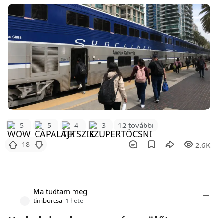
12 további
5
5
4
3
18
2.6K
Ma tudtam meg
timborcsa
1 hete