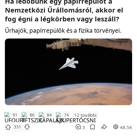
Ha ledobunk egy papírrepülőt a
Nemzetközi Űrállomásról, akkor el
fog égni a légkörben vagy leszáll?
Űrhajók, papírrepülők és a fizika törvényei.
12 további
91
86
84
74
331
3
48.5K