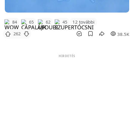
12 további
84
65
62
45
262
38.5K
HIRDETÉS