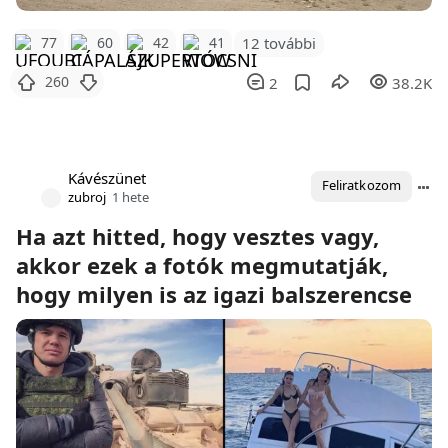
12 további
77
60
42
41
260
2
38.2K
Kávészünet
Feliratkozom
zubroj
1 hete
Ha azt hitted, hogy vesztes vagy,
akkor ezek a fotók megmutatják,
hogy milyen is az igazi balszerencse