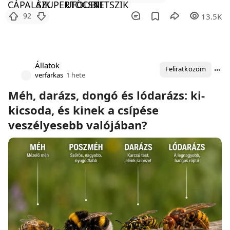
92
13.5K
Állatok
Feliratkozom
verfarkas
1 hete
Méh, darázs, dongó és lódarázs: ki-
kicsoda, és kinek a csípése
veszélyesebb valójában?