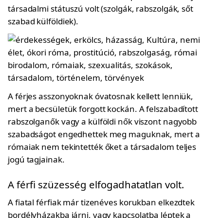
társadalmi státuszú volt (szolgák, rabszolgák, sőt
szabad külföldiek).
A férjes asszonyoknak óvatosnak kellett lenniük,
mert a becsületük forgott kockán. A felszabadított
rabszolganők vagy a külföldi nők viszont nagyobb
szabadságot engedhettek meg maguknak, mert a
rómaiak nem tekintették őket a társadalom teljes
jogú tagjainak.
A férfi szüzesség elfogadhatatlan volt.
A fiatal férfiak már tizenéves korukban elkezdtek
bordélyházakba járni, vagy kapcsolatba léptek a