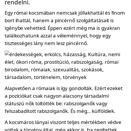
rendelni.
Egy római kocsmában nemcsak jóllakhattál és finom
bort ihattál, hanem a pincérnő szolgáltatásait is
igénybe vehetted. Éppen ezért még ma is gyakran
találkozhatunk azzal a véleménnyel, hogy egy
tisztességes lány nem lesz pincérnő.
Alapvetően a rómaiak is így gondolták. Ezért ezeket
a pozíciókat csak nagyon alacsony társadalmi
státuszú nők töltötték be: rabszolganők vagy
felszabadított rabszolganők. És még… külföldiek.
A kocsmáros lányai viszont teljes mértékben védve
voltak a törvény által, még akkor is, ha segítettek