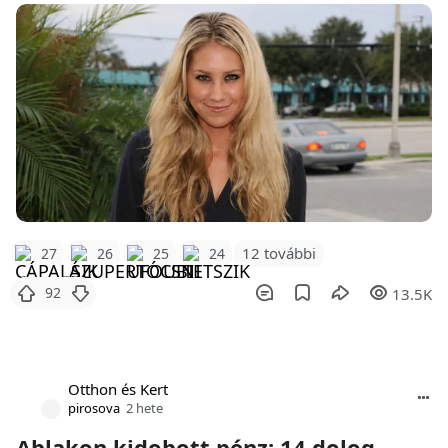
12 további
27
26
25
24
92
13.5K
Otthon és Kert
pirosova
2 hete
Ablakon kidobott pénz: 14 dolog,