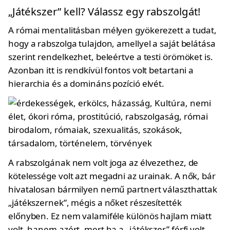
„Játékszer” kell? Válassz egy rabszolgát!
A római mentalitásban mélyen gyökerezett a tudat,
hogy a rabszolga tulajdon, amellyel a saját belátása
szerint rendelkezhet, beleértve a testi örömöket is.
Azonban itt is rendkívül fontos volt betartani a
hierarchia és a domináns pozíció elvét.
A rabszolgának nem volt joga az élvezethez, de
kötelessége volt azt megadni az urainak. A nők, bár
hivatalosan bármilyen nemű partnert választhattak
„játékszernek”, mégis a nőket részesítették
előnyben. Ez nem valamiféle különös hajlam miatt
volt, hanem azért, mert ha a „játékszer” férfi volt,