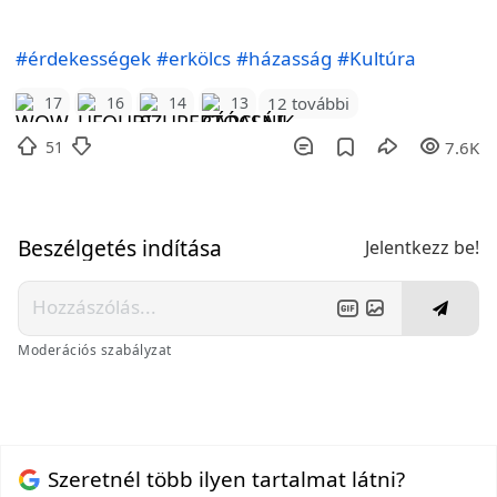
#érdekességek
#erkölcs
#házasság
#Kultúra
12 további
17
16
14
13
51
7.6K
Beszélgetés indítása
Jelentkezz be!
Moderációs szabályzat
Szeretnél több ilyen tartalmat látni?