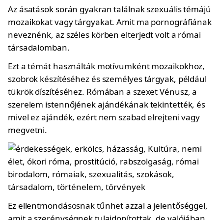
Az ásatások során gyakran találnak szexuális témájú
mozaikokat vagy tárgyakat. Amit ma pornográfiának
neveznénk, az széles körben elterjedt volt a római
társadalomban.
Ezt a témát használták motívumként mozaikokhoz,
szobrok készítéséhez és személyes tárgyak, például
tükrök díszítéséhez. Rómában a szexet Vénusz, a
szerelem istennőjének ajándékának tekintették, és
mivel ez ajándék, ezért nem szabad elrejteni vagy
megvetni.
Ez ellentmondásosnak tűnhet azzal a jelentőséggel,
amit a szerénységnek tulajdonítottak, de valójában