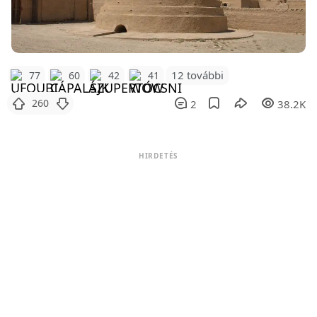
12 további
77
60
42
41
260
2
38.2K
HIRDETÉS