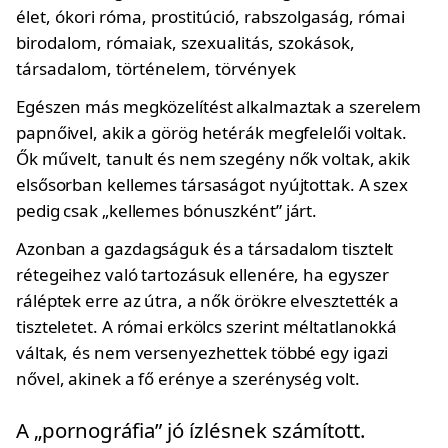
Egészen más megközelítést alkalmaztak a szerelem
papnőivel, akik a görög hetérák megfelelői voltak.
Ők művelt, tanult és nem szegény nők voltak, akik
elsősorban kellemes társaságot nyújtottak. A szex
pedig csak „kellemes bónuszként” járt.
Azonban a gazdagságuk és a társadalom tisztelt
rétegeihez való tartozásuk ellenére, ha egyszer
ráléptek erre az útra, a nők örökre elvesztették a
tiszteletet. A római erkölcs szerint méltatlanokká
váltak, és nem versenyezhettek többé egy igazi
nővel, akinek a fő erénye a szerénység volt.
A „pornográfia” jó ízlésnek számított.