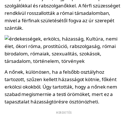
szolgálókkal és rabszolganőkkel. A férfi szüzességet
rendkívül rosszallották a római társadalomban,
mivel a férfinak születésétől fogva az úr szerepét
szánták.
A nőnek, különösen, ha a felsőbb osztályhoz
tartozott, szűzen kellett házasságot kötnie, főként
erkölcsi okokból. Úgy tartották, hogy a nőnek nem
szabad megismernie a testi örömöket, mert ez a
tapasztalat házasságtörésre ösztönözheti.
HIRDETÉS