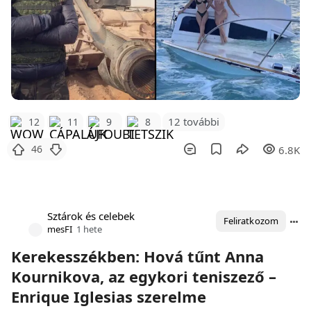
12 további
12
11
9
8
46
6.8K
Sztárok és celebek
Feliratkozom
mesFI
1 hete
Kerekesszékben: Hová tűnt Anna
Kournikova, az egykori teniszező –
Enrique Iglesias szerelme