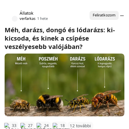
Állatok
Feliratkozom
verfarkas
1 hete
Méh, darázs, dongó és lódarázs: ki-
kicsoda, és kinek a csípése
veszélyesebb valójában?
12 további
33
27
24
18