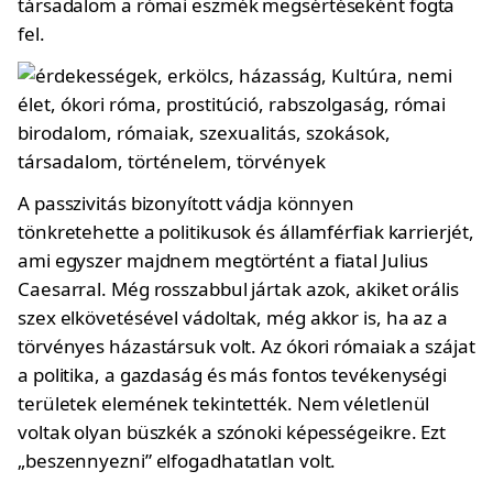
társadalom a római eszmék megsértéseként fogta
fel.
A passzivitás bizonyított vádja könnyen
tönkretehette a politikusok és államférfiak karrierjét,
ami egyszer majdnem megtörtént a fiatal Julius
Caesarral. Még rosszabbul jártak azok, akiket orális
szex elkövetésével vádoltak, még akkor is, ha az a
törvényes házastársuk volt. Az ókori rómaiak a szájat
a politika, a gazdaság és más fontos tevékenységi
területek elemének tekintették. Nem véletlenül
voltak olyan büszkék a szónoki képességeikre. Ezt
„beszennyezni” elfogadhatatlan volt.