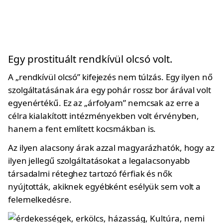
Egy prostituált rendkívül olcsó volt.
A „rendkívül olcsó” kifejezés nem túlzás. Egy ilyen nő
szolgáltatásának ára egy pohár rossz bor árával volt
egyenértékű. Ez az „árfolyam” nemcsak az erre a
célra kialakított intézményekben volt érvényben,
hanem a fent említett kocsmákban is.
Az ilyen alacsony árak azzal magyarázhatók, hogy az
ilyen jellegű szolgáltatásokat a legalacsonyabb
társadalmi réteghez tartozó férfiak és nők
nyújtották, akiknek egyébként esélyük sem volt a
felemelkedésre.