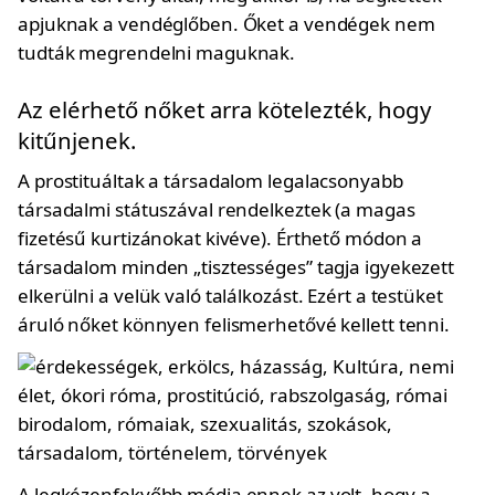
apjuknak a vendéglőben. Őket a vendégek nem
tudták megrendelni maguknak.
Az elérhető nőket arra kötelezték, hogy
kitűnjenek.
A prostituáltak a társadalom legalacsonyabb
társadalmi státuszával rendelkeztek (a magas
fizetésű kurtizánokat kivéve). Érthető módon a
társadalom minden „tisztességes” tagja igyekezett
elkerülni a velük való találkozást. Ezért a testüket
áruló nőket könnyen felismerhetővé kellett tenni.
A legkézenfekvőbb módja ennek az volt, hogy a