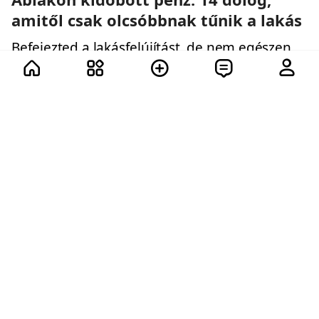
amitől csak olcsóbbnak tűnik a lakás
Befejezted a lakásfelújítást, de nem egészen
olyan lett, mint a dizájner képein? Vajon miért?
12 további
150
137
133
120
431
63.1K