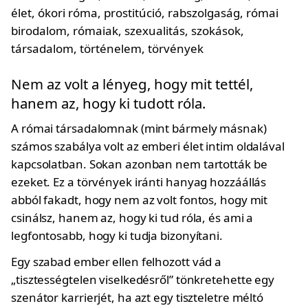
Nem az volt a lényeg, hogy mit tettél,
hanem az, hogy ki tudott róla.
A római társadalomnak (mint bármely másnak)
számos szabálya volt az emberi élet intim oldalával
kapcsolatban. Sokan azonban nem tartották be
ezeket. Ez a törvények iránti hanyag hozzáállás
abból fakadt, hogy nem az volt fontos, hogy mit
csinálsz, hanem az, hogy ki tud róla, és ami a
legfontosabb, hogy ki tudja bizonyítani.
Egy szabad ember ellen felhozott vád a
„tisztességtelen viselkedésről” tönkretehette egy
szenátor karrierjét, ha azt egy tiszteletre méltó