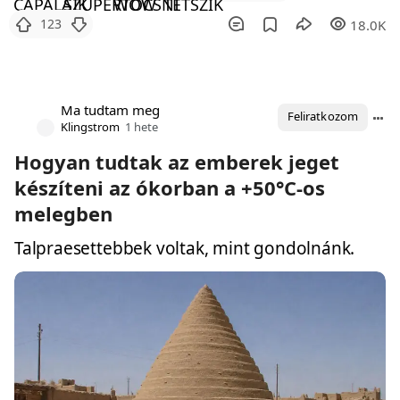
123
18.0K
Ma tudtam meg
Feliratkozom
Klingstrom
1 hete
Hogyan tudtak az emberek jeget
készíteni az ókorban a +50°C-os
melegben
Talpraesettebbek voltak, mint gondolnánk.