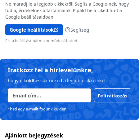
Ne maradj le a legjobb cikkekről! Segíts a Google-nek, hogy
tudja, érdekelnek a tartalmaink. Pipáld be a Liked.hu-t a
Google beállításaidban!
Google beállítások
Segítség
Ezt a beállítást bármikor módosíthatod.
Iratkozz fel a hírlevelünkre,
hogy elküldhessük neked a legjobb cikkeinket
Feliratkozás
*heti egy e-mailt fogunk küldeni
Ajánlott bejegyzések