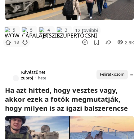
12 további
5
5
4
3
18
2.6K
Kávészünet
Feliratkozom
zubroj
1 hete
Ha azt hitted, hogy vesztes vagy,
akkor ezek a fotók megmutatják,
hogy milyen is az igazi balszerencse