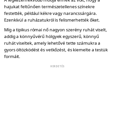
hajukat feltűnően természetellenes színekre
festették, például kékre vagy narancssárgára.
Ezenkívül a ruházatukról is felismerhették őket.
Míg a tipikus római nő nagyon szerény ruhát viselt,
addig a könnyűvérű hölgyek egyszerű, könnyű
ruhát viseltek, amely lehetővé tette számukra a
gyors öltözködést és vetkőzést, és kiemelte a testük
formáit.
HIRDETÉS