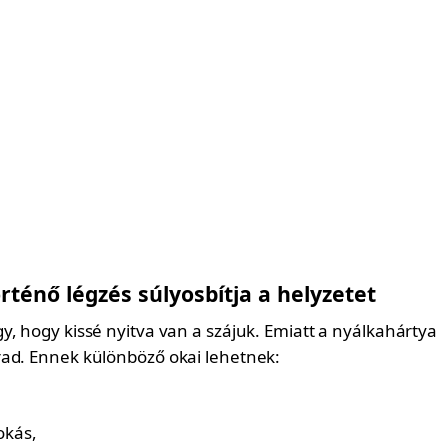
örténő légzés súlyosbítja a helyzetet
y, hogy kissé nyitva van a szájuk. Emiatt a nyálkahártya
ad. Ennek különböző okai lehetnek:
okás,