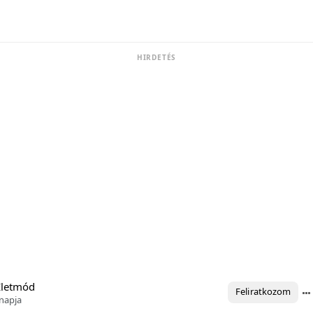
HIRDETÉS
Életmód
Feliratkozom
napja