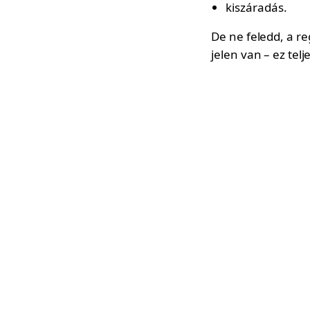
kiszáradás.
De ne feledd, a r
jelen van – ez tel