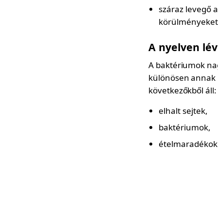
száraz levegő a
körülményeket
A nyelven lé
A baktériumok na
különösen annak h
következőkből áll:
elhalt sejtek,
baktériumok,
ételmaradékok. 