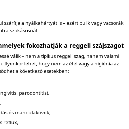
l szárítja a nyálkahártyát is – ezért bulik vagy vacsorák
bb a szokásosnál.
amelyek fokozhatják a reggeli szájszagot
essé válik – nem a tipikus reggeli szag, hanem valami
. Ilyenkor lehet, hogy nem az étel vagy a higiénia az
ősödhet a következő esetekben:
,
ngivitis, parodontitis),
,
dás és mandulakövek,
 reflux,