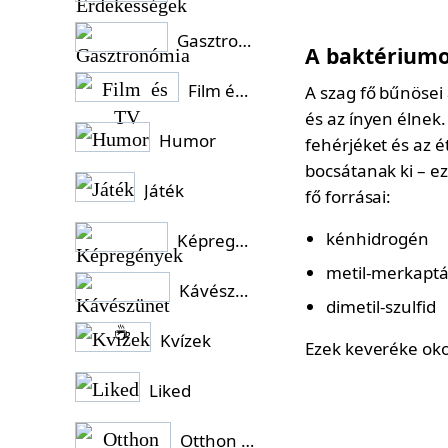
Gasztronómia
A baktériumo
Film és TV
A szag fő bűnösei
és az ínyen élnek.
Humor
fehérjéket és az 
bocsátanak ki – ez
Játék
fő forrásai:
kénhidrogén
Képregények
metil-merkapt
Kávészünet ☕
dimetil-szulfid
Kvízek
Ezek keveréke okoz
Liked
Otthon és Kert