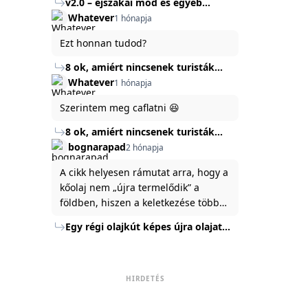
v2.0 – éjszakai mód és egyéb
mert ég és föld lesz a különbség a
Köszönöm ha válaszoltok.
fejlesztések
Whatever
1 hónapja
jelenlegi rendszer és az új között -
legfőképpen egyébként épp
Ezt honnan tudod?
tartalomkészítési szempontból! :)
8 ok, amiért nincsenek turisták
Törökország Fekete-tenger felőli
Whatever
1 hónapja
partján
Szerintem meg caflatni 😆
8 ok, amiért nincsenek turisták
Törökország Fekete-tenger felőli
bognarapad
2 hónapja
partján
A cikk helyesen rámutat arra, hogy a
kőolaj nem „újra termelődik” a
földben, hiszen a keletkezése több
millió év alatt zajlik. Az USA
Egy régi olajkút képes újra olajat
Energiaügyi Minisztériuma szerint a
termelni?
kitermelt mennyiség mindössze tíz
százaléka jut a felszínre, a többi a
kőzetben marad. A
HIRDETÉS
nyomáskülönbség kiegyenlítődik,