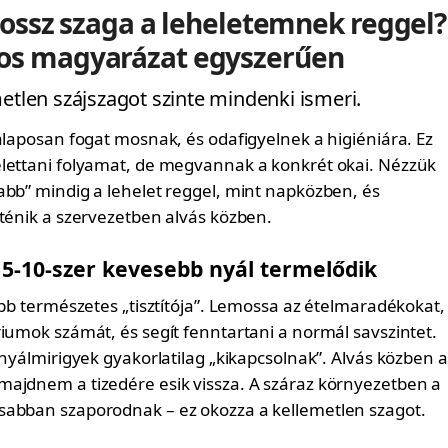
rossz szaga a leheletemnek reggel?
s magyarázat egyszerűen
metlen szájszagot szinte mindenki ismeri.
alaposan fogat mosnak, és odafigyelnek a higiéniára. Ez
lettani folyamat, de megvannak a konkrét okai. Nézzük
abb” mindig a lehelet reggel, mint napközben, és
rténik a szervezetben alvás közben.
 5-10-szer kevesebb nyál termelődik
őbb természetes „tisztítója”. Lemossa az ételmaradékokat,
riumok számát, és segít fenntartani a normál savszintet.
 nyálmirigyek gyakorlatilag „kikapcsolnak”. Alvás közben a
ajdnem a tizedére esik vissza. A száraz környezetben a
abban szaporodnak – ez okozza a kellemetlen szagot.