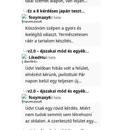
talál szemet alapon, van olyan
állítása ami igaznak illik rám.
Ez a 8 kérdéses japán teszt
hibátlanul feltárja az igazságot
foxymaxy6
3 hete
rólad
Köszönöm szépen a gyors és
kielégítő választ. Természetesen
ráér a tartalom készítés..
v2.0 – éjszakai mód és egyéb
fejlesztések
LikedHu
4 hete
Üdv! Valóban hibás volt a felület,
elnézést kérünk, javítottuk! Pár
napon belül egy teljesen új
platformon fogjuk elindítani a
v2.0 – éjszakai mód és egyéb
weboldal legújabb, 3.0-ás verzióját,
fejlesztések
foxymaxy6
4 hete
és vélhetően ez zavart be kicsit.Egy
baráti megjegyzés: ha nem fontos
Üdv! Csak egy rövid kérdés. Miért
és tud várni néhány napot a
nem tudok semmit sem létrehozni
tartalom, amit készíteni
az oldalon. A szerkesztő felület egy
szeretnél, inkább várj néhány napot,
katyvasz ,ahogy nálam megjelenik..