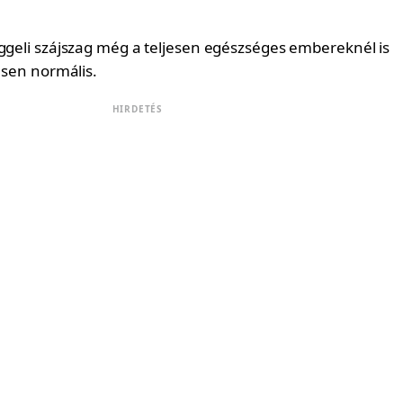
eggeli szájszag még a teljesen egészséges embereknél is
jesen normális.
HIRDETÉS