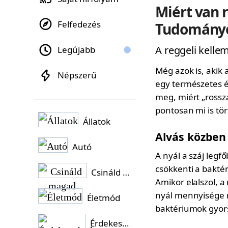
Miért van 
Felfedezés
Tudományo
A reggeli kelle
Legújabb
Még azok is, akik 
Népszerű
egy természetes é
meg, miért „rossz
pontosan mi is tö
Állatok
Alvás közben
Autó
A nyál a száj legf
csökkenti a bakté
Csináld magad
Amikor elalszol, a
nyál mennyisége m
Életmód
baktériumok gyors
Érdekességek