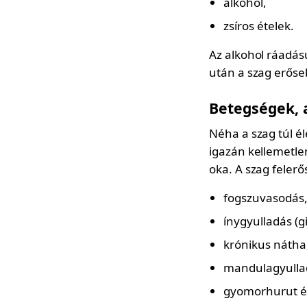
alkohol,
zsíros ételek.
Az alkohol ráadásu
után a szag erőse
Betegségek, 
Néha a szag túl él
igazán kellemetlen
oka. A szag feler
fogszuvasodás
ínygyulladás (gi
krónikus nátha
mandulagyulla
gyomorhurut és