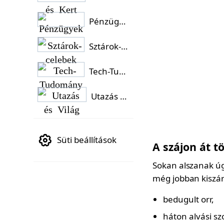
Pénzügyek
Sztárok-celebek
Tech-Tudomány
Utazás és Világ
Süti beállítások
A szájon át t
Sokan alszanak úg
még jobban kiszár
bedugult orr,
háton alvási sz