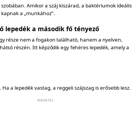
 szobában. Amikor a száj kiszárad, a baktériumok ideális
 kapnak a „munkához”.
vő lepedék a második fő tényező
gy része nem a fogakon található, hanem a nyelven,
átsó részén. Itt képződik egy fehéres lepedék, amely a
Ha a lepedék vastag, a reggeli szájszag is erősebb lesz.
HIRDETÉS