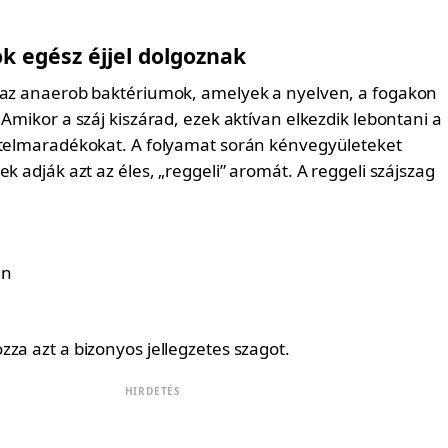
k egész éjjel dolgoznak
 az anaerob baktériumok, amelyek a nyelven, a fogakon
 Amikor a száj kiszárad, ezek aktívan elkezdik lebontani a
ételmaradékokat. A folyamat során kénvegyületeket
ek adják azt az éles, „reggeli” aromát. A reggeli szájszag
án
za azt a bizonyos jellegzetes szagot.
HIRDETÉS