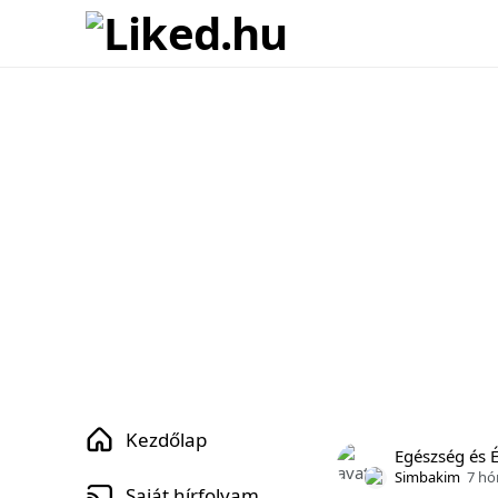
Kezdőlap
Egészség és 
Simbakim
7 hó
Saját hírfolyam