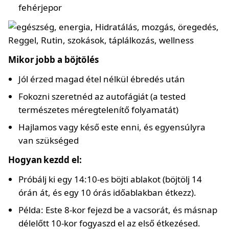
fehérjepor
Mikor jobb a böjtölés
Jól érzed magad étel nélkül ébredés után
Fokozni szeretnéd az autofágiát (a tested
természetes méregtelenítő folyamatát)
Hajlamos vagy késő este enni, és egyensúlyra
van szükséged
Hogyan kezdd el:
Próbálj ki egy 14:10-es böjti ablakot (böjtölj 14
órán át, és egy 10 órás időablakban étkezz).
Példa: Este 8-kor fejezd be a vacsorát, és másnap
délelőtt 10-kor fogyaszd el az első étkezésed.