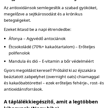
Az antioxidánsok semlegesítik a szabad gyököket,
megelőzve a sejtkárosodást és a krónikus
betegségeket.
Ezeket iktasd be a napi étrendedbe:
Áfonya – Agyvédő antociánok
Étcsokoládé (70%+ kakaótartalom) – Erőteljes
polifenolok
Mandula és dió – E-vitamin a bőr védelméért
Gyors megoldást keresel? Próbáld ki az éjszakára
beáztatott zabpelyhet (overnight oats) chiamaggal
és kakaóbabtörettel – ezek erőteljes fehérje-, rost- és
antioxidánsforrások.
A táplálékkiegészítő, amit a legtöbben