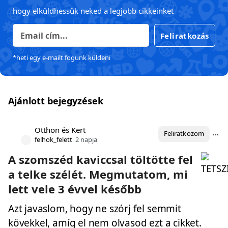
hogy elküldhessük neked a legjobb cikkeinket
Feliratkozás
*heti egy e-mailt fogunk küldeni
Ajánlott bejegyzések
Otthon és Kert
Feliratkozom
felhok_felett
2 napja
A szomszéd kaviccsal töltötte fel
a telke szélét. Megmutatom, mi
lett vele 3 évvel később
Azt javaslom, hogy ne szórj fel semmit
kövekkel, amíg el nem olvasod ezt a cikket.