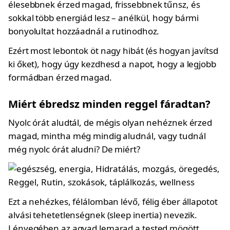
élesebbnek érzed magad, frissebbnek tűnsz, és
sokkal több energiád lesz – anélkül, hogy bármi
bonyolultat hozzáadnál a rutinodhoz.
Ezért most lebontok öt nagy hibát (és hogyan javítsd
ki őket), hogy úgy kezdhesd a napot, hogy a legjobb
formádban érzed magad.
Miért ébredsz minden reggel fáradtan?
Nyolc órát aludtál, de mégis olyan nehéznek érzed
magad, mintha még mindig aludnál, vagy tudnál
még nyolc órát aludni? De miért?
Ezt a nehézkes, félálomban lévő, félig éber állapotot
alvási tehetetlenségnek (sleep inertia) nevezik.
Lényegében az agyad lemarad a tested mögött.