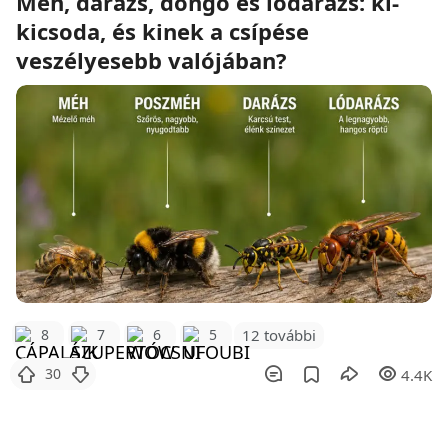
Méh, darázs, dongó és lódarázs: ki-
kicsoda, és kinek a csípése
veszélyesebb valójában?
12 további
8
7
6
5
30
4.4K