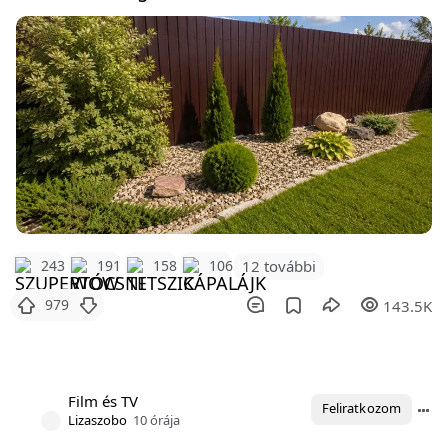
12 további
243
191
158
106
979
143.5K
Film és TV
Feliratkozom
Lizaszobo
10 órája