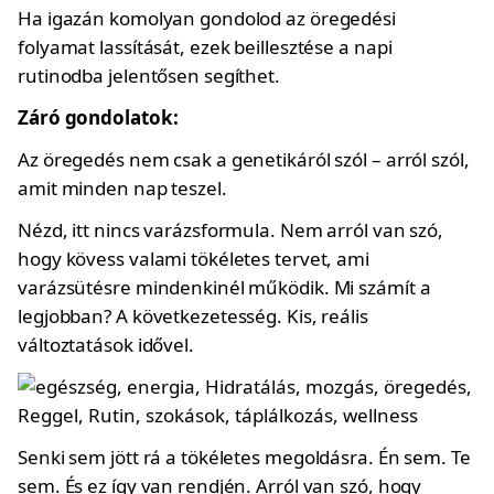
Ha igazán komolyan gondolod az öregedési
folyamat lassítását, ezek beillesztése a napi
rutinodba jelentősen segíthet.
Záró gondolatok:
Az öregedés nem csak a genetikáról szól – arról szól,
amit minden nap teszel.
Nézd, itt nincs varázsformula. Nem arról van szó,
hogy kövess valami tökéletes tervet, ami
varázsütésre mindenkinél működik. Mi számít a
legjobban? A következetesség. Kis, reális
változtatások idővel.
Senki sem jött rá a tökéletes megoldásra. Én sem. Te
sem. És ez így van rendjén. Arról van szó, hogy