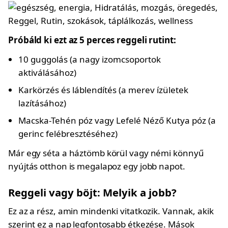
Próbáld ki ezt az 5 perces reggeli rutint:
10 guggolás (a nagy izomcsoportok
aktiválásához)
Karkörzés és láblendítés (a merev ízületek
lazításához)
Macska-Tehén póz vagy Lefelé Néző Kutya póz (a
gerinc felébresztéséhez)
Már egy séta a háztömb körül vagy némi könnyű
nyújtás otthon is megalapoz egy jobb napot.
Reggeli vagy böjt: Melyik a jobb?
Ez az a rész, amin mindenki vitatkozik. Vannak, akik
szerint ez a nap legfontosabb étkezése. Mások