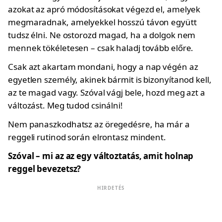
azokat az apró módosításokat végezd el, amelyek
megmaradnak, amelyekkel hosszú távon együtt
tudsz élni. Ne ostorozd magad, ha a dolgok nem
mennek tökéletesen – csak haladj tovább előre.
Csak azt akartam mondani, hogy a nap végén az
egyetlen személy, akinek bármit is bizonyítanod kell,
az te magad vagy. Szóval vágj bele, hozd meg azt a
változást. Meg tudod csinálni!
Nem panaszkodhatsz az öregedésre, ha már a
reggeli rutinod során elrontasz mindent.
Szóval – mi az az egy változtatás, amit holnap
reggel bevezetsz?
HIRDETÉS