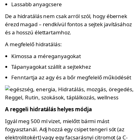
Lassabb anyagcsere
De a hidratálás nem csak arról szól, hogy ébernek
érezd magad – rendkívül fontos a sejtek javításához
és a hosszú élettartamhoz.
A megfelelő hidratálás:
Kimossa a méreganyagokat
Tápanyagokat szállít a sejtekhez
Fenntartja az agy és a bőr megfelelő működését
A reggeli hidratálás helyes módja
Igyál meg 500 ml vizet, mielőtt bármi mást
fogyasztanál. Adj hozzá egy csipet tengeri sót (az
elektrolitokért) vagy egy facsarásnyi citromot (a C-