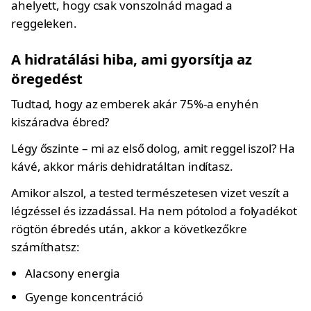
ahelyett, hogy csak vonszolnád magad a
reggeleken.
A hidratálási hiba, ami gyorsítja az
öregedést
Tudtad, hogy az emberek akár 75%-a enyhén
kiszáradva ébred?
Légy őszinte – mi az első dolog, amit reggel iszol? Ha
kávé, akkor máris dehidratáltan indítasz.
Amikor alszol, a tested természetesen vizet veszít a
légzéssel és izzadással. Ha nem pótolod a folyadékot
rögtön ébredés után, akkor a következőkre
számíthatsz:
Alacsony energia
Gyenge koncentráció