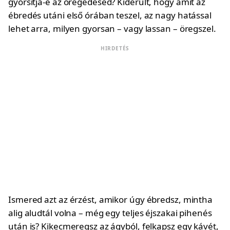
gyorsítja-e az öregedésed? Kiderült, hogy amit az
ébredés utáni első órában teszel, az nagy hatással
lehet arra, milyen gyorsan – vagy lassan – öregszel.
HIRDETÉS
Ismered azt az érzést, amikor úgy ébredsz, mintha
alig aludtál volna – még egy teljes éjszakai pihenés
után is? Kikecmeregsz az ágyból, felkapsz egy kávét,