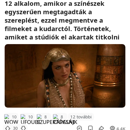
12 alkalom, amikor a színészek
egyszerűen megtagadták a
szereplést, ezzel megmentve a
filmeket a kudarctól. Történetek,
amiket a stúdiók el akartak titkolni
12 további
10
10
8
8
30
4.4K