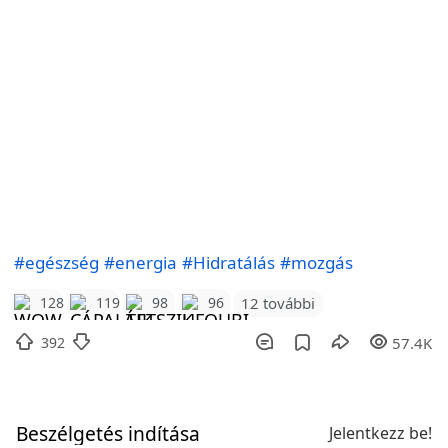
#egészség
#energia
#Hidratálás
#mozgás
12 további
128
119
98
96
392
57.4K
Beszélgetés indítása
Jelentkezz be!