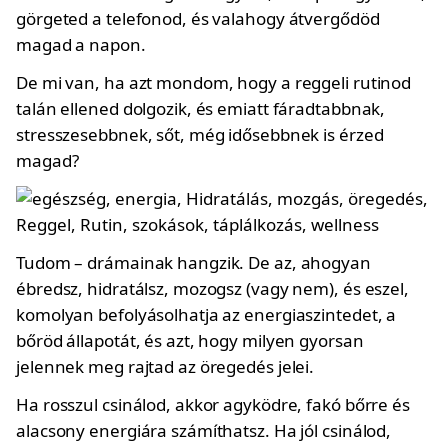
görgeted a telefonod, és valahogy átvergődöd
magad a napon.
De mi van, ha azt mondom, hogy a reggeli rutinod
talán ellened dolgozik, és emiatt fáradtabbnak,
stresszesebbnek, sőt, még idősebbnek is érzed
magad?
Tudom – drámainak hangzik. De az, ahogyan
ébredsz, hidratálsz, mozogsz (vagy nem), és eszel,
komolyan befolyásolhatja az energiaszintedet, a
bőröd állapotát, és azt, hogy milyen gyorsan
jelennek meg rajtad az öregedés jelei.
Ha rosszul csinálod, akkor agyködre, fakó bőrre és
alacsony energiára számíthatsz. Ha jól csinálod,