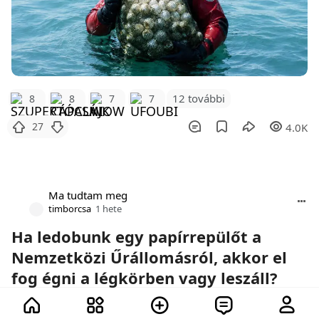
12 további
8
8
7
7
27
4.0K
Ma tudtam meg
timborcsa
1 hete
Ha ledobunk egy papírrepülőt a
Nemzetközi Űrállomásról, akkor el
fog égni a légkörben vagy leszáll?
Űrhajók, papírrepülők és a fizika törvényei.