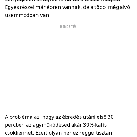
Egyes részei már ébren vannak, de a többi még alvó
üzemmódban van.
HIRDETÉS
A probléma az, hogy az ébredés utáni első 30
percben az agyműködésed akár 30%-kal is
csökkenhet. Ezért olyan nehéz reggel tisztán