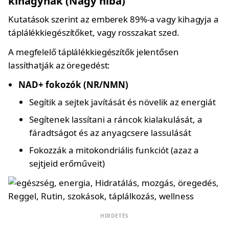
kihagynak (Nagy hiba)
Kutatások szerint az emberek 89%-a vagy kihagyja a
táplálékkiegészítőket, vagy rosszakat szed.
A megfelelő táplálékkiegészítők jelentősen
lassíthatják az öregedést:
NAD+ fokozók (NR/NMN)
Segítik a sejtek javítását és növelik az energiát
Segítenek lassítani a ráncok kialakulását, a
fáradtságot és az anyagcsere lassulását
Fokozzák a mitokondriális funkciót (azaz a
sejtjeid erőműveit)
HIRDETÉS