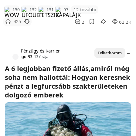
12 további
150
132
131
97
425
2
62.2K
Pénzügy és Karrier
Feliratkozom
igor93
13 órája
A 6 legjobban fizető állás,amiről még
soha nem hallottál: Hogyan keresnek
pénzt a legfurcsább szakterületeken
dolgozó emberek