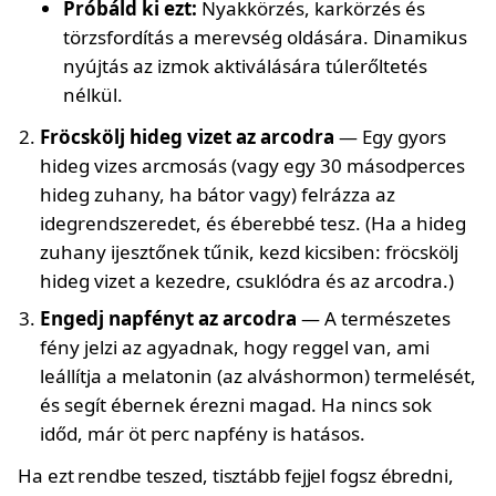
Próbáld ki ezt:
Nyakkörzés, karkörzés és
törzsfordítás a merevség oldására. Dinamikus
nyújtás az izmok aktiválására túlerőltetés
nélkül.
Fröcskölj hideg vizet az arcodra
— Egy gyors
hideg vizes arcmosás (vagy egy 30 másodperces
hideg zuhany, ha bátor vagy) felrázza az
idegrendszeredet, és éberebbé tesz. (Ha a hideg
zuhany ijesztőnek tűnik, kezd kicsiben: fröcskölj
hideg vizet a kezedre, csuklódra és az arcodra.)
Engedj napfényt az arcodra
— A természetes
fény jelzi az agyadnak, hogy reggel van, ami
leállítja a melatonin (az alváshormon) termelését,
és segít ébernek érezni magad. Ha nincs sok
időd, már öt perc napfény is hatásos.
Ha ezt rendbe teszed, tisztább fejjel fogsz ébredni,