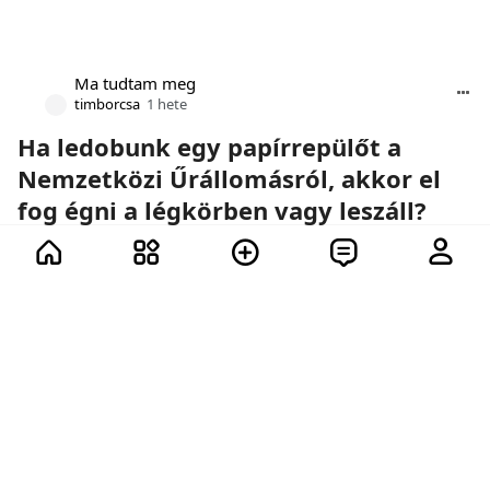
Ma tudtam meg
timborcsa
1 hete
Ha ledobunk egy papírrepülőt a
Nemzetközi Űrállomásról, akkor el
fog égni a légkörben vagy leszáll?
Űrhajók, papírrepülők és a fizika törvényei.