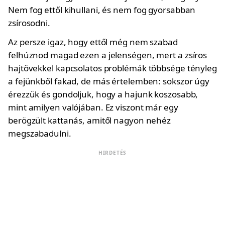
Nem fog ettől kihullani, és nem fog gyorsabban
zsírosodni.
Az persze igaz, hogy ettől még nem szabad
felhúznod magad ezen a jelenségen, mert a zsíros
hajtövekkel kapcsolatos problémák többsége tényleg
a fejünkből fakad, de más értelemben: sokszor úgy
érezzük és gondoljuk, hogy a hajunk koszosabb,
mint amilyen valójában. Ez viszont már egy
berögzült kattanás, amitől nagyon nehéz
megszabadulni.
HIRDETÉS