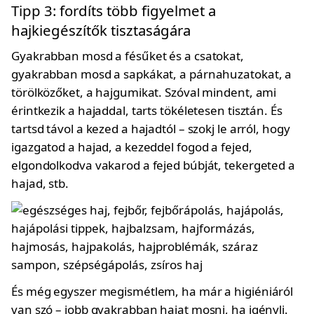
Tipp 3: fordíts több figyelmet a
hajkiegészítők tisztaságára
Gyakrabban mosd a fésűket és a csatokat,
gyakrabban mosd a sapkákat, a párnahuzatokat, a
törölközőket, a hajgumikat. Szóval mindent, ami
érintkezik a hajaddal, tarts tökéletesen tisztán. És
tartsd távol a kezed a hajadtól – szokj le arról, hogy
igazgatod a hajad, a kezeddel fogod a fejed,
elgondolkodva vakarod a fejed búbját, tekergeted a
hajad, stb.
És még egyszer megismétlem, ha már a higiéniáról
van szó – jobb gyakrabban hajat mosni, ha igényli.