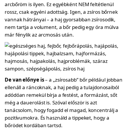
arcbőröm is ilyen. Ez egyébként NEM feltétlenül
rossz, csak egyéni adottság. Igen, a zsíros bőrnek
vannak hátrányai – a haj gyorsabban zsírosodik,
nem tartja a volument, a bőr pedig egy óra múlva
már fénylik az arcmosás után.
De van előnye is
– a „zsírosabb” bőr például jobban
ellenáll a ráncoknak, a haj pedig a tulajdonosaiból
adódóan remekül bírja a festést, a formázást, sőt
még a dauerolást is. Szóval először is azt
tanácsolom, hogy fogadd el magad, koncentrálj a
pozitívumokra. És használd a tippeket, hogy a
bőrödet kordában tartsd.