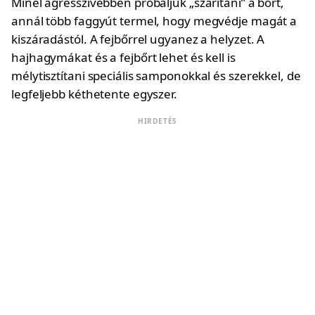
Minél agresszívebben próbáljuk „szárítani” a bőrt,
annál több faggyút termel, hogy megvédje magát a
kiszáradástól. A fejbőrrel ugyanez a helyzet. A
hajhagymákat és a fejbőrt lehet és kell is
mélytisztítani speciális samponokkal és szerekkel, de
legfeljebb kéthetente egyszer.
HIRDETÉS