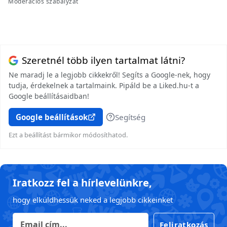
Moderációs szabályzat
Szeretnél több ilyen tartalmat látni?
Ne maradj le a legjobb cikkekről! Segíts a Google-nek, hogy
tudja, érdekelnek a tartalmaink. Pipáld be a Liked.hu-t a
Google beállításaidban!
Google beállítások
Segítség
Ezt a beállítást bármikor módosíthatod.
Iratkozz fel a hírlevelünkre,
hogy elküldhessük neked a legjobb cikkeinket
Feliratkozás