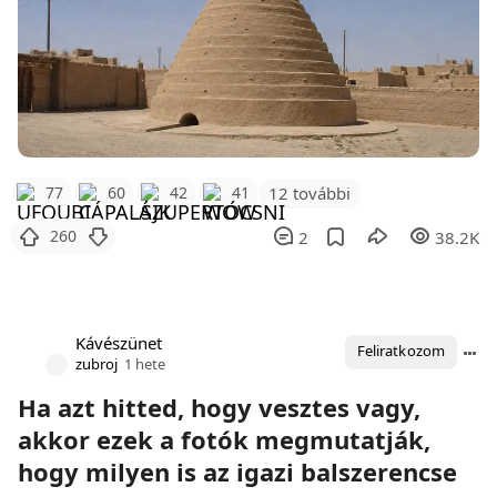
12 további
77
60
42
41
260
2
38.2K
Kávészünet
Feliratkozom
zubroj
1 hete
Ha azt hitted, hogy vesztes vagy,
akkor ezek a fotók megmutatják,
hogy milyen is az igazi balszerencse