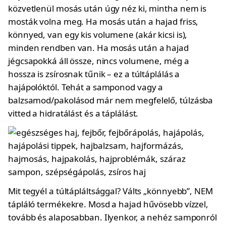
közvetlenül mosás után úgy néz ki, mintha nem is
mosták volna meg. Ha mosás után a hajad friss,
könnyed, van egy kis volumene (akár kicsi is),
minden rendben van. Ha mosás után a hajad
jégcsapokká áll össze, nincs volumene, még a
hossza is zsírosnak tűnik – ez a túltáplálás a
hajápolóktól. Tehát a samponod vagy a
balzsamod/pakolásod már nem megfelelő, túlzásba
vitted a hidratálást és a táplálást.
Mit tegyél a túltápláltsággal? Válts „könnyebb”, NEM
tápláló termékekre. Mosd a hajad hűvösebb vízzel,
tovább és alaposabban. Ilyenkor, a nehéz samponról