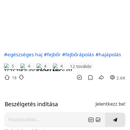
#egészséges haj
#fejbőr
#fejbőrápolás
#hajápolás
12 további
5
4
4
4
18
2.6K
Beszélgetés indítása
Jelentkezz be!