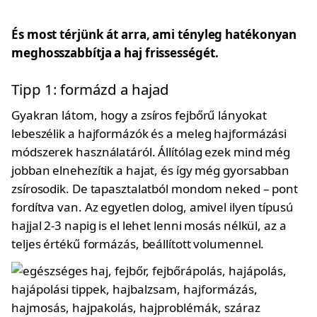
És most térjünk át arra, ami tényleg hatékonyan
meghosszabbítja a haj frissességét.
Tipp 1: formázd a hajad
Gyakran látom, hogy a zsíros fejbőrű lányokat
lebeszélik a hajformázók és a meleg hajformázási
módszerek használatáról. Állítólag ezek mind még
jobban elnehezítik a hajat, és így még gyorsabban
zsírosodik. De tapasztalatból mondom neked – pont
fordítva van. Az egyetlen dolog, amivel ilyen típusú
hajjal 2-3 napig is el lehet lenni mosás nélkül, az a
teljes értékű formázás, beállított volumennel.