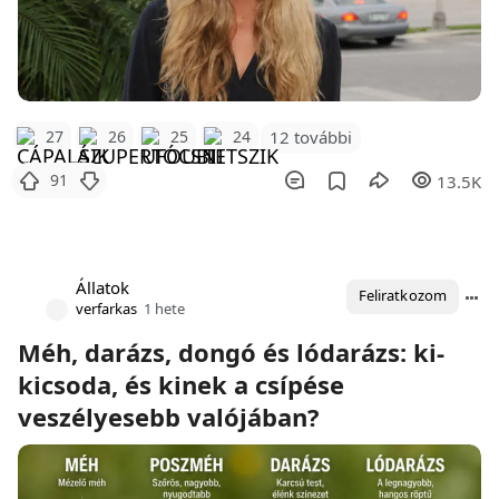
12 további
27
26
25
24
91
13.5K
Állatok
Feliratkozom
verfarkas
1 hete
Méh, darázs, dongó és lódarázs: ki-
kicsoda, és kinek a csípése
veszélyesebb valójában?