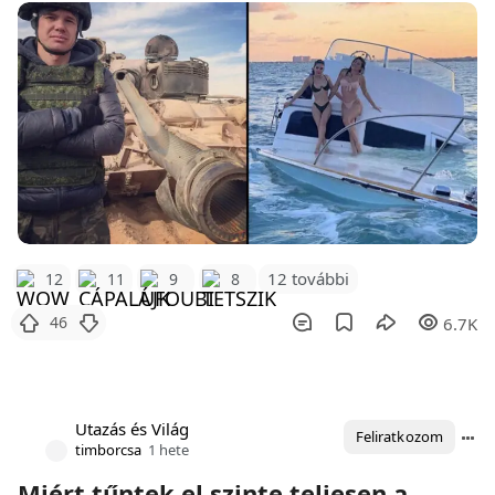
12 további
12
11
9
8
46
6.7K
Utazás és Világ
Feliratkozom
timborcsa
1 hete
Miért tűntek el szinte teljesen a