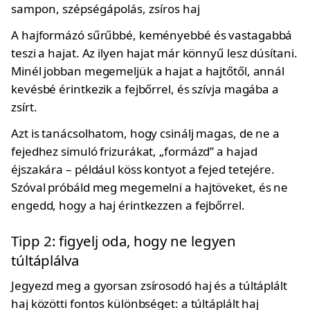
A hajformázó sűrűbbé, keményebbé és vastagabbá
teszi a hajat. Az ilyen hajat már könnyű lesz dúsítani.
Minél jobban megemeljük a hajat a hajtőtől, annál
kevésbé érintkezik a fejbőrrel, és szívja magába a
zsírt.
Azt is tanácsolhatom, hogy csinálj magas, de ne a
fejedhez simuló frizurákat, „formázd” a hajad
éjszakára – például köss kontyot a fejed tetejére.
Szóval próbáld meg megemelni a hajtöveket, és ne
engedd, hogy a haj érintkezzen a fejbőrrel.
Tipp 2: figyelj oda, hogy ne legyen
túltáplálva
Jegyezd meg a gyorsan zsírosodó haj és a túltáplált
haj közötti fontos különbséget: a túltáplált haj