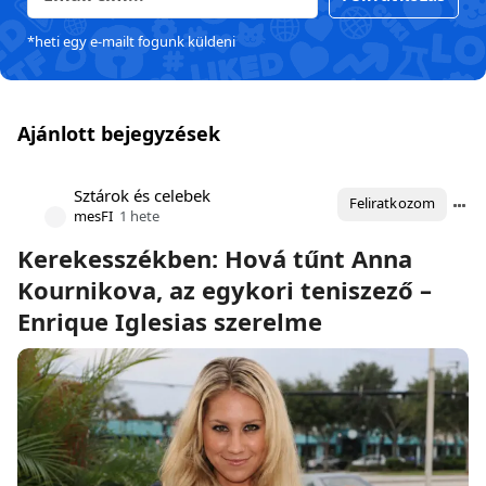
*heti egy e-mailt fogunk küldeni
Ajánlott bejegyzések
Sztárok és celebek
Feliratkozom
mesFI
1 hete
Kerekesszékben: Hová tűnt Anna
Kournikova, az egykori teniszező –
Enrique Iglesias szerelme