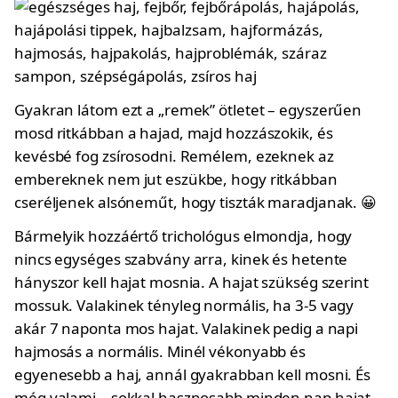
Gyakran látom ezt a „remek” ötletet – egyszerűen
mosd ritkábban a hajad, majd hozzászokik, és
kevésbé fog zsírosodni. Remélem, ezeknek az
embereknek nem jut eszükbe, hogy ritkábban
cseréljenek alsóneműt, hogy tiszták maradjanak. 😀
Bármelyik hozzáértő trichológus elmondja, hogy
nincs egységes szabvány arra, kinek és hetente
hányszor kell hajat mosnia. A hajat szükség szerint
mossuk. Valakinek tényleg normális, ha 3-5 vagy
akár 7 naponta mos hajat. Valakinek pedig a napi
hajmosás a normális. Minél vékonyabb és
egyenesebb a haj, annál gyakrabban kell mosni. És
még valami – sokkal hasznosabb minden nap hajat