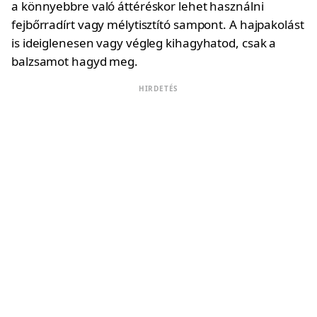
a könnyebbre való áttéréskor lehet használni
fejbőrradírt vagy mélytisztító sampont. A hajpakolást
is ideiglenesen vagy végleg kihagyhatod, csak a
balzsamot hagyd meg.
HIRDETÉS