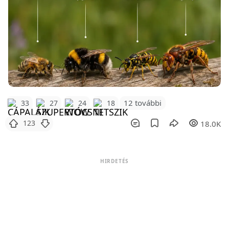
12 további
33
27
24
18
123
18.0K
HIRDETÉS