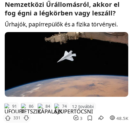
Nemzetközi Űrállomásról, akkor el
fog égni a légkörben vagy leszáll?
Űrhajók, papírrepülők és a fizika törvényei.
12 további
91
86
84
74
331
3
48.5K