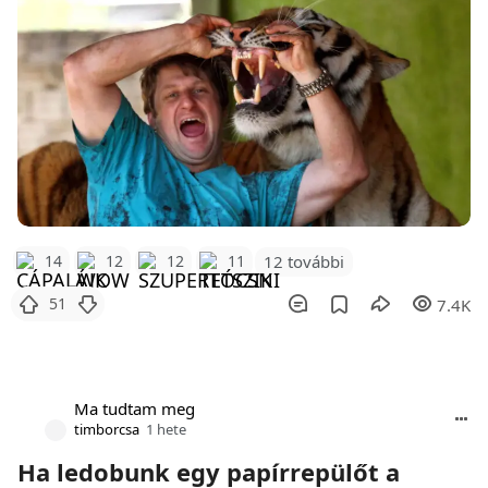
12 további
14
12
12
11
51
7.4K
Ma tudtam meg
timborcsa
1 hete
Ha ledobunk egy papírrepülőt a