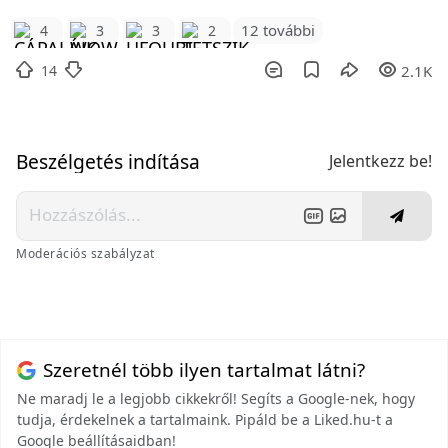
12 további
4
3
3
2
14
2.1K
Beszélgetés indítása
Jelentkezz be!
Moderációs szabályzat
Szeretnél több ilyen tartalmat látni?
Ne maradj le a legjobb cikkekről! Segíts a Google-nek, hogy
tudja, érdekelnek a tartalmaink. Pipáld be a Liked.hu-t a
Google beállításaidban!