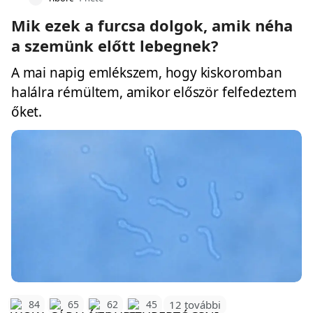
Mik ezek a furcsa dolgok, amik néha
a szemünk előtt lebegnek?
A mai napig emlékszem, hogy kiskoromban
halálra rémültem, amikor először felfedeztem
őket.
12 további
84
65
62
45