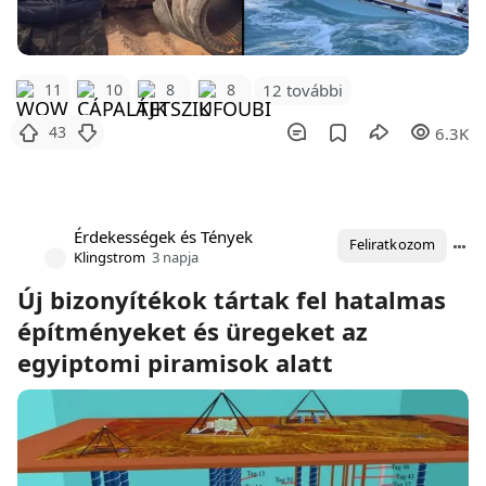
12 további
11
10
8
8
43
6.3K
Érdekességek és Tények
Feliratkozom
Klingstrom
3 napja
Új bizonyítékok tártak fel hatalmas
építményeket és üregeket az
egyiptomi piramisok alatt