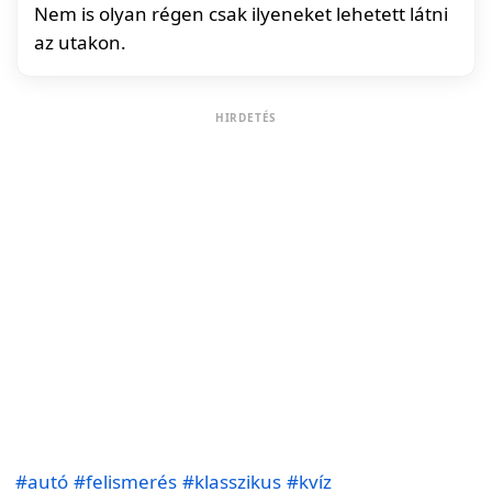
Nem is olyan régen csak ilyeneket lehetett látni
az utakon.
HIRDETÉS
#autó
#felismerés
#klasszikus
#kvíz