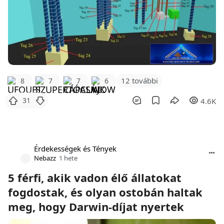
12 további
8
7
7
6
31
4.6K
Érdekességek és Tények
Nebazz
1 hete
5 férfi, akik vadon élő állatokat
fogdostak, és olyan ostobán haltak
meg, hogy Darwin-díjat nyertek