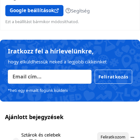
Google beállítások
Segítség
Ezt a beállítást bármikor módosíthatod.
Iratkozz fel a hírlevelünkre,
hogy elküldhessük neked a legjobb cikkeinket
Feliratkozás
*heti egy e-mailt fogunk küldeni
Ajánlott bejegyzések
Sztárok és celebek
Feliratkozom