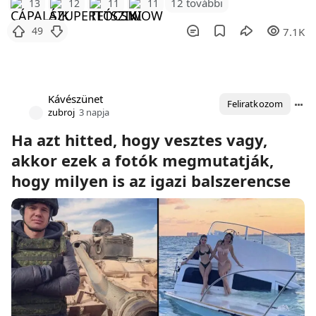
12 további
13
12
11
11
49
7.1K
Kávészünet
Feliratkozom
zubroj
3 napja
Ha azt hitted, hogy vesztes vagy,
akkor ezek a fotók megmutatják,
hogy milyen is az igazi balszerencse