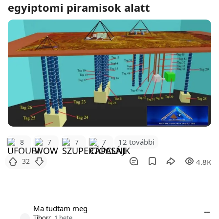
egyiptomi piramisok alatt
12 további
8
7
7
7
32
4.8K
Ma tudtam meg
Tiborc
1 hete