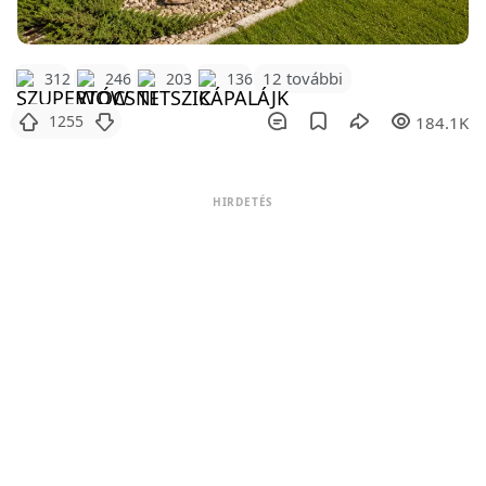
12 további
312
246
203
136
1255
184.1K
HIRDETÉS