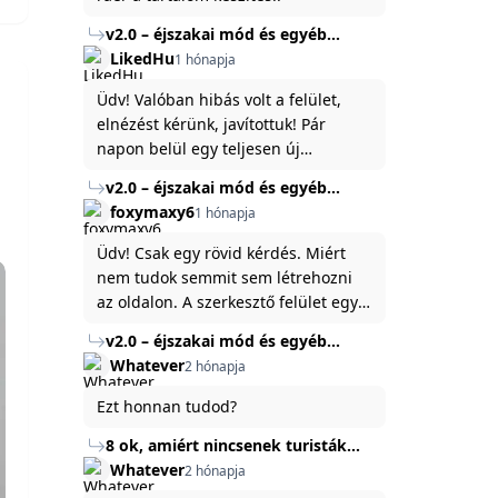
v2.0 – éjszakai mód és egyéb
fejlesztések
LikedHu
1 hónapja
Üdv! Valóban hibás volt a felület,
elnézést kérünk, javítottuk! Pár
napon belül egy teljesen új
platformon fogjuk elindítani a
v2.0 – éjszakai mód és egyéb
weboldal legújabb, 3.0-ás verzióját,
fejlesztések
foxymaxy6
1 hónapja
és vélhetően ez zavart be kicsit.Egy
baráti megjegyzés: ha nem fontos
Üdv! Csak egy rövid kérdés. Miért
és tud várni néhány napot a
nem tudok semmit sem létrehozni
tartalom, amit készíteni
az oldalon. A szerkesztő felület egy
szeretnél, inkább várj néhány napot,
katyvasz ,ahogy nálam megjelenik..
v2.0 – éjszakai mód és egyéb
mert ég és föld lesz a különbség a
Köszönöm ha válaszoltok.
fejlesztések
Whatever
2 hónapja
jelenlegi rendszer és az új között -
legfőképpen egyébként épp
Ezt honnan tudod?
tartalomkészítési szempontból! :)
8 ok, amiért nincsenek turisták
Törökország Fekete-tenger felőli
Whatever
2 hónapja
partján