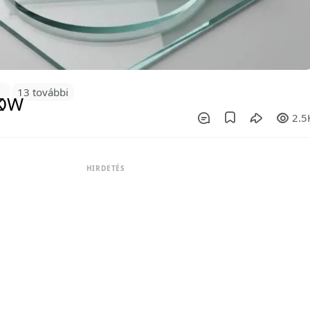
4
13 további
2.5
HIRDETÉS