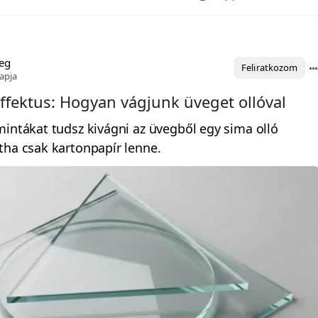
eg
Feliratkozom
apja
ffektus: Hogyan vágjunk üveget ollóval
mintákat tudsz kivágni az üvegből egy sima olló
tha csak kartonpapír lenne.