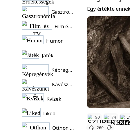
Egy értéktelennek
Gasztronómia
Film és TV
Humor
Játék
Képregények
Kávészünet ☕
Kvízek
Liked
90
74
Otthon és Kert
260