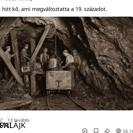
 hitt kő, ami megváltoztatta a 19. századot.
72
13 további
38.1