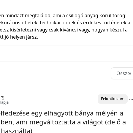
 mindazt megtalálod, ami a csillogó anyag körül forog:
ekorációs ötletek, technikai tippek és érdekes történetek a
etsz kísérletezni vagy csak kíváncsi vagy, hogyan készül a
t jó helyen jársz.
eg
Feliratkozom
napja
felfedezése egy elhagyott bánya mélyén a
ben, ami megváltoztatta a világot (de ő a
használta)