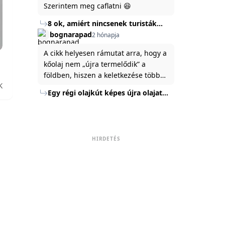
Szerintem meg caflatni 😆
8 ok, amiért nincsenek turisták
Törökország Fekete-tenger felőli
bognarapad
2 hónapja
partján
A cikk helyesen rámutat arra, hogy a
kőolaj nem „újra termelődik” a
földben, hiszen a keletkezése több
K
millió év alatt zajlik. Az USA
Egy régi olajkút képes újra olajat
Energiaügyi Minisztériuma szerint a
termelni?
kitermelt mennyiség mindössze tíz
százaléka jut a felszínre, a többi a
kőzetben marad. A
HIRDETÉS
nyomáskülönbség kiegyenlítődik,
amikor a kitermelést leállítják, így a
szomszédos rétegek lassan
áramoltatják az olajat a kút felé.
Emellett a hidraulikus
rétegrepesztés és a vízszintes fúrás
új technológiák jelentősen
megnövelték a régi kutak