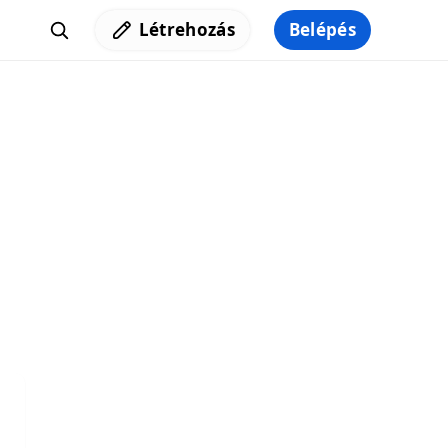
Létrehozás
Belépés
Iratkozz fel a hírlevelünkre,
hogy elküldhessük neked a legjobb