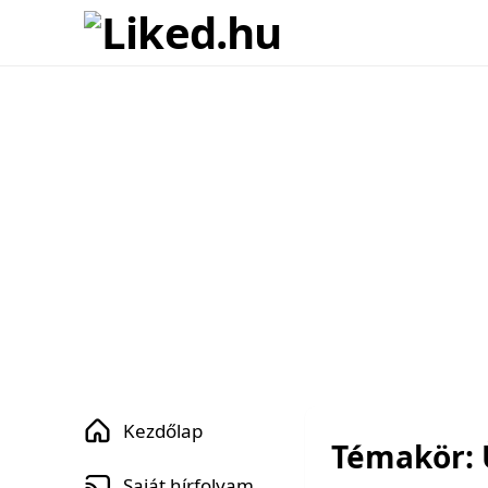
Kezdőlap
Témakör:
Saját hírfolyam