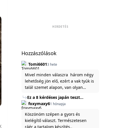
HIRDETÉS
Hozzászólások
Tomi6601
3 hete
Mivel minden válaszra három négy
lehetőség jön elő, ezért a vak tyúk is
talál szemet alapon, van olyan
állítása ami igaznak illik rám.
Ez a 8 kérdéses japán teszt
hibátlanul feltárja az igazságot
foxymaxy6
1 hónapja
rólad
Köszönöm szépen a gyors és
kielégítő választ. Természetesen
K
ráér a tartalom készítés..