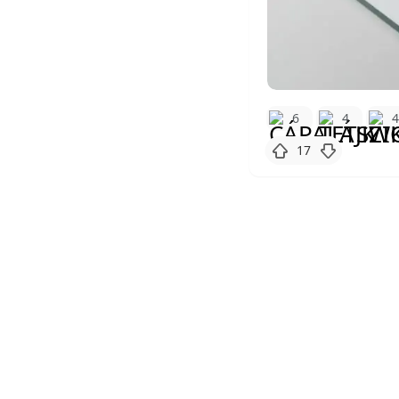
6
4
17