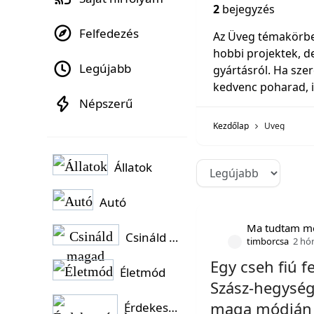
2
bejegyzés
Felfedezés
Az Üveg témakörben
hobbi projektek, d
Legújabb
gyártásról. Ha szer
kedvenc poharad, it
Népszerű
Kezdőlap
Üveg
Állatok
Autó
Ma tudtam m
Csináld magad
timborcsa
2 hó
Egy cseh fiú 
Életmód
Szász-hegység
maga módján 
Érdekességek