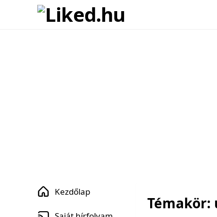
Kezdőlap
Témakör: u
Saját hírfolyam