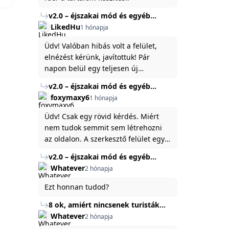
v2.0 – éjszakai mód és egyéb
fejlesztések
LikedHu
1 hónapja
Üdv! Valóban hibás volt a felület,
elnézést kérünk, javítottuk! Pár
napon belül egy teljesen új
platformon fogjuk elindítani a
v2.0 – éjszakai mód és egyéb
weboldal legújabb, 3.0-ás verzióját,
fejlesztések
foxymaxy6
1 hónapja
és vélhetően ez zavart be kicsit.Egy
baráti megjegyzés: ha nem fontos
Üdv! Csak egy rövid kérdés. Miért
és tud várni néhány napot a
nem tudok semmit sem létrehozni
tartalom, amit készíteni
az oldalon. A szerkesztő felület egy
szeretnél, inkább várj néhány napot,
katyvasz ,ahogy nálam megjelenik..
v2.0 – éjszakai mód és egyéb
mert ég és föld lesz a különbség a
Köszönöm ha válaszoltok.
fejlesztések
Whatever
2 hónapja
jelenlegi rendszer és az új között -
legfőképpen egyébként épp
Ezt honnan tudod?
tartalomkészítési szempontból! :)
8 ok, amiért nincsenek turisták
Törökország Fekete-tenger felőli
Whatever
2 hónapja
partján