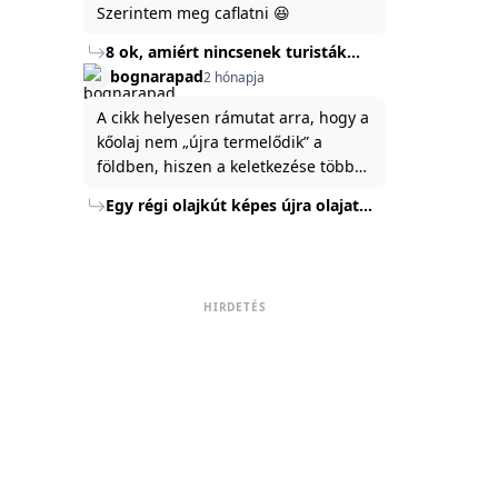
Szerintem meg caflatni 😆
8 ok, amiért nincsenek turisták
Törökország Fekete-tenger felőli
bognarapad
2 hónapja
partján
A cikk helyesen rámutat arra, hogy a
kőolaj nem „újra termelődik” a
földben, hiszen a keletkezése több
millió év alatt zajlik. Az USA
Egy régi olajkút képes újra olajat
Energiaügyi Minisztériuma szerint a
termelni?
kitermelt mennyiség mindössze tíz
százaléka jut a felszínre, a többi a
kőzetben marad. A
HIRDETÉS
nyomáskülönbség kiegyenlítődik,
amikor a kitermelést leállítják, így a
szomszédos rétegek lassan
áramoltatják az olajat a kút felé.
Emellett a hidraulikus
rétegrepesztés és a vízszintes fúrás
új technológiák jelentősen
megnövelték a régi kutak