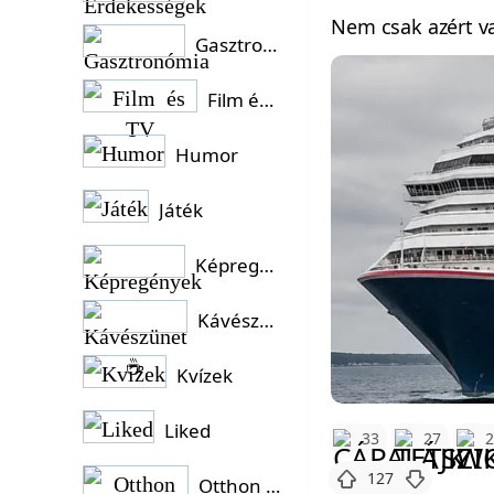
Nem csak azért va
Gasztronómia
Film és TV
Humor
Játék
Képregények
Kávészünet ☕
Kvízek
Liked
33
27
127
Otthon és Kert