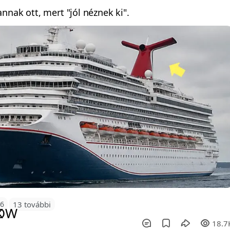
nnak ott, mert "jól néznek ki".
26
13 további
18.7