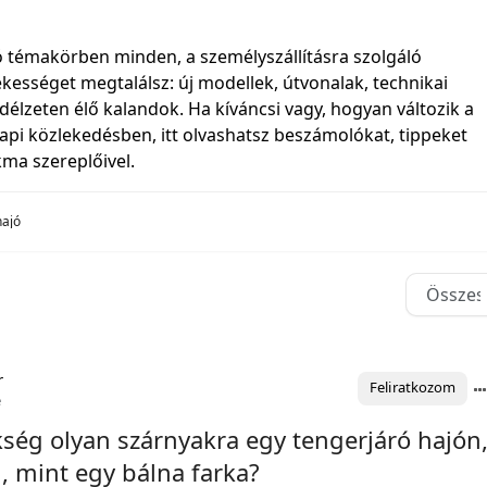
jó témakörben minden, a személyszállításra szolgáló
ekességet megtalálsz: új modellek, útvonalak, technikai
délzeten élő kalandok. Ha kíváncsi vagy, hogyan változik a
pi közlekedésben, itt olvashatsz beszámolókat, tippeket
kma szereplőivel.
hajó
r
Feliratkozom
e
kség olyan szárnyakra egy tengerjáró hajón
, mint egy bálna farka?