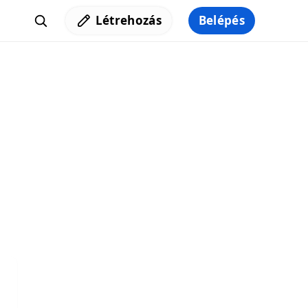
Létrehozás
Belépés
Iratkozz fel a hírlevelünkre,
hogy elküldhessük neked a legjobb