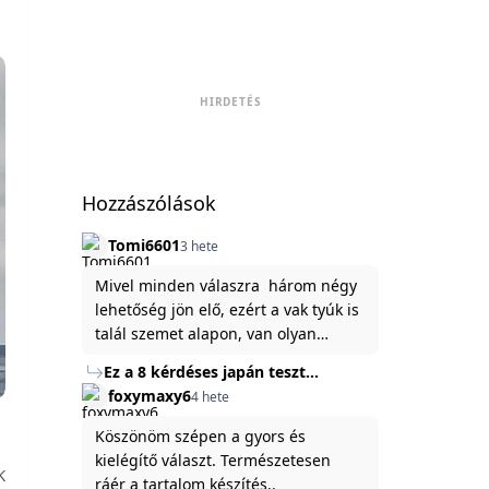
HIRDETÉS
Hozzászólások
Tomi6601
3 hete
Mivel minden válaszra három négy
lehetőség jön elő, ezért a vak tyúk is
talál szemet alapon, van olyan
állítása ami igaznak illik rám.
Ez a 8 kérdéses japán teszt
hibátlanul feltárja az igazságot
foxymaxy6
4 hete
rólad
Köszönöm szépen a gyors és
kielégítő választ. Természetesen
K
ráér a tartalom készítés..