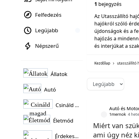
1
bejegyzés
Felfedezés
Az Utasszállító ha
hajókról szóló érd
Legújabb
újdonságok és a fe
hajózás a mindenna
Népszerű
és interjúkat a sza
Kezdőlap
utasszállító 
Állatok
Autó
Csináld magad
Autó és Moto
1mernok
4 het
Életmód
Miért van szü
ami úgy néz ki
Érdekességek