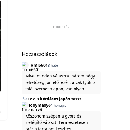
HIRDETÉS
Hozzászólások
Tomi6601
3 hete
Mivel minden válaszra három négy
lehetőség jön elő, ezért a vak tyúk is
talál szemet alapon, van olyan
állítása ami igaznak illik rám.
Ez a 8 kérdéses japán teszt
hibátlanul feltárja az igazságot
foxymaxy6
1 hónapja
rólad
K
Köszönöm szépen a gyors és
kielégítő választ. Természetesen
ráér a tartalom készítés..