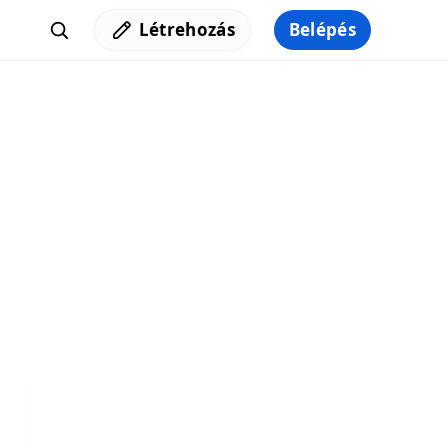
Létrehozás
Belépés
Iratkozz fel a hírlevelünkre,
hogy elküldhessük neked a legjobb