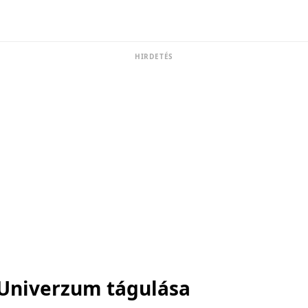
HIRDETÉS
Univerzum tágulása