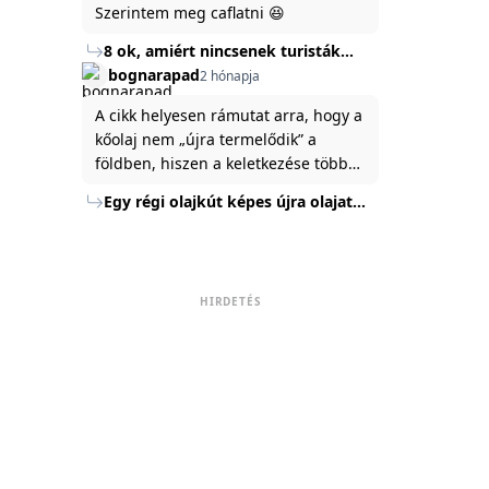
Szerintem meg caflatni 😆
8 ok, amiért nincsenek turisták
Törökország Fekete-tenger felőli
bognarapad
2 hónapja
partján
A cikk helyesen rámutat arra, hogy a
kőolaj nem „újra termelődik” a
földben, hiszen a keletkezése több
millió év alatt zajlik. Az USA
Egy régi olajkút képes újra olajat
Energiaügyi Minisztériuma szerint a
termelni?
kitermelt mennyiség mindössze tíz
százaléka jut a felszínre, a többi a
kőzetben marad. A
HIRDETÉS
nyomáskülönbség kiegyenlítődik,
amikor a kitermelést leállítják, így a
szomszédos rétegek lassan
áramoltatják az olajat a kút felé.
Emellett a hidraulikus
rétegrepesztés és a vízszintes fúrás
új technológiák jelentősen
megnövelték a régi kutak