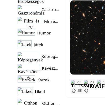
Gasztronómia
Film és TV
Humor
Játék
Képregények
Kávészünet ☕
Kvízek
29
23
88
Liked
Otthon és Kert