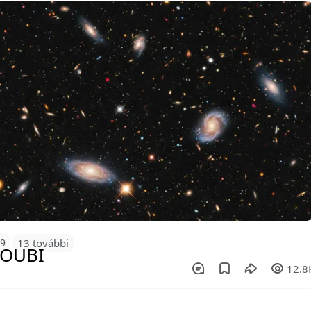
19
13 további
12.8