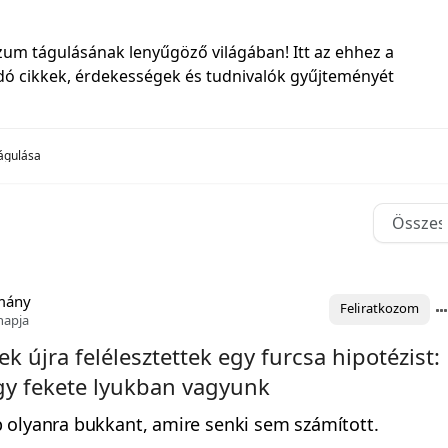
rzum tágulásának lenyűgöző világában! Itt az ehhez a
ó cikkek, érdekességek és tudnivalók gyűjteményét
águlása
mány
Feliratkozom
napja
k újra felélesztettek egy furcsa hipotézist:
gy fekete lyukban vagyunk
 olyanra bukkant, amire senki sem számított.