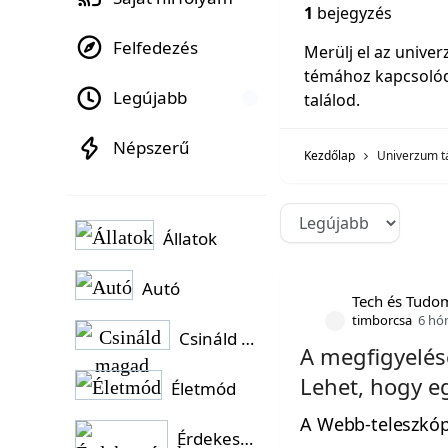
1
bejegyzés
Felfedezés
Merülj el az unive
témához kapcsolód
Legújabb
találod.
Népszerű
Kezdőlap
Univerzum t
Állatok
Autó
Tech és Tudo
timborcsa
6 hó
Csináld magad
A megfigyelése
Lehet, hogy e
Életmód
A Webb-teleszkóp
Érdekességek