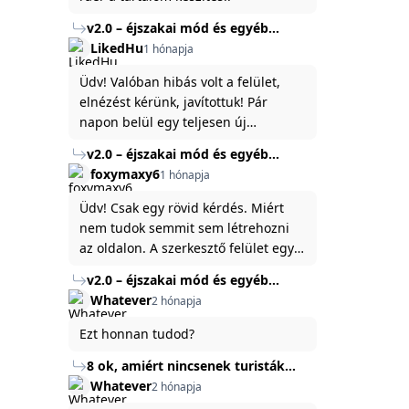
v2.0 – éjszakai mód és egyéb
fejlesztések
LikedHu
1 hónapja
Üdv! Valóban hibás volt a felület,
elnézést kérünk, javítottuk! Pár
napon belül egy teljesen új
platformon fogjuk elindítani a
v2.0 – éjszakai mód és egyéb
weboldal legújabb, 3.0-ás verzióját,
fejlesztések
foxymaxy6
1 hónapja
és vélhetően ez zavart be kicsit.Egy
baráti megjegyzés: ha nem fontos
Üdv! Csak egy rövid kérdés. Miért
és tud várni néhány napot a
nem tudok semmit sem létrehozni
tartalom, amit készíteni
az oldalon. A szerkesztő felület egy
szeretnél, inkább várj néhány napot,
katyvasz ,ahogy nálam megjelenik..
v2.0 – éjszakai mód és egyéb
mert ég és föld lesz a különbség a
Köszönöm ha válaszoltok.
fejlesztések
Whatever
2 hónapja
jelenlegi rendszer és az új között -
legfőképpen egyébként épp
Ezt honnan tudod?
tartalomkészítési szempontból! :)
8 ok, amiért nincsenek turisták
Törökország Fekete-tenger felőli
Whatever
2 hónapja
partján