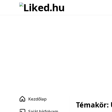
Kezdőlap
Témakör: 
Saját hírfolyam