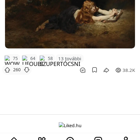
75
64
58
13 további
260
38.2K
A projektről
Adatvédelem
Szabályzat