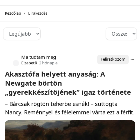
Kezdőlap
Újrakezdés
Ma tudtam meg
Feliratkozom
ElzabetR
2 hónapja
Akasztófa helyett anyaság: A
Newgate börtön
„gyerekkészítőjének” igaz története
– Bárcsak rögtön teherbe esnék! – suttogta
Nancy. Reménnyel és félelemmel várta ezt a férfit.