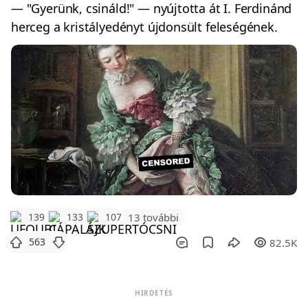
— "Gyerünk, csináld!" — nyújtotta át I. Ferdinánd
herceg a kristályedényt újdonsült feleségének.
139
133
107
13 további
563
82.5K
HIRDETÉS