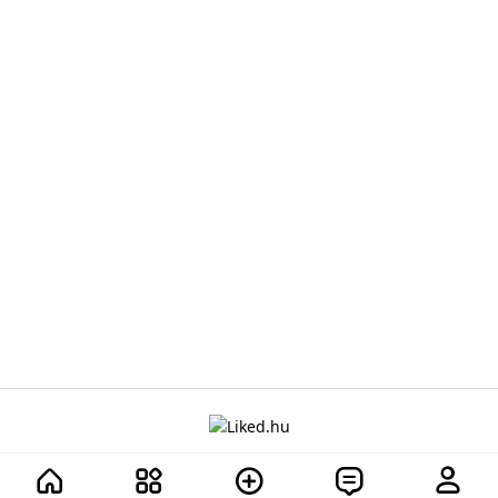
A projektről
Adatvédelem
Szabályzat