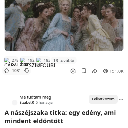
278
192
183
13 további
1031
151.0K
Ma tudtam meg
Feliratkozom
ElzabetR
5 hónapja
A nászéjszaka titka: egy edény, ami
mindent eldöntött