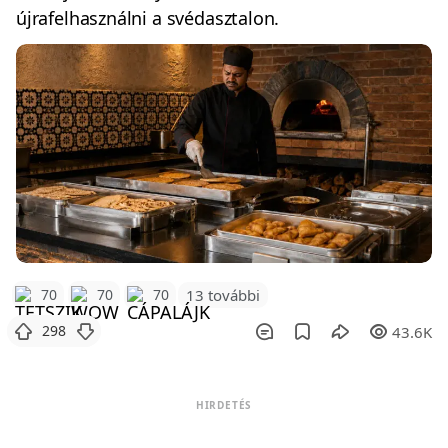
újrafelhasználni a svédasztalon.
70
70
70
13 további
298
43.6K
HIRDETÉS