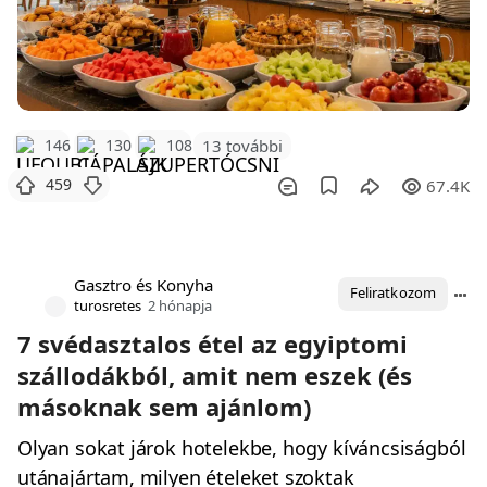
146
130
108
13 további
459
67.4K
Gasztro és Konyha
Feliratkozom
turosretes
2 hónapja
7 svédasztalos étel az egyiptomi
szállodákból, amit nem eszek (és
másoknak sem ajánlom)
Olyan sokat járok hotelekbe, hogy kíváncsiságból
utánajártam, milyen ételeket szoktak