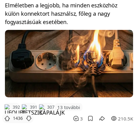
Elméletben a legjobb, ha minden eszközhöz
külön konnektort használsz, főleg a nagy
fogyasztásúak esetében.
392
391
307
13 további
1436
3
210.5K