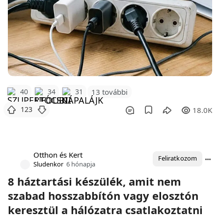
40
34
31
13 további
123
18.0K
Otthon és Kert
Feliratkozom
Sludenkor
6 hónapja
8 háztartási készülék, amit nem
szabad hosszabbítón vagy elosztón
keresztül a hálózatra csatlakoztatni