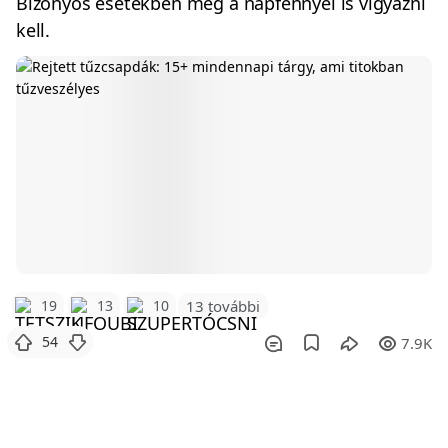
Bizonyos esetekben még a napfénnyel is vigyázni
kell.
19
13
10
13 további
54
7.9K