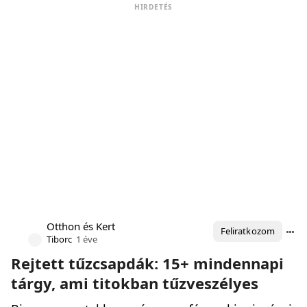
HIRDETÉS
Otthon és Kert
Feliratkozom
Tiborc
1 éve
Rejtett tűzcsapdák: 15+ mindennapi
tárgy, ami titokban tűzveszélyes