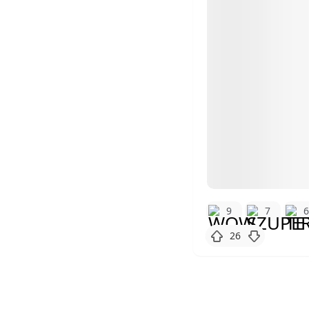
9
7
26