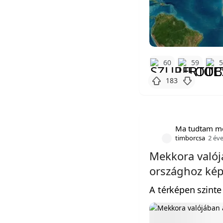
60
59
183
Ma tudtam m
timborcsa
2 év
Mekkora valój
országhoz kép
A térképen szinte 