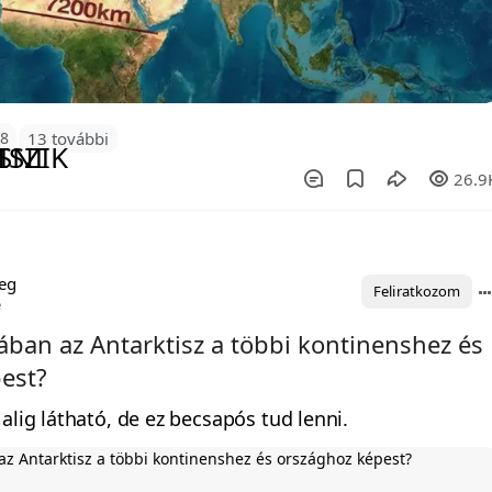
58
13 további
26.9
eg
Feliratkozom
e
ában az Antarktisz a többi kontinenshez és
est?
alig látható, de ez becsapós tud lenni.