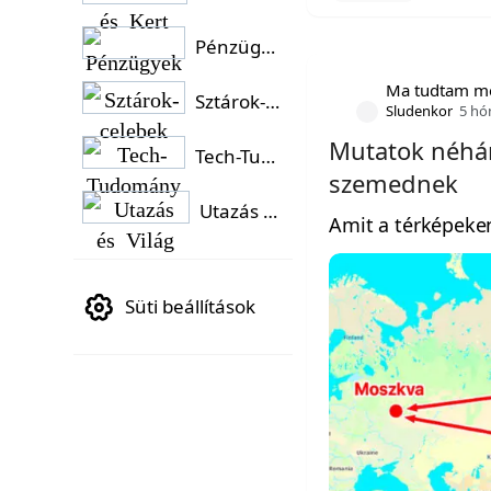
Pénzügyek
Ma tudtam m
Sztárok-celebek
Sludenkor
5 hó
Mutatok néhán
Tech-Tudomány
szemednek
Utazás és Világ
Amit a térképeken
Süti beállítások