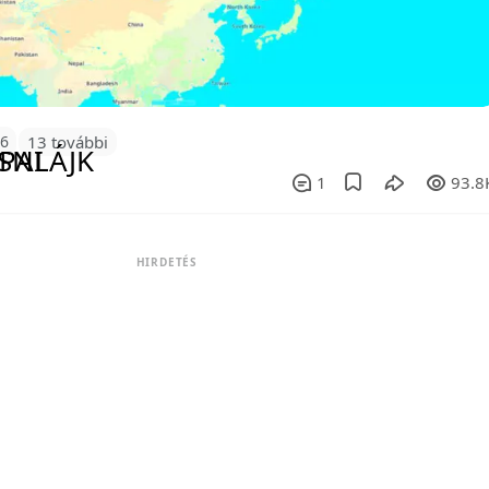
96
13 további
1
93.8
HIRDETÉS