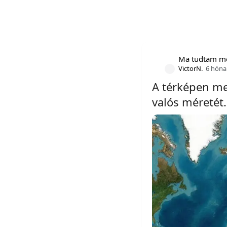
Ma tudtam m
VictorN.
6 hóna
A térképen m
valós méretét