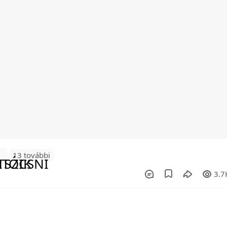
6
13 további
3.7