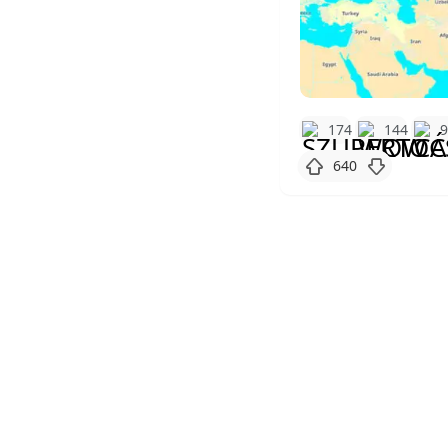
174
144
640