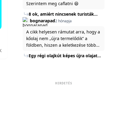
Szerintem meg caflatni 😆
8 ok, amiért nincsenek turisták
Törökország Fekete-tenger felőli
bognarapad
2 hónapja
partján
A cikk helyesen rámutat arra, hogy a
kőolaj nem „újra termelődik” a
földben, hiszen a keletkezése több
K
millió év alatt zajlik. Az USA
Egy régi olajkút képes újra olajat
Energiaügyi Minisztériuma szerint a
termelni?
kitermelt mennyiség mindössze tíz
százaléka jut a felszínre, a többi a
kőzetben marad. A
HIRDETÉS
nyomáskülönbség kiegyenlítődik,
amikor a kitermelést leállítják, így a
szomszédos rétegek lassan
áramoltatják az olajat a kút felé.
Emellett a hidraulikus
rétegrepesztés és a vízszintes fúrás
új technológiák jelentősen
megnövelték a régi kutak