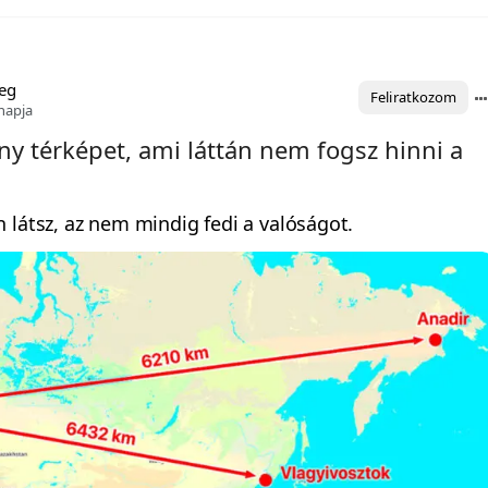
eg
Feliratkozom
napja
y térképet, ami láttán nem fogsz hinni a
 látsz, az nem mindig fedi a valóságot.