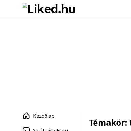
Kezdőlap
Témakör: 
Saját hírfolyam