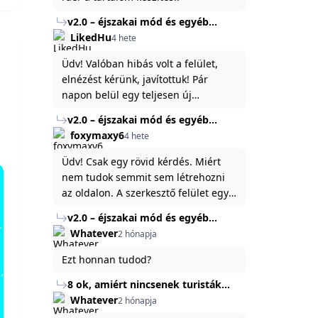
v2.0 – éjszakai mód és egyéb
fejlesztések
LikedHu
4 hete
Üdv! Valóban hibás volt a felület,
elnézést kérünk, javítottuk! Pár
napon belül egy teljesen új
platformon fogjuk elindítani a
v2.0 – éjszakai mód és egyéb
weboldal legújabb, 3.0-ás verzióját,
fejlesztések
foxymaxy6
4 hete
és vélhetően ez zavart be kicsit.Egy
baráti megjegyzés: ha nem fontos
Üdv! Csak egy rövid kérdés. Miért
és tud várni néhány napot a
nem tudok semmit sem létrehozni
tartalom, amit készíteni
az oldalon. A szerkesztő felület egy
szeretnél, inkább várj néhány napot,
katyvasz ,ahogy nálam megjelenik..
v2.0 – éjszakai mód és egyéb
mert ég és föld lesz a különbség a
Köszönöm ha válaszoltok.
fejlesztések
Whatever
2 hónapja
jelenlegi rendszer és az új között -
legfőképpen egyébként épp
Ezt honnan tudod?
tartalomkészítési szempontból! :)
8 ok, amiért nincsenek turisták
Törökország Fekete-tenger felőli
Whatever
2 hónapja
partján