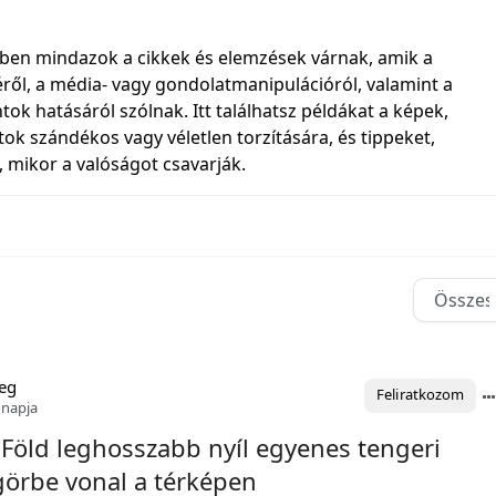
rben mindazok a cikkek és elemzések várnak, amik a
éről, a média‑ vagy gondolatmanipulációról, valamint a
ok hatásáról szólnak. Itt találhatsz példákat a képek,
ok szándékos vagy véletlen torzítására, és tippeket,
 mikor a valóságot csavarják.
eg
Feliratkozom
ónapja
 Föld leghosszabb nyíl egyenes tengeri
görbe vonal a térképen