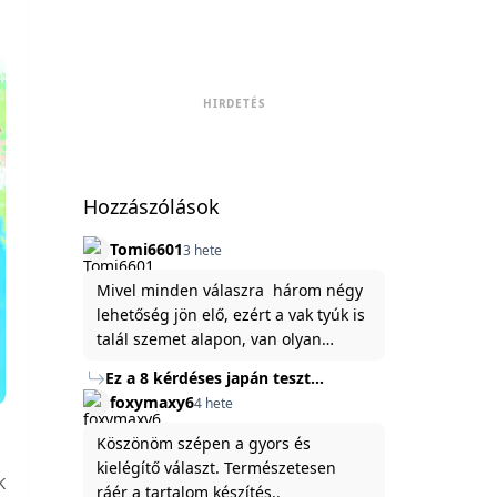
HIRDETÉS
Hozzászólások
Tomi6601
3 hete
Mivel minden válaszra három négy
lehetőség jön elő, ezért a vak tyúk is
talál szemet alapon, van olyan
állítása ami igaznak illik rám.
Ez a 8 kérdéses japán teszt
hibátlanul feltárja az igazságot
foxymaxy6
4 hete
rólad
Köszönöm szépen a gyors és
kielégítő választ. Természetesen
K
ráér a tartalom készítés..