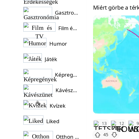
Miért görbe a té
Gasztronómia
Film és TV
Humor
Játék
Képregények
Kávészünet ☕
Kvízek
Liked
13
12
45
Otthon és Kert