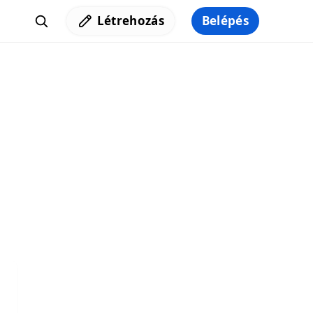
Létrehozás
Belépés
Iratkozz fel a hírlevelünkre,
hogy elküldhessük neked a legjobb