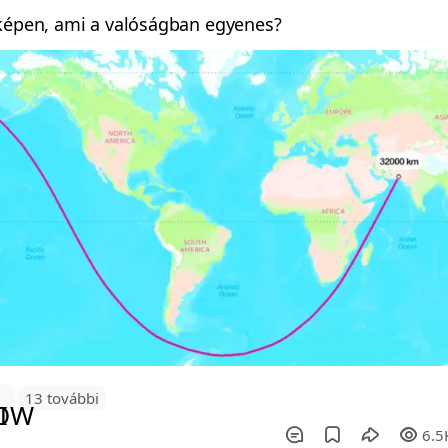
rképen, ami a valóságban egyenes?
9
13 további
6.5