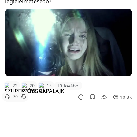
legfélelmetesebb?
22
20
15
13 további
70
10.3K