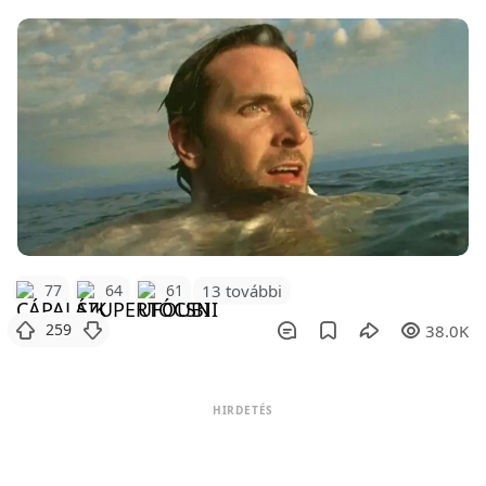
77
64
61
13 további
259
38.0K
HIRDETÉS