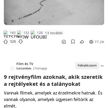
165
132
128
13 további
526
77.2K
Film és TV
Feliratkozom
turosretes
2 hónapja
9 rejtvényfilm azoknak, akik szeretik
a rejtélyeket és a talányokat
Vannak filmek, amelyek az érzelmekre hatnak. És
vannak olyanok, amelyek ügyesen feltörik az
elmét.