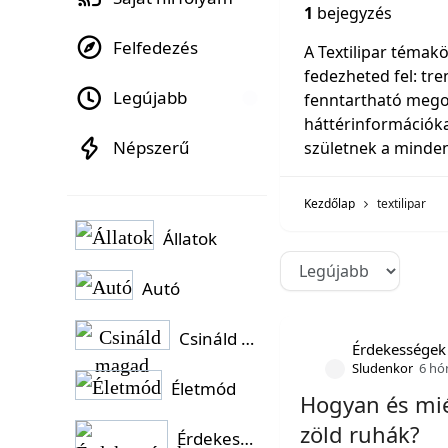
1
bejegyzés
Felfedezés
A Textilipar témakö
fedezheted fel: tre
Legújabb
fenntartható megold
háttérinformációka
Népszerű
születnek a minde
Kezdőlap
textilipar
Állatok
Autó
Csináld magad
Érdekességek
Sludenkor
6 hó
Életmód
Hogyan és mié
zöld ruhák?
Érdekességek