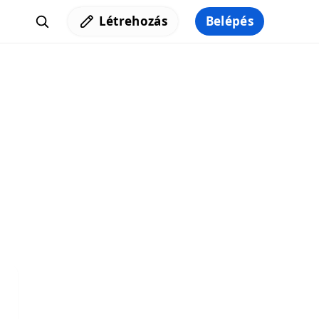
Létrehozás
Belépés
Iratkozz fel a hírlevelünkre,
hogy elküldhessük neked a legjobb