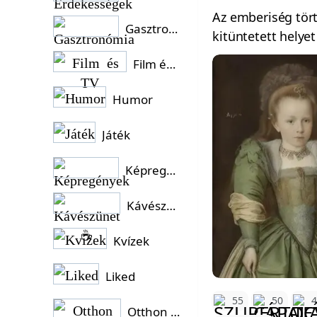
Az emberiség tört
Gasztronómia
kitüntetett helyet
Film és TV
Humor
Játék
Képregények
Kávészünet ☕
Kvízek
Liked
55
50
Otthon és Kert