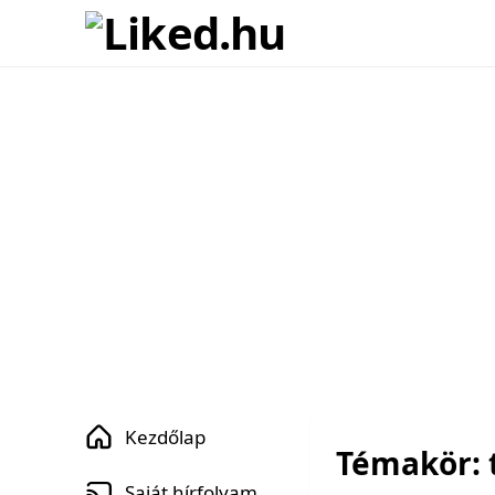
Kezdőlap
Témakör: t
Saját hírfolyam