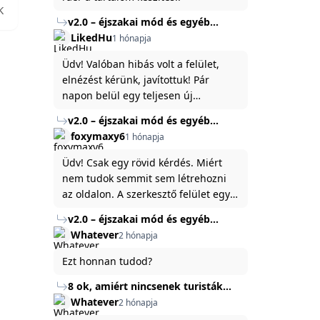
K
v2.0 – éjszakai mód és egyéb
fejlesztések
LikedHu
1 hónapja
Üdv! Valóban hibás volt a felület,
elnézést kérünk, javítottuk! Pár
napon belül egy teljesen új
platformon fogjuk elindítani a
v2.0 – éjszakai mód és egyéb
weboldal legújabb, 3.0-ás verzióját,
fejlesztések
foxymaxy6
1 hónapja
és vélhetően ez zavart be kicsit.Egy
baráti megjegyzés: ha nem fontos
Üdv! Csak egy rövid kérdés. Miért
és tud várni néhány napot a
nem tudok semmit sem létrehozni
tartalom, amit készíteni
az oldalon. A szerkesztő felület egy
szeretnél, inkább várj néhány napot,
katyvasz ,ahogy nálam megjelenik..
v2.0 – éjszakai mód és egyéb
mert ég és föld lesz a különbség a
Köszönöm ha válaszoltok.
fejlesztések
Whatever
2 hónapja
jelenlegi rendszer és az új között -
legfőképpen egyébként épp
Ezt honnan tudod?
tartalomkészítési szempontból! :)
8 ok, amiért nincsenek turisták
Törökország Fekete-tenger felőli
Whatever
2 hónapja
partján