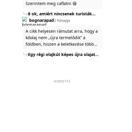
Szerintem meg caflatni 😆
8 ok, amiért nincsenek turisták
Törökország Fekete-tenger felőli
bognarapad
2 hónapja
partján
A cikk helyesen rámutat arra, hogy a
kőolaj nem „újra termelődik” a
földben, hiszen a keletkezése több
millió év alatt zajlik. Az USA
Egy régi olajkút képes újra olajat
Energiaügyi Minisztériuma szerint a
termelni?
kitermelt mennyiség mindössze tíz
százaléka jut a felszínre, a többi a
kőzetben marad. A
HIRDETÉS
nyomáskülönbség kiegyenlítődik,
amikor a kitermelést leállítják, így a
szomszédos rétegek lassan
áramoltatják az olajat a kút felé.
Emellett a hidraulikus
rétegrepesztés és a vízszintes fúrás
új technológiák jelentősen
megnövelték a régi kutak