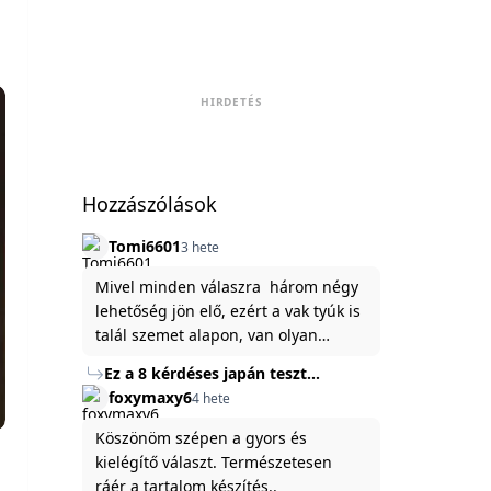
HIRDETÉS
Hozzászólások
Tomi6601
3 hete
Mivel minden válaszra három négy
lehetőség jön elő, ezért a vak tyúk is
talál szemet alapon, van olyan
állítása ami igaznak illik rám.
Ez a 8 kérdéses japán teszt
hibátlanul feltárja az igazságot
foxymaxy6
4 hete
rólad
Köszönöm szépen a gyors és
kielégítő választ. Természetesen
ráér a tartalom készítés..