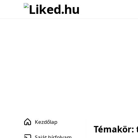
Kezdőlap
Témakör: t
Saját hírfolyam