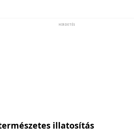
HIRDETÉS
ermészetes illatosítás