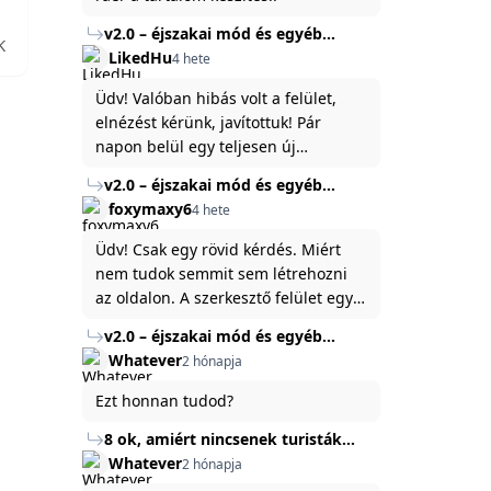
v2.0 – éjszakai mód és egyéb
K
fejlesztések
LikedHu
4 hete
Üdv! Valóban hibás volt a felület,
elnézést kérünk, javítottuk! Pár
napon belül egy teljesen új
platformon fogjuk elindítani a
v2.0 – éjszakai mód és egyéb
weboldal legújabb, 3.0-ás verzióját,
fejlesztések
foxymaxy6
4 hete
és vélhetően ez zavart be kicsit.Egy
baráti megjegyzés: ha nem fontos
Üdv! Csak egy rövid kérdés. Miért
és tud várni néhány napot a
nem tudok semmit sem létrehozni
tartalom, amit készíteni
az oldalon. A szerkesztő felület egy
szeretnél, inkább várj néhány napot,
katyvasz ,ahogy nálam megjelenik..
v2.0 – éjszakai mód és egyéb
mert ég és föld lesz a különbség a
Köszönöm ha válaszoltok.
fejlesztések
Whatever
2 hónapja
jelenlegi rendszer és az új között -
legfőképpen egyébként épp
Ezt honnan tudod?
tartalomkészítési szempontból! :)
8 ok, amiért nincsenek turisták
Törökország Fekete-tenger felőli
Whatever
2 hónapja
partján