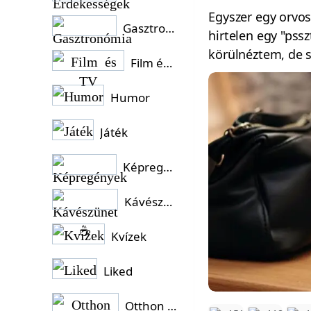
Egyszer egy orvos
Gasztronómia
hirtelen egy "pssz
körülnéztem, de 
Film és TV
Humor
Játék
Képregények
Kávészünet ☕
Kvízek
Liked
Otthon és Kert