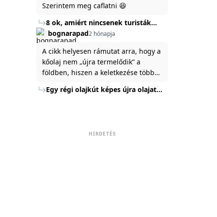
Szerintem meg caflatni 😆
8 ok, amiért nincsenek turisták
Törökország Fekete-tenger felőli
bognarapad
2 hónapja
partján
A cikk helyesen rámutat arra, hogy a
kőolaj nem „újra termelődik” a
földben, hiszen a keletkezése több
millió év alatt zajlik. Az USA
Egy régi olajkút képes újra olajat
Energiaügyi Minisztériuma szerint a
termelni?
kitermelt mennyiség mindössze tíz
százaléka jut a felszínre, a többi a
kőzetben marad. A
HIRDETÉS
nyomáskülönbség kiegyenlítődik,
amikor a kitermelést leállítják, így a
szomszédos rétegek lassan
áramoltatják az olajat a kút felé.
Emellett a hidraulikus
rétegrepesztés és a vízszintes fúrás
új technológiák jelentősen
megnövelték a régi kutak