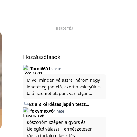
HIRDETÉS
Hozzászólások
Tomi6601
3 hete
Mivel minden válaszra három négy
lehetőség jön elő, ezért a vak tyúk is
talál szemet alapon, van olyan
állítása ami igaznak illik rám.
Ez a 8 kérdéses japán teszt
hibátlanul feltárja az igazságot
foxymaxy6
4 hete
rólad
Köszönöm szépen a gyors és
kielégítő választ. Természetesen
ráér a tartalom készítés..