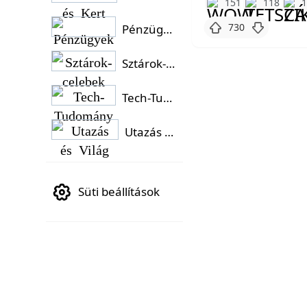
151
118
730
Pénzügyek
Sztárok-celebek
Tech-Tudomány
Utazás és Világ
Süti beállítások