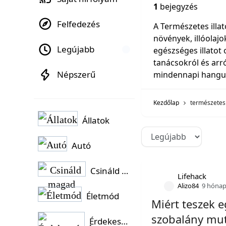
1
bejegyzés
Felfedezés
A Természetes illa
növények, illóolajo
Legújabb
egészséges illatot
tanácsokról és arr
Népszerű
mindennapi hangul
Kezdőlap
természetes 
Állatok
Autó
Csináld magad
Lifehack
Alizo84
9 hónap
Életmód
Miért teszek 
szobalány mut
Érdekességek