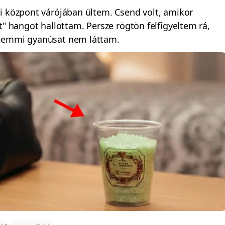
i központ várójában ültem. Csend volt, amikor
t" hangot hallottam. Persze rögtön felfigyeltem rá,
semmi gyanúsat nem láttam.