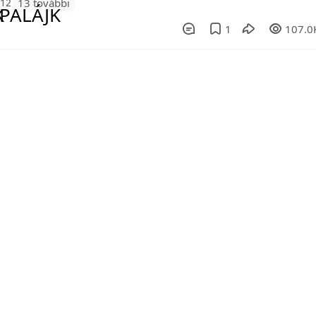
112
13 további
1
107.0