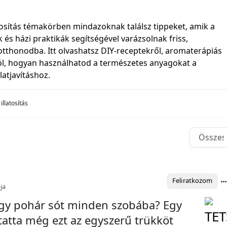
tosítás témakörben mindazoknak találsz tippeket, amik a
k és házi praktikák segítségével varázsolnak friss,
 otthonodba. Itt olvashatsz DIY-receptekről, aromaterápiás
ól, hogyan használhatod a természetes anyagokat a
atjavításhoz.
illatosítás
Feliratkozom
ja
egy pohár sót minden szobába? Egy
atta még ezt az egyszerű trükköt