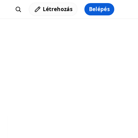
Létrehozás
Belépés
Iratkozz fel a hírlevelünkre,
hogy elküldhessük neked a legjobb