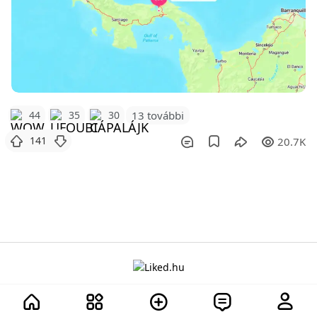
44
35
30
13 további
141
20.7K
A projektről
Adatvédelem
Szabályzat