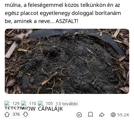
múlna, a feleségemmel közös telkünkön én az
egész placcot egyetlenegy dologgal borítanám
be, aminek a neve... ASZFALT!
129
110
105
13 további
376
55.2K