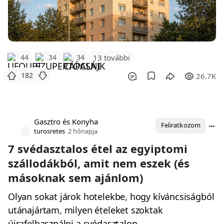
44
34
34
13 további
182
26.7K
Gasztro és Konyha
Feliratkozom
turosretes
2 hónapja
7 svédasztalos étel az egyiptomi
szállodákból, amit nem eszek (és
másoknak sem ajánlom)
Olyan sokat járok hotelekbe, hogy kíváncsiságból
utánajártam, milyen ételeket szoktak
újrafelhasználni a svédasztalon.