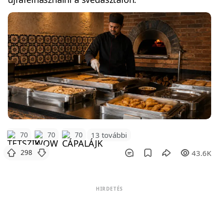
70
70
70
13 további
298
43.6K
HIRDETÉS