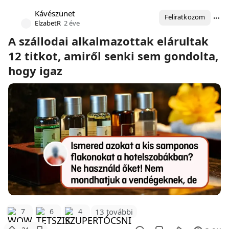
Kávészünet
Feliratkozom
ElzabetR
2 éve
A szállodai alkalmazottak elárultak
12 titkot, amiről senki sem gondolta,
hogy igaz
7
6
4
13 további