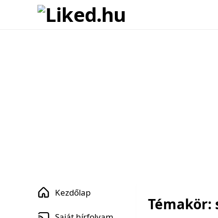
Kezdőlap
Témakör: 
Saját hírfolyam