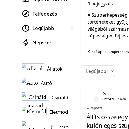
1
bejegyzés
Felfedezés
A Szuperképesség 
történeteket gyűj
Legújabb
világából származna
képességed fejlesz
Népszerű
Kezdőlap
szuperképe
Állatok
Autó
Kvíz
Csináld magad
VictorN.
2 éve
reposzt
Életmód
Állíts össze e
különleges sz
Érdekességek