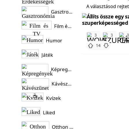
A választásod rejte
Gasztronómia
Film és TV
3
3
Humor
14
Játék
Képregények
Kávészünet ☕
Kvízek
Liked
Otthon és Kert