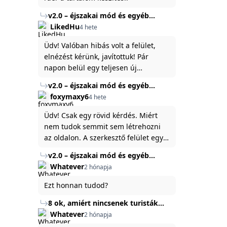
v2.0 – éjszakai mód és egyéb
fejlesztések
LikedHu
4 hete
Üdv! Valóban hibás volt a felület,
elnézést kérünk, javítottuk! Pár
napon belül egy teljesen új
platformon fogjuk elindítani a
v2.0 – éjszakai mód és egyéb
weboldal legújabb, 3.0-ás verzióját,
fejlesztések
foxymaxy6
4 hete
és vélhetően ez zavart be kicsit.Egy
baráti megjegyzés: ha nem fontos
Üdv! Csak egy rövid kérdés. Miért
és tud várni néhány napot a
nem tudok semmit sem létrehozni
tartalom, amit készíteni
az oldalon. A szerkesztő felület egy
szeretnél, inkább várj néhány napot,
katyvasz ,ahogy nálam megjelenik..
v2.0 – éjszakai mód és egyéb
mert ég és föld lesz a különbség a
Köszönöm ha válaszoltok.
fejlesztések
Whatever
2 hónapja
jelenlegi rendszer és az új között -
legfőképpen egyébként épp
Ezt honnan tudod?
tartalomkészítési szempontból! :)
8 ok, amiért nincsenek turisták
Törökország Fekete-tenger felőli
Whatever
2 hónapja
partján