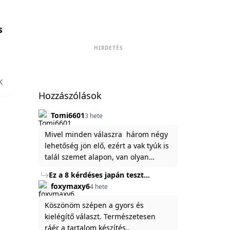
HIRDETÉS
K
Hozzászólások
Tomi6601
3 hete
Mivel minden válaszra három négy
lehetőség jön elő, ezért a vak tyúk is
talál szemet alapon, van olyan
állítása ami igaznak illik rám.
Ez a 8 kérdéses japán teszt
hibátlanul feltárja az igazságot
foxymaxy6
4 hete
rólad
Köszönöm szépen a gyors és
kielégítő választ. Természetesen
ráér a tartalom készítés..