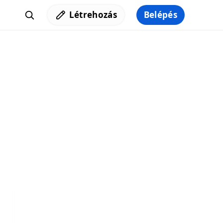
Létrehozás
Belépés
Iratkozz fel a hírlevelünkre,
hogy elküldhessük neked a legjobb