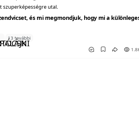
tt szuperképességre utal.
3
13 további
1.8