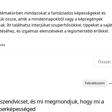
témakörben mindazokat a fantáziadús képességeket és
tjük össze, amik a mindennapokból vagy a képregények
k. Itt találhatsz interjúkat szuperhősökkel, tippeket a sajá
téséhez, és izgalmas elemzéseket a legismertebb erőkkel.
sség
Feliratkozom
gy szendvicset, és mi megmondjuk, hogy mi a
uperképességed