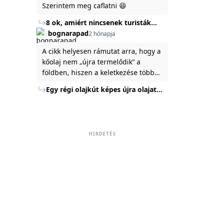
Szerintem meg caflatni 😆
8 ok, amiért nincsenek turisták
Törökország Fekete-tenger felőli
bognarapad
2 hónapja
partján
A cikk helyesen rámutat arra, hogy a
kőolaj nem „újra termelődik” a
földben, hiszen a keletkezése több
millió év alatt zajlik. Az USA
Egy régi olajkút képes újra olajat
Energiaügyi Minisztériuma szerint a
termelni?
kitermelt mennyiség mindössze tíz
százaléka jut a felszínre, a többi a
kőzetben marad. A
HIRDETÉS
nyomáskülönbség kiegyenlítődik,
amikor a kitermelést leállítják, így a
szomszédos rétegek lassan
áramoltatják az olajat a kút felé.
Emellett a hidraulikus
rétegrepesztés és a vízszintes fúrás
új technológiák jelentősen
megnövelték a régi kutak