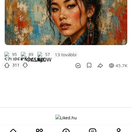
95
89
57
13 további
311
45.7K
A projektről
Adatvédelem
Szabályzat