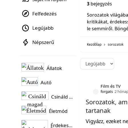
3
bejegyzés
Felfedezés
Sorozatok világába 
kritikákat, érdeke
Legújabb
le semmiről. Böngés
Népszerű
Kezdőlap
sorozatok
Állatok
Autó
Film és TV
forgats
2 hónap
Csináld magad
Sorozatok, ami
tartanak
Életmód
Vigyázz, ezeket n
Érdekességek