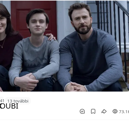
141
13 további
73.1