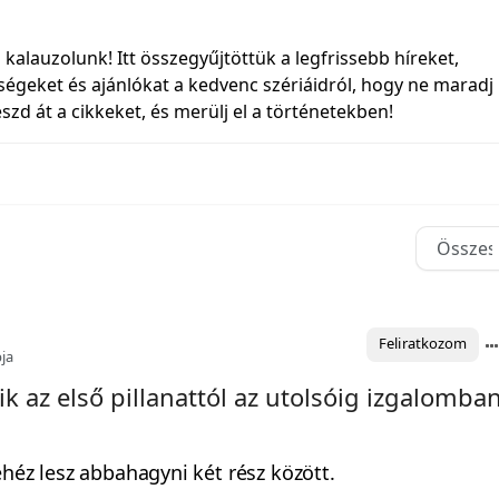
kalauzolunk! Itt összegyűjtöttük a legfrissebb híreket,
sségeket és ajánlókat a kedvenc szériáidról, hogy ne maradj
zd át a cikkeket, és merülj el a történetekben!
Feliratkozom
ja
k az első pillanattól az utolsóig izgalomba
ehéz lesz abbahagyni két rész között.