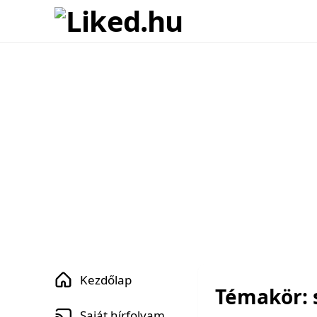
Kezdőlap
Témakör: 
Saját hírfolyam