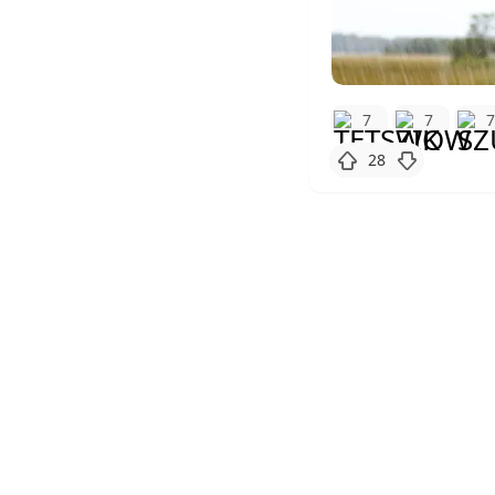
7
7
28