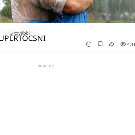
7
13 további
4.1
HIRDETÉS