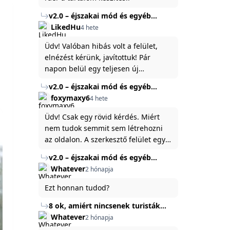
v2.0 – éjszakai mód és egyéb
fejlesztések
LikedHu
4 hete
Üdv! Valóban hibás volt a felület,
elnézést kérünk, javítottuk! Pár
napon belül egy teljesen új
platformon fogjuk elindítani a
v2.0 – éjszakai mód és egyéb
weboldal legújabb, 3.0-ás verzióját,
fejlesztések
foxymaxy6
4 hete
és vélhetően ez zavart be kicsit.Egy
baráti megjegyzés: ha nem fontos
Üdv! Csak egy rövid kérdés. Miért
és tud várni néhány napot a
nem tudok semmit sem létrehozni
tartalom, amit készíteni
az oldalon. A szerkesztő felület egy
szeretnél, inkább várj néhány napot,
katyvasz ,ahogy nálam megjelenik..
v2.0 – éjszakai mód és egyéb
mert ég és föld lesz a különbség a
Köszönöm ha válaszoltok.
fejlesztések
Whatever
2 hónapja
jelenlegi rendszer és az új között -
legfőképpen egyébként épp
Ezt honnan tudod?
tartalomkészítési szempontból! :)
8 ok, amiért nincsenek turisták
Törökország Fekete-tenger felőli
Whatever
2 hónapja
partján