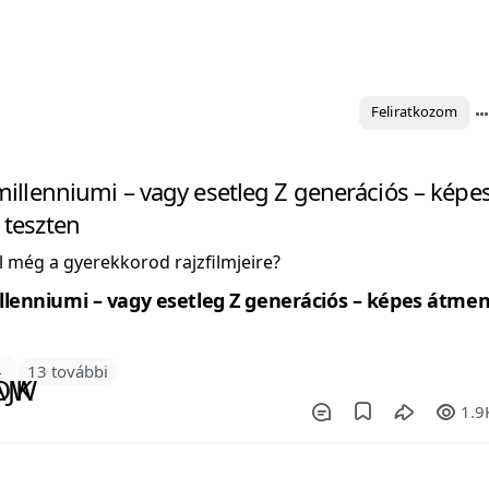
Feliratkozom
millenniumi – vagy esetleg Z generációs – képe
 teszten
 még a gyerekkorod rajzfilmjeire?
3
13 további
1.9