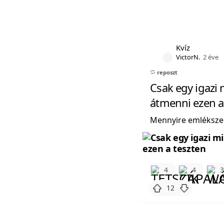
Kvíz
VictorN.
2 éve
reposzt
Csak egy igazi 
átmenni ezen a
Mennyire emlékszel
4
4
12