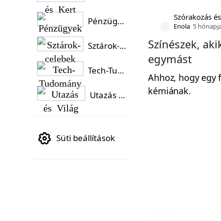
Szórakozás és
Pénzügyek
Enola
5 hónapj
Színészek, aki
Sztárok-celebek
egymást
Tech-Tudomány
Ahhoz, hogy egy f
kémiának.
Utazás és Világ
Süti beállítások