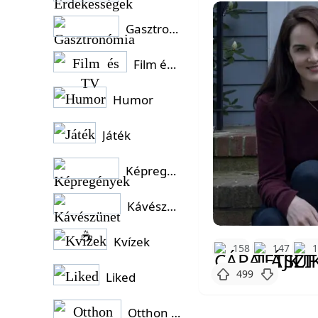
Gasztronómia
Film és TV
Humor
Játék
Képregények
Kávészünet ☕
Kvízek
158
147
499
Liked
Otthon és Kert