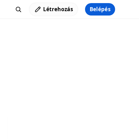
Létrehozás
Belépés
Iratkozz fel a hírlevelünkre,
hogy elküldhessük neked a legjobb