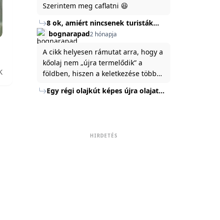
Szerintem meg caflatni 😆
8 ok, amiért nincsenek turisták
Törökország Fekete-tenger felőli
bognarapad
2 hónapja
partján
A cikk helyesen rámutat arra, hogy a
kőolaj nem „újra termelődik” a
K
földben, hiszen a keletkezése több
millió év alatt zajlik. Az USA
Egy régi olajkút képes újra olajat
Energiaügyi Minisztériuma szerint a
termelni?
kitermelt mennyiség mindössze tíz
százaléka jut a felszínre, a többi a
kőzetben marad. A
HIRDETÉS
nyomáskülönbség kiegyenlítődik,
amikor a kitermelést leállítják, így a
szomszédos rétegek lassan
áramoltatják az olajat a kút felé.
Emellett a hidraulikus
rétegrepesztés és a vízszintes fúrás
új technológiák jelentősen
megnövelték a régi kutak