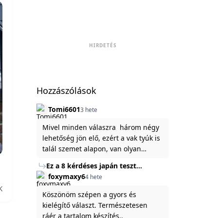
HIRDETÉS
Hozzászólások
Tomi6601
3 hete
Mivel minden válaszra három négy
lehetőség jön elő, ezért a vak tyúk is
talál szemet alapon, van olyan
állítása ami igaznak illik rám.
Ez a 8 kérdéses japán teszt
hibátlanul feltárja az igazságot
foxymaxy6
4 hete
rólad
K
Köszönöm szépen a gyors és
kielégítő választ. Természetesen
ráér a tartalom készítés..