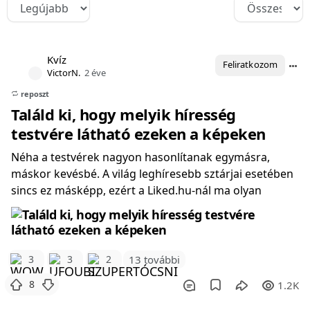
Kvíz
Feliratkozom
VictorN.
2 éve
reposzt
Találd ki, hogy melyik híresség
testvére látható ezeken a képeken
Néha a testvérek nagyon hasonlítanak egymásra,
máskor kevésbé. A világ leghíresebb sztárjai esetében
sincs ez másképp, ezért a Liked.hu-nál ma olyan
3
3
2
13 további
8
1.2K