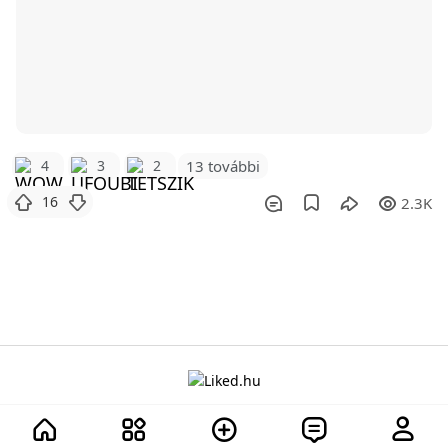
4
3
2
13 további
16
2.3K
A projektről
Adatvédelem
Szabályzat