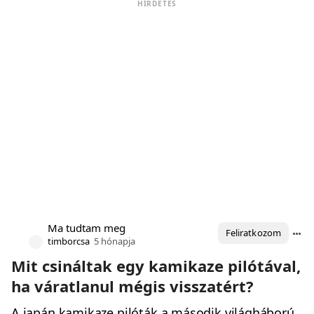
HIRDETÉS
Ma tudtam meg
Feliratkozom
timborcsa
5 hónapja
Mit csináltak egy kamikaze pilótával,
ha váratlanul mégis visszatért?
A japán kamikaze pilóták a második világháború