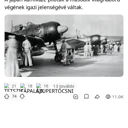
végének igazi jelenségévé váltak.
21
18
16
13 további
74
11.0K