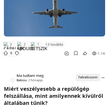
2
2
1
13 további
8
1.1K
Ma tudtam meg
Feliratkozom
Baloou
2 hónapja
Miért veszélyesebb a repülőgép
felszállása, mint amilyennek kívülről
általában tűnik?