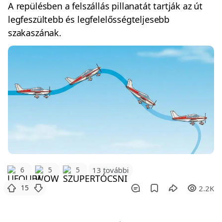
A repülésben a felszállás pillanatát tartják az út
legfeszültebb és legfelelősségteljesebb
szakaszának.
6
5
5
13 további
15
2.2K